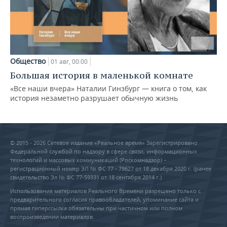
Общество
01 авг, 00:00
Большая история в маленькой комнате
«Все наши вчера» Наталии Гинзбург — книга о том, как
история незаметно разрушает обычную жизнь
© 2015 - 2026 Сетевое издание «Реальное время» Зарегистрировано
Федеральной службой по надзору в сфере связи, информационных
технологий и массовых коммуникаций (Роскомнадзор) –
регистрационный номер ЭЛ № ФС 77 - 79627 от 18 декабря 2020 г. (ранее
свидетельство Эл № ФС 77-59331 от 18 сентября 2014 г.)
Использование материалов Реального Времени разрешено только с
предварительного согласия правообладателей, упоминание сайта и
прямая гиперссылка обязательны при частичном или полном
воспроизведении материалов.