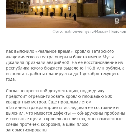
НЕФТЕХИМИЯ
РОЗНИЧНАЯ ТОРГОВЛЯ
НОВОСТИ ТЕХНОЛОГИЙ
МЕРОПРИЯТИЯ
НЕФТЬ
ТРАНСПОРТ
IT
НОВОСТИ МЕРОПРИЯТИЙ
СПОРТ
ОПК
Фото: realnoevremya.ru/Максим Платонов
УСЛУГИ
МЕДИА
ВЫЕЗДНАЯ РЕДАКЦИЯ
НОВОСТИ СПОРТА
ОБЩЕСТВО
ЭНЕРГЕТИКА
Как выяснило «Реальное время», кровлю Татарского
ТЕЛЕКОММУНИКАЦИИ
БИЗНЕС-БРАНЧИ
ФУТБОЛ
НОВОСТИ ОБЩЕСТВА
ФОТОГАЛЕРЕЯ
академического театра оперы и балета имени Мусы
Джалиля признали аварийной. На ее восстановление из
ONLINE-КОНФЕРЕНЦИИ
ХОККЕЙ
ВЛАСТЬ
СЮЖЕТЫ
республиканского бюджета выделено 116,8 млн рублей, а
выполнить работы планируется до 1 декабря текущего
ОТКРЫТАЯ ЛЕКЦИЯ
БАСКЕТБОЛ
ИНФРАСТРУКТУРА
СПРАВОЧНИК
года.
Согласно проектной документации, подрядчику
ВОЛЕЙБОЛ
ИСТОРИЯ
СПИСОК ПЕРСОН
ПОЛНАЯ ВЕРСИЯ
предстоит отремонтировать кровлю площадью 800
квадратных метров. Еще прошлым летом
КИБЕРСПОРТ
КУЛЬТУРА
СПИСОК КОМПАНИЙ
«Татинвестгражданпроект» исследовал ее состояние и
выяснил, что имеются дефекты — обнаружены пробоины
и сквозные щели в кровельных листах, многочисленные
ФИГУРНОЕ КАТАНИЕ
МЕДИЦИНА
следы протечек, коррозия, а швы плохо
загерметизированы.