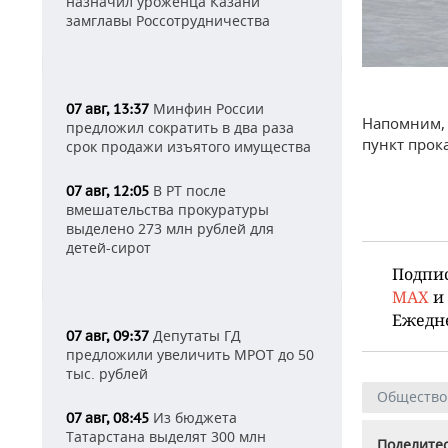
назначил уроженца Казани
замглавы Россотрудничества
Минфин России
07 авг, 13:37
Напомним, 
предложил сократить в два раза
пункт прок
срок продажи изъятого имущества
В РТ после
07 авг, 12:05
вмешательства прокуратуры
выделено 273 млн рублей для
детей-сирот
Подпи
MAX
и
Ежедн
Депутаты ГД
07 авг, 09:37
предложили увеличить МРОТ до 50
тыс. рублей
Общество
Из бюджета
07 авг, 08:45
Татарстана выделят 300 млн
Поделитес