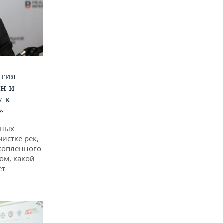
ргия
ан и
у к
»
дных
чистке рек,
копленного
ом, какой
ет