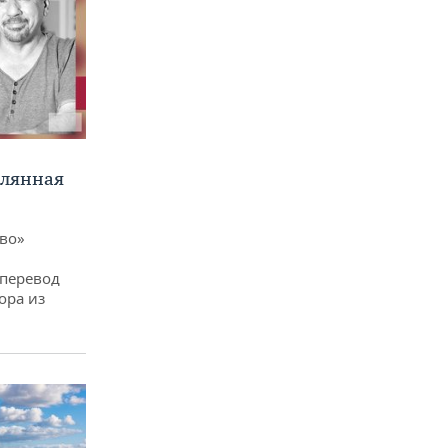
клянная
ево»
 перевод
ора из