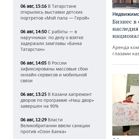
В Татарстане
06 авг, 15:16
открылись выставки детских
Недвижим
портретов «Мой папа — Герой»
Бизнес в
наследия
С работы — в
06 авг, 14:50
национа
наручниках: по делу о взятке
задержали замглавы «Банка
Аренда ко
Татарстан»
глазами ка
В России
06 авг, 14:05
зафиксированы массовые сбои
онлайн-сервисов и мобильной
связи
В Казани капремонт
06 авг, 13:25
дворов по программе «Наш двор»
завершен на 90%
Власти
06 авг, 12:29
Великобритании ввели санкции
против «Озон Банка»