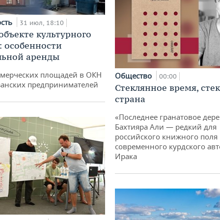
ость
31 июл, 18:10
 объекте культурного
: особенности
льной аренды
ммерческих площадей в ОКН
Общество
00:00
занских предпринимателей
Стеклянное время, сте
страна
«Последнее гранатовое дер
Бахтияра Али — редкий для
российского книжного поля
современного курдского авт
Ирака