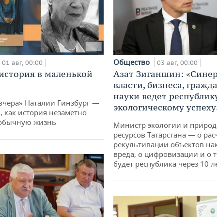
Общество
01 авг, 00:00
03 авг, 00:00
история в маленькой
Азат Зиганшин: «Сине
власти, бизнеса, гражд
науки ведет республик
вчера» Наталии Гинзбург —
экологическому успеху
, как история незаметно
 обычную жизнь
Министр экологии и приро
ресурсов Татарстана — о рас
рекультивации объектов на
вреда, о цифровизации и о т
будет республика через 10 л