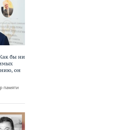
Как бы ни
нимых
ению, он
р памяти