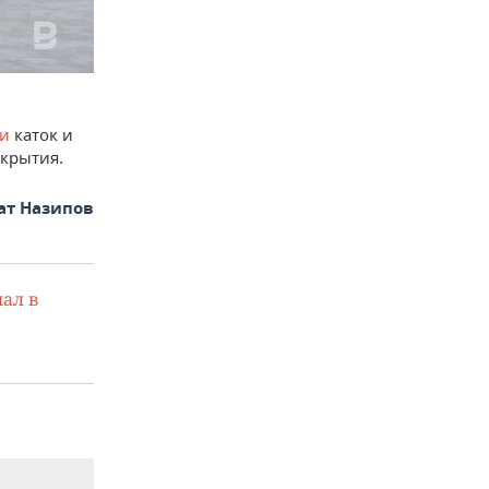
и
каток и
окрытия.
ат Назипов
ал в