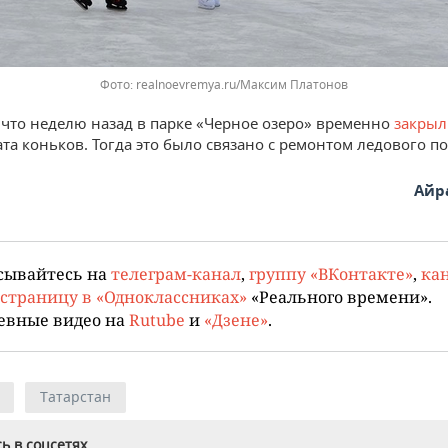
Фото: realnoevremya.ru/Максим Платонов
что неделю назад в парке «Черное озеро» временно
закрыл
ата коньков. Тогда это было связано с ремонтом ледового п
Айр
сывайтесь на
телеграм-канал
,
группу «ВКонтакте»
,
кан
страницу в «Одноклассниках»
«Реального времени».
евные видео на
Rutube
и
«Дзене»
.
Татарстан
ь в соцсетях