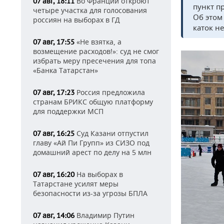
Во Франции откроют
07 авг, 18:11
пункт п
четыре участка для голосования
Об этом
россиян на выборах в ГД
каток н
«Не взятка, а
07 авг, 17:55
возмещение расходов!»: суд не смог
избрать меру пресечения для топа
«Банка Татарстан»
Россия предложила
07 авг, 17:23
странам БРИКС общую платформу
для поддержки МСП
Суд Казани отпустил
07 авг, 16:25
главу «Ай Пи Групп» из СИЗО под
домашний арест по делу на 5 млн
На выборах в
07 авг, 16:20
Татарстане усилят меры
безопасности из-за угрозы БПЛА
Владимир Путин
07 авг, 14:06