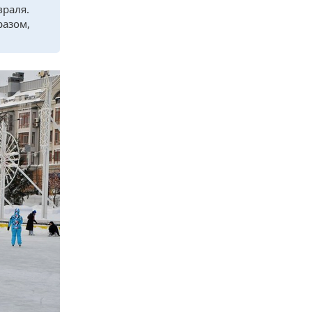
враля.
разом,