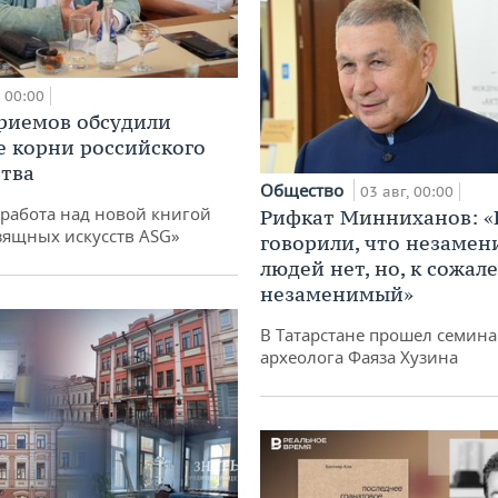
00:00
риемов обсудили
е корни российского
тва
Общество
03 авг, 00:00
работа над новой книгой
Рифкат Минниханов: «
зящных искусств ASG»
говорили, что незаме
людей нет, но, к сожал
незаменимый»
В Татарстане прошел семина
археолога Фаяза Хузина