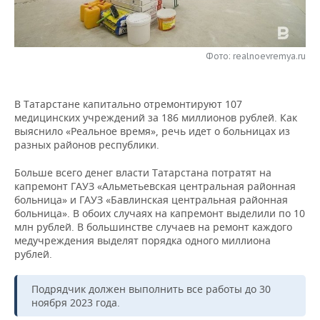
НЕФТЕХИМИЯ
РОЗНИЧНАЯ ТОРГОВЛЯ
НОВОСТИ ТЕХНОЛОГИЙ
МЕРОПРИЯТИЯ
НЕФТЬ
Фото: realnoevremya.ru
ТРАНСПОРТ
IT
НОВОСТИ МЕРОПРИЯТИЙ
СПОРТ
ОПК
УСЛУГИ
МЕДИА
ВЫЕЗДНАЯ РЕДАКЦИЯ
НОВОСТИ СПОРТА
ОБЩЕСТВО
ЭНЕРГЕТИКА
В Татарстане капитально отремонтируют 107
медицинских учреждений за 186 миллионов рублей. Как
ТЕЛЕКОММУНИКАЦИИ
БИЗНЕС-БРАНЧИ
ФУТБОЛ
НОВОСТИ ОБЩЕСТВА
ФОТОГАЛЕРЕЯ
выяснило «Реальное время», речь идет о больницах из
разных районов республики.
ONLINE-КОНФЕРЕНЦИИ
ХОККЕЙ
ВЛАСТЬ
СЮЖЕТЫ
Больше всего денег власти Татарстана потратят на
капремонт ГАУЗ «Альметьевская центральная районная
ОТКРЫТАЯ ЛЕКЦИЯ
БАСКЕТБОЛ
ИНФРАСТРУКТУРА
СПРАВОЧНИК
больница» и ГАУЗ «Бавлинская центральная районная
больница». В обоих случаях на капремонт выделили по 10
ВОЛЕЙБОЛ
ИСТОРИЯ
СПИСОК ПЕРСОН
ПОЛНАЯ ВЕРСИЯ
млн рублей. В большинстве случаев на ремонт каждого
медучреждения выделят порядка одного миллиона
рублей.
КИБЕРСПОРТ
КУЛЬТУРА
СПИСОК КОМПАНИЙ
ФИГУРНОЕ КАТАНИЕ
МЕДИЦИНА
Подрядчик должен выполнить все работы до 30
ноября 2023 года.