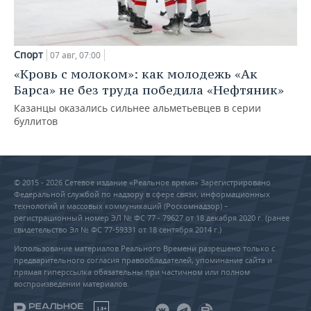
Спорт
07 авг, 07:00
«Кровь с молоком»: как молодежь «Ак
Барса» не без труда победила «Нефтяник»
Казанцы оказались сильнее альметьевцев в серии
буллитов
© 2015 - 2026 Сетевое издание «Реальное время» Зарегистрировано
Федеральной службой по надзору в сфере связи, информационных
технологий и массовых коммуникаций (Роскомнадзор) –
регистрационный номер ЭЛ № ФС 77 - 79627 от 18 декабря 2020 г. (ранее
свидетельство Эл № ФС 77-59331 от 18 сентября 2014 г.)
Использование материалов Реального Времени разрешено только с
предварительного согласия правообладателей, упоминание сайта и
прямая гиперссылка обязательны при частичном или полном
воспроизведении материалов.
18+