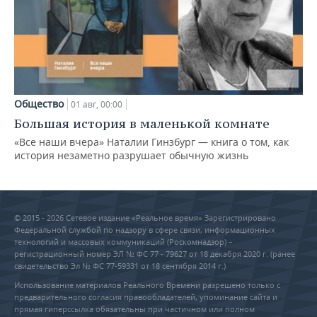
Общество
01 авг, 00:00
Большая история в маленькой комнате
«Все наши вчера» Наталии Гинзбург — книга о том, как
история незаметно разрушает обычную жизнь
© 2015 - 2026 Сетевое издание «Реальное время» Зарегистрировано
Федеральной службой по надзору в сфере связи, информационных
технологий и массовых коммуникаций (Роскомнадзор) –
регистрационный номер ЭЛ № ФС 77 - 79627 от 18 декабря 2020 г. (ранее
свидетельство Эл № ФС 77-59331 от 18 сентября 2014 г.)
Использование материалов Реального Времени разрешено только с
предварительного согласия правообладателей, упоминание сайта и
прямая гиперссылка обязательны при частичном или полном