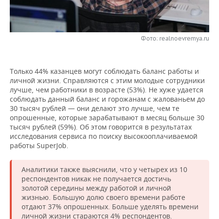
НЕФТЕХИМИЯ
РОЗНИЧНАЯ ТОРГОВЛЯ
НОВОСТИ ТЕХНОЛОГИЙ
МЕРОПРИЯТИЯ
НЕФТЬ
Фото: realnoevremya.ru
ТРАНСПОРТ
IT
НОВОСТИ МЕРОПРИЯТИЙ
СПОРТ
ОПК
УСЛУГИ
МЕДИА
ВЫЕЗДНАЯ РЕДАКЦИЯ
НОВОСТИ СПОРТА
ОБЩЕСТВО
ЭНЕРГЕТИКА
Только 44% казанцев могут соблюдать баланс работы и
личной жизни. Справляются с этим молодые сотрудники
ТЕЛЕКОММУНИКАЦИИ
БИЗНЕС-БРАНЧИ
ФУТБОЛ
НОВОСТИ ОБЩЕСТВА
ФОТОГАЛЕРЕЯ
лучше, чем работники в возрасте (53%). Не хуже удается
соблюдать данный баланс и горожанам с жалованьем до
ONLINE-КОНФЕРЕНЦИИ
ХОККЕЙ
ВЛАСТЬ
СЮЖЕТЫ
30 тысяч рублей — они делают это лучше, чем те
опрошенные, которые зарабатывают в месяц больше 30
тысяч рублей (59%). Об этом говорится в результатах
ОТКРЫТАЯ ЛЕКЦИЯ
БАСКЕТБОЛ
ИНФРАСТРУКТУРА
СПРАВОЧНИК
исследования сервиса по поиску высокооплачиваемой
работы SuperJob.
ВОЛЕЙБОЛ
ИСТОРИЯ
СПИСОК ПЕРСОН
ПОЛНАЯ ВЕРСИЯ
Аналитики также выяснили, что у четырех из 10
КИБЕРСПОРТ
КУЛЬТУРА
СПИСОК КОМПАНИЙ
респондентов никак не получается достичь
золотой середины между работой и личной
жизнью. Большую долю своего времени работе
ФИГУРНОЕ КАТАНИЕ
МЕДИЦИНА
отдают 37% опрошенных. Больше уделять времени
личной жизни стараются 4% респондентов.