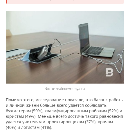
ВОДНЫЕ ВИДЫ СПОРТА
ОБРАЗОВАНИЕ
ХОККЕЙ С МЯЧОМ
ПРОИСШЕСТВИЯ
Фото: realnoevremya.ru
Помимо этого, исследование показало, что баланс работы
и личной жизни больше всего удается соблюдать
бухгалтерам (59%), квалифицированным рабочим (52%) и
юристам (49%). Меньше всего достичь такого равновесия
удается учителям и проектировщикам (37%), врачам
(40%) и логистам (41%).