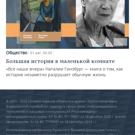
Общество
01 авг, 00:00
Большая история в маленькой комнате
«Все наши вчера» Наталии Гинзбург — книга о том, как
история незаметно разрушает обычную жизнь
© 2015 - 2026 Сетевое издание «Реальное время» Зарегистрировано
Федеральной службой по надзору в сфере связи, информационных
технологий и массовых коммуникаций (Роскомнадзор) –
регистрационный номер ЭЛ № ФС 77 - 79627 от 18 декабря 2020 г. (ранее
свидетельство Эл № ФС 77-59331 от 18 сентября 2014 г.)
Использование материалов Реального Времени разрешено только с
предварительного согласия правообладателей, упоминание сайта и