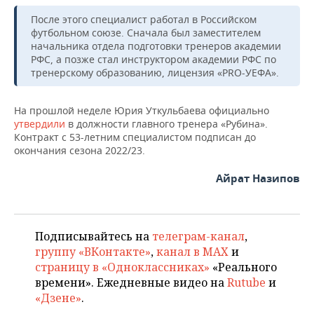
НЕФТЕХИМИЯ
После этого специалист работал в Российском
РОЗНИЧНАЯ ТОРГОВЛЯ
НОВОСТИ ТЕХНОЛОГИЙ
МЕРОПРИЯТИЯ
футбольном союзе. Сначала был заместителем
НЕФТЬ
начальника отдела подготовки тренеров академии
ТРАНСПОРТ
IT
НОВОСТИ МЕРОПРИЯТИЙ
СПОРТ
РФС, а позже стал инструктором академии РФС по
ОПК
тренерскому образованию, лицензия «PRO-УЕФА».
УСЛУГИ
МЕДИА
ВЫЕЗДНАЯ РЕДАКЦИЯ
НОВОСТИ СПОРТА
ОБЩЕСТВО
ЭНЕРГЕТИКА
На прошлой неделе Юрия Уткульбаева официально
ТЕЛЕКОММУНИКАЦИИ
БИЗНЕС-БРАНЧИ
ФУТБОЛ
НОВОСТИ ОБЩЕСТВА
ФОТОГАЛЕРЕЯ
утвердили
в должности главного тренера «Рубина».
Контракт с 53-летним специалистом подписан до
окончания сезона 2022/23.
ONLINE-КОНФЕРЕНЦИИ
ХОККЕЙ
ВЛАСТЬ
СЮЖЕТЫ
Айрат Назипов
ОТКРЫТАЯ ЛЕКЦИЯ
БАСКЕТБОЛ
ИНФРАСТРУКТУРА
СПРАВОЧНИК
ВОЛЕЙБОЛ
ИСТОРИЯ
СПИСОК ПЕРСОН
ПОЛНАЯ ВЕРСИЯ
Подписывайтесь на
телеграм-канал
,
группу «ВКонтакте»
,
канал в MAX
и
КИБЕРСПОРТ
КУЛЬТУРА
СПИСОК КОМПАНИЙ
страницу в «Одноклассниках»
«Реального
времени». Ежедневные видео на
Rutube
и
ФИГУРНОЕ КАТАНИЕ
МЕДИЦИНА
«Дзене»
.