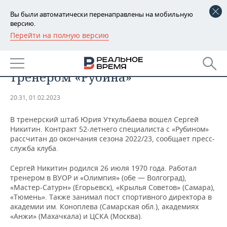
Вы были автоматически перенаправлены на мобильную
версию.
Перейти на полную версию
РЕГИОНЫ
СПОРТ
Сергей Никитин стал старшим
БАШКОРТОСТАН
НОВОСТИ
тренером «Рубина»
ТАТАРСТАН
АНАЛИТИКА
20:31, 01.02.2023
УДМУРТИЯ
НОВОСТИ АНАЛИТИКИ
ЭКОНОМИКА
В тренерский штаб Юрия Уткульбаева вошел Сергей
Никитин. Контракт 52-летнего специалиста с «Рубином»
ДЕКЛАРАЦИИ О ДОХОДАХ
НОВОСТИ ЭКОНОМИКИ
ПРОМЫШЛЕННОСТЬ
рассчитан до окончания сезона 2022/23, сообщает пресс-
служба клуба.
КОРОЛИ ГОСЗАКАЗА ПФО
ФИНАНСЫ
НОВОСТИ
НЕДВИЖИМОСТЬ
ПРОМЫШЛЕННОСТИ
Сергей Никитин родился 26 июля 1970 года. Работал
ВУЗЫ ТАТАРСТАНА
БАНКИ
НОВОСТИ НЕДВИЖИМОСТИ
АВТО
тренером в ВУОР и «Олимпия» (обе — Волгоград),
АГРОПРОМ
«Мастер-Сатурн» (Егорьевск), «Крылья Советов» (Самара),
«Тюмень». Также занимал пост спортивного директора в
КОМУ ПРИНАДЛЕЖАТ
БЮДЖЕТ
НОВОСТИ АВТО
БИЗНЕС
академии им. Коноплева (Самарская обл.), академиях
ТОРГОВЫЕ ЦЕНТРЫ
МАШИНОСТРОЕНИЕ
ТАТАРСТАНА
«Анжи» (Махачкала) и ЦСКА (Москва).
ИНВЕСТИЦИИ
НОВОСТИ БИЗНЕСА
ТЕХНОЛОГИИ