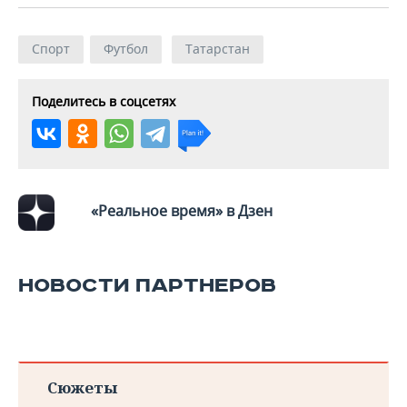
ВОДНЫЕ ВИДЫ СПОРТА
ОБРАЗОВАНИЕ
ХОККЕЙ С МЯЧОМ
ПРОИСШЕСТВИЯ
Спорт
Футбол
Татарстан
Поделитесь в соцсетях
«Реальное время» в Дзен
НОВОСТИ ПАРТНЕРОВ
Сюжеты