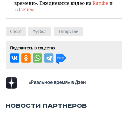
ВОДНЫЕ ВИДЫ СПОРТА
ОБРАЗОВАНИЕ
времени». Ежедневные видео на
Rutube
и
«Дзене»
.
ХОККЕЙ С МЯЧОМ
ПРОИСШЕСТВИЯ
Спорт
Футбол
Татарстан
Поделитесь в соцсетях
«Реальное время» в Дзен
НОВОСТИ ПАРТНЕРОВ