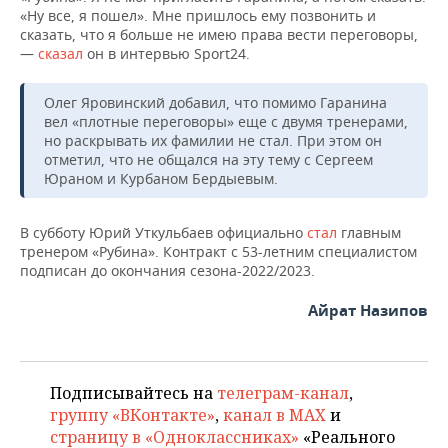
НЕФТЕХИМИЯ
«Ну все, я пошел». Мне пришлось ему позвонить и
сказать, что я больше не имею права вести переговоры,
РОЗНИЧНАЯ ТОРГОВЛЯ
НОВОСТИ ТЕХНОЛОГИЙ
МЕРОПРИЯТИЯ
НЕФТЬ
—
сказал
он в интервью Sport24.
ТРАНСПОРТ
IT
НОВОСТИ МЕРОПРИЯТИЙ
СПОРТ
ОПК
Олег Яровинский добавил, что помимо Гаранина
вел «плотные переговоры» еще с двумя тренерами,
УСЛУГИ
МЕДИА
ВЫЕЗДНАЯ РЕДАКЦИЯ
НОВОСТИ СПОРТА
ОБЩЕСТВО
но раскрывать их фамилии не стал. При этом он
ЭНЕРГЕТИКА
отметил, что не общался на эту тему с Сергеем
ТЕЛЕКОММУНИКАЦИИ
БИЗНЕС-БРАНЧИ
ФУТБОЛ
НОВОСТИ ОБЩЕСТВА
ФОТОГАЛЕРЕЯ
Юраном и Курбаном Бердыевым.
ONLINE-КОНФЕРЕНЦИИ
ХОККЕЙ
ВЛАСТЬ
СЮЖЕТЫ
В субботу Юрий Уткульбаев официально
стал
главным
тренером «Рубина». Контракт с 53-летним специалистом
ОТКРЫТАЯ ЛЕКЦИЯ
БАСКЕТБОЛ
ИНФРАСТРУКТУРА
СПРАВОЧНИК
подписан до окончания сезона-2022/2023.
Айрат Назипов
ВОЛЕЙБОЛ
ИСТОРИЯ
СПИСОК ПЕРСОН
ПОЛНАЯ ВЕРСИЯ
КИБЕРСПОРТ
КУЛЬТУРА
СПИСОК КОМПАНИЙ
Подписывайтесь на
телеграм-канал
,
ФИГУРНОЕ КАТАНИЕ
МЕДИЦИНА
группу «ВКонтакте»
,
канал в MAX
и
страницу в «Одноклассниках»
«Реального