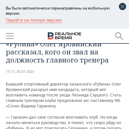
Вы были автоматически перенаправлены на мобильную
версию.
Перейти на полную версию
РЕГИОНЫ
СПОРТ
Бывший спортивный директор
БАШКОРТОСТАН
НОВОСТИ
«Рубина» Олег Яровинский
ТАТАРСТАН
АНАЛИТИКА
рассказал, кого он звал на
должность главного тренера
УДМУРТИЯ
НОВОСТИ АНАЛИТИКИ
ЭКОНОМИКА
15:17, 30.01.2023
ДЕКЛАРАЦИИ О ДОХОДАХ
НОВОСТИ ЭКОНОМИКИ
ПРОМЫШЛЕННОСТЬ
Бывший спортивный директор казанского «Рубина» Олег
КОРОЛИ ГОСЗАКАЗА ПФО
ФИНАНСЫ
НОВОСТИ
НЕДВИЖИМОСТЬ
Яровинский раскрыл имя кандидата, который мог
ПРОМЫШЛЕННОСТИ
возглавить команду после ухода Леонида Слуцкого. Стать
ВУЗЫ ТАТАРСТАНА
БАНКИ
НОВОСТИ НЕДВИЖИМОСТИ
АВТО
главным тренером клуба предложили экс-наставнику ФК
АГРОПРОМ
«Сочи» Вадиму Гаранину.
КОМУ ПРИНАДЛЕЖАТ
БЮДЖЕТ
НОВОСТИ АВТО
БИЗНЕС
— Гаранин дал свое согласие возглавить клуб. Но когда
ТОРГОВЫЕ ЦЕНТРЫ
МАШИНОСТРОЕНИЕ
ТАТАРСТАНА
начало меняться руководство, я понял, что скоро уйду из
ИНВЕСТИЦИИ
НОВОСТИ БИЗНЕСА
ТЕХНОЛОГИИ
«Рубина». Я не мог пригласить Гаранина, а потом сказать: