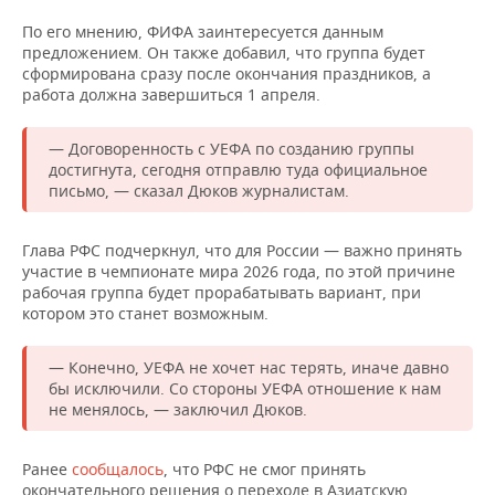
ВОДНЫЕ ВИДЫ СПОРТА
ОБРАЗОВАНИЕ
По его мнению, ФИФА заинтересуется данным
предложением. Он также добавил, что группа будет
ХОККЕЙ С МЯЧОМ
ПРОИСШЕСТВИЯ
сформирована сразу после окончания праздников, а
работа должна завершиться 1 апреля.
— Договоренность с УЕФА по созданию группы
достигнута, сегодня отправлю туда официальное
письмо, — сказал Дюков журналистам.
Глава РФС подчеркнул, что для России — важно принять
участие в чемпионате мира 2026 года, по этой причине
рабочая группа будет прорабатывать вариант, при
котором это станет возможным.
— Конечно, УЕФА не хочет нас терять, иначе давно
бы исключили. Со стороны УЕФА отношение к нам
не менялось, — заключил Дюков.
Ранее
сообщалось
, что РФС не смог принять
окончательного решения о переходе в Азиатскую