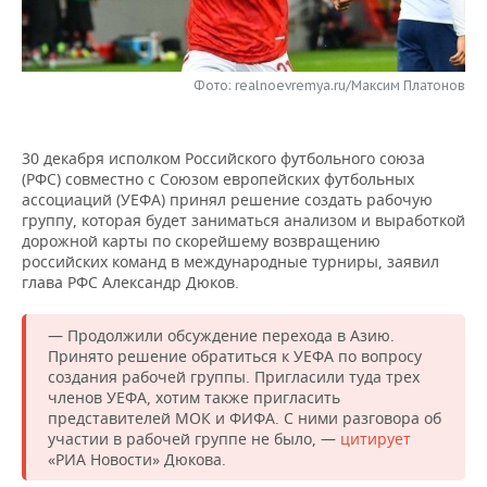
НЕФТЕХИМИЯ
РОЗНИЧНАЯ ТОРГОВЛЯ
НОВОСТИ ТЕХНОЛОГИЙ
МЕРОПРИЯТИЯ
НЕФТЬ
Фото: realnoevremya.ru/Максим Платонов
ТРАНСПОРТ
IT
НОВОСТИ МЕРОПРИЯТИЙ
СПОРТ
ОПК
УСЛУГИ
МЕДИА
ВЫЕЗДНАЯ РЕДАКЦИЯ
НОВОСТИ СПОРТА
ОБЩЕСТВО
ЭНЕРГЕТИКА
30 декабря исполком Российского футбольного союза
(РФС) совместно с Союзом европейских футбольных
ТЕЛЕКОММУНИКАЦИИ
БИЗНЕС-БРАНЧИ
ФУТБОЛ
НОВОСТИ ОБЩЕСТВА
ФОТОГАЛЕРЕЯ
ассоциаций (УЕФА) принял решение создать рабочую
группу, которая будет заниматься анализом и выработкой
ONLINE-КОНФЕРЕНЦИИ
ХОККЕЙ
ВЛАСТЬ
СЮЖЕТЫ
дорожной карты по скорейшему возвращению
российских команд в международные турниры, заявил
глава РФС Александр Дюков.
ОТКРЫТАЯ ЛЕКЦИЯ
БАСКЕТБОЛ
ИНФРАСТРУКТУРА
СПРАВОЧНИК
— Продолжили обсуждение перехода в Азию.
ВОЛЕЙБОЛ
ИСТОРИЯ
СПИСОК ПЕРСОН
ПОЛНАЯ ВЕРСИЯ
Принято решение обратиться к УЕФА по вопросу
создания рабочей группы. Пригласили туда трех
КИБЕРСПОРТ
КУЛЬТУРА
СПИСОК КОМПАНИЙ
членов УЕФА, хотим также пригласить
представителей МОК и ФИФА. С ними разговора об
участии в рабочей группе не было, —
цитирует
ФИГУРНОЕ КАТАНИЕ
МЕДИЦИНА
«РИА Новости» Дюкова.