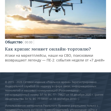
Общество
00:00
Как кризис меняет онлайн-торговлю?
Атаки на маркетплейсы, наши на СВО, поисковики
возвращают легенду — ПЕ-2: события недели от «7 дней»
© 2015 - 2026 Сетевое издание «Реальное время» Зарегистрировано
Федеральной службой по надзору в сфере связи, информационных
технологий и массовых коммуникаций (Роскомнадзор) –
регистрационный номер ЭЛ № ФС 77 - 79627 от 18 декабря 2020 г. (ранее
свидетельство Эл № ФС 77-59331 от 18 сентября 2014 г.)
Использование материалов Реального Времени разрешено только с
предварительного согласия правообладателей, упоминание сайта и