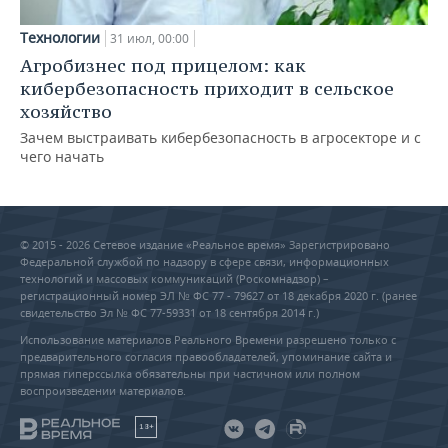
Технологии
31 июл, 00:00
Агробизнес под прицелом: как
кибербезопасность приходит в сельское
хозяйство
Зачем выстраивать кибербезопасность в агросекторе и с
чего начать
© 2015 - 2026 Сетевое издание «Реальное время» Зарегистрировано
Федеральной службой по надзору в сфере связи, информационных
технологий и массовых коммуникаций (Роскомнадзор) –
регистрационный номер ЭЛ № ФС 77 - 79627 от 18 декабря 2020 г. (ранее
свидетельство Эл № ФС 77-59331 от 18 сентября 2014 г.)
Использование материалов Реального Времени разрешено только с
предварительного согласия правообладателей, упоминание сайта и
прямая гиперссылка обязательны при частичном или полном
воспроизведении материалов.
18+