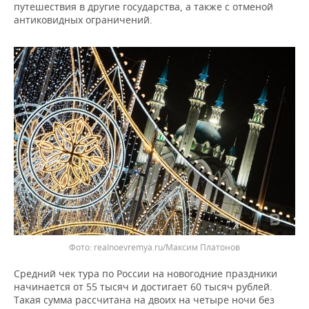
ВОДНЫЕ ВИДЫ СПОРТА
ОБРАЗОВАНИЕ
путешествия в другие государства, а также с отменой
антиковидных ограничений.
ХОККЕЙ С МЯЧОМ
ПРОИСШЕСТВИЯ
Фото: realnoevremya.ru/Максим Платонов
Средний чек тура по России на новогодние праздники
начинается от 55 тысяч и достигает 60 тысяч рублей.
Такая сумма рассчитана на двоих на четыре ночи без