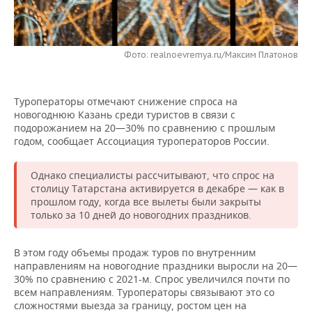
НЕФТЕХИМИЯ
РОЗНИЧНАЯ ТОРГОВЛЯ
НОВОСТИ ТЕХНОЛОГИЙ
МЕРОПРИЯТИЯ
НЕФТЬ
Фото: realnoevremya.ru/Максим Платонов
ТРАНСПОРТ
IT
НОВОСТИ МЕРОПРИЯТИЙ
СПОРТ
ОПК
УСЛУГИ
МЕДИА
ВЫЕЗДНАЯ РЕДАКЦИЯ
НОВОСТИ СПОРТА
ОБЩЕСТВО
ЭНЕРГЕТИКА
Туроператоры отмечают снижение спроса на
новогоднюю Казань среди туристов в связи с
ТЕЛЕКОММУНИКАЦИИ
БИЗНЕС-БРАНЧИ
ФУТБОЛ
НОВОСТИ ОБЩЕСТВА
ФОТОГАЛЕРЕЯ
подорожанием на 20—30% по сравнению с прошлым
годом, сообщает Ассоциация туроператоров России.
ONLINE-КОНФЕРЕНЦИИ
ХОККЕЙ
ВЛАСТЬ
СЮЖЕТЫ
Однако специалисты рассчитывают, что спрос на
ОТКРЫТАЯ ЛЕКЦИЯ
БАСКЕТБОЛ
ИНФРАСТРУКТУРА
СПРАВОЧНИК
столицу Татарстана активируется в декабре — как в
прошлом году, когда все вылеты были закрыты
только за 10 дней до новогодних праздников.
ВОЛЕЙБОЛ
ИСТОРИЯ
СПИСОК ПЕРСОН
ПОЛНАЯ ВЕРСИЯ
КИБЕРСПОРТ
КУЛЬТУРА
СПИСОК КОМПАНИЙ
В этом году объемы продаж туров по внутренним
направлениям на новогодние праздники выросли на 20—
30% по сравнению с 2021-м. Спрос увеличился почти по
ФИГУРНОЕ КАТАНИЕ
МЕДИЦИНА
всем направлениям. Туроператоры связывают это со
сложностями выезда за границу, ростом цен на