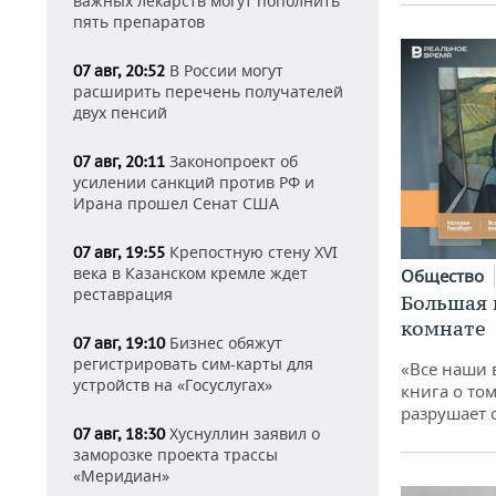
важных лекарств могут пополнить
пять препаратов
В России могут
07 авг, 20:52
расширить перечень получателей
двух пенсий
Законопроект об
07 авг, 20:11
усилении санкций против РФ и
Ирана прошел Сенат США
Крепостную стену XVI
07 авг, 19:55
века в Казанском кремле ждет
Общество
реставрация
Большая 
комнате
Бизнес обяжут
07 авг, 19:10
регистрировать сим-карты для
«Все наши 
устройств на «Госуслугах»
книга о том
разрушает
Хуснуллин заявил о
07 авг, 18:30
заморозке проекта трассы
«Меридиан»