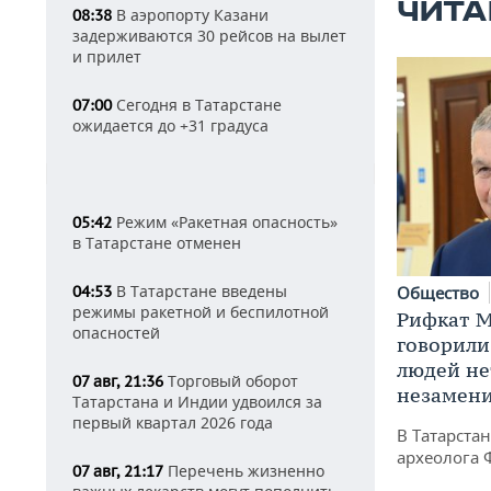
ЧИТА
В аэропорту Казани
08:38
задерживаются 30 рейсов на вылет
и прилет
Сегодня в Татарстане
07:00
ожидается до +31 градуса
Режим «Ракетная опасность»
05:42
в Татарстане отменен
В Татарстане введены
Общество
04:53
режимы ракетной и беспилотной
Рифкат М
опасностей
говорили
людей нет
Торговый оборот
07 авг, 21:36
незамен
Татарстана и Индии удвоился за
первый квартал 2026 года
В Татарста
археолога 
Перечень жизненно
07 авг, 21:17