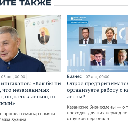
ЙТЕ ТАКЖЕ
Бизнес
03 авг, 00:00
07 авг, 00:00
инниханов: «Как бы ни
Опрос предпринимател
, что незаменимых
организуете работу с 
, но, к сожалению, он
летом?
имый»
Казанские бизнесмены — о т
проходит для них период ле
не прошел семинар памяти
отпусков персонала
Фаяза Хузина