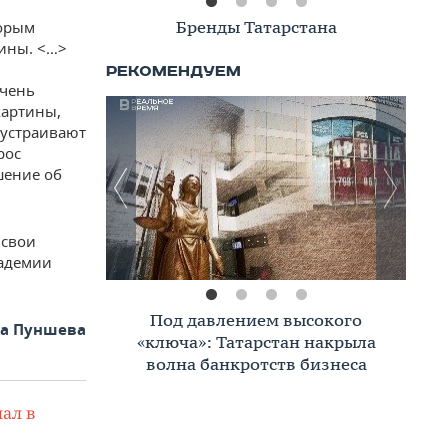
Книжная полка
торым
тины. <…>
очень
картины,
 устраивают
рос
шение об
 свои
кадемии
Премиальное жилье в Казани:
та Пуншева
тренды, критерии, покупатели в
2026 году
ал в