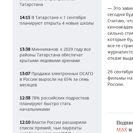
Татарстана
— Это завис
сегодня бу
В Татарстане к 1 сентября
14:15
Считаю, чт
планируют открыть 4 новые школы
киноакадем
сильно сти
которые бу
все те стр
Минниханов: к 2029 году все
13:38
журналисто
районы Татарстана обеспечат
отказе выд
крытыми ледовыми аренами
26 сентября
Продажи электронных ОСАГО
13:07
фильмы на 
в России выросли на 65% за семь
России.
месяцев
78% российских подростков
12:38
планируют быстро стать
начальниками
Власти России расширили
Подпи
12:10
список премий, чьи лауреаты
MAX
и