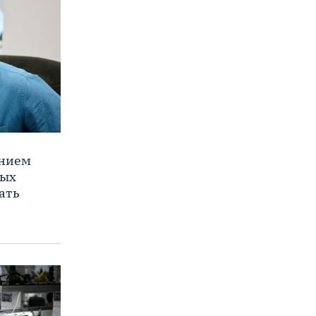
ением
ных
ать