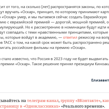
ит от того, на сколько [лет] распространятся законы, по ко
дут вручать «Оскар», принцип, по которому принимают кар
о «Оскар» умер, и мы пытаемся сейчас создать Евразийскую
ию с евразийской премией — дорогой, мощной премией, 
мулирующей. Но к рассмотрению в номинации будут идти 
дут совпадать с теми нравственными принципами, которые
аны, которые войдут в академию, —
ответил
режиссер на воп
в ТАСС о том, на какой срок может быть распространено ре
вигать российские фильмы на премию «Оскар».
 стало известно, что Россия в 2023 году не будет выдвигать
премии «Оскар». Такое решение принял президиум Киноа
Елизаве
сывайтесь на
телеграм-канал
,
группу «ВКонтакте»
,
кан
страницу в «Одноклассниках»
«Реального времени».