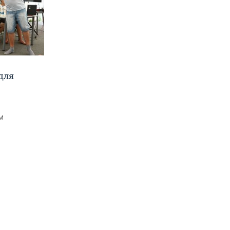
для
м