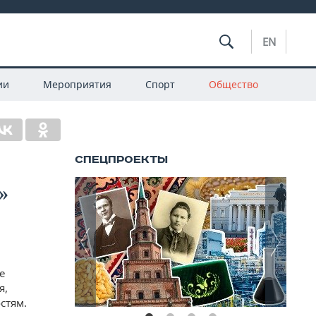
EN
ии
Мероприятия
Спорт
Общество
»
е
я,
стям.