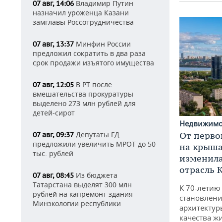
Владимир Путин
07 авг, 14:06
назначил уроженца Казани
замглавы Россотрудничества
Минфин России
07 авг, 13:37
предложил сократить в два раза
срок продажи изъятого имущества
В РТ после
07 авг, 12:05
вмешательства прокуратуры
выделено 273 млн рублей для
детей-сирот
Недвижим
От перво
Депутаты ГД
07 авг, 09:37
предложили увеличить МРОТ до 50
на крышах
тыс. рублей
изменила
отрасль 
Из бюджета
07 авг, 08:45
Татарстана выделят 300 млн
К 70-летию
рублей на капремонт здания
становлени
Минэкологии республики
архитектур
качества ж