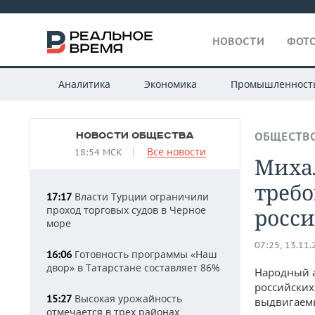
НОВОСТИ
ФОТО
Аналитика
Экономика
Промышленност
НОВОСТИ ОБЩЕСТВА
ОБЩЕСТВ
Все новости
18:54 МСК
Миха
требо
Власти Турции ограничили
17:17
проход торговых судов в Черное
росс
море
07:25, 13.11
Готовность программы «Наш
16:06
двор» в Татарстане составляет 86%
Народный а
российских
Высокая урожайность
15:27
выдвигаемы
отмечается в трех районах