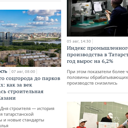
05 авг, 14:30
Индекс промышленног
производства в Татарс
год вырос на 6,2%
ость
При этом показатели более 
07 авг, 08:00
половины обрабатывающих
го соцгорода до парков
производств снизились
: как за век
сь строительная
Казани
 Дня строителя — история
я татарстанской
ы и новые стандарты
илья