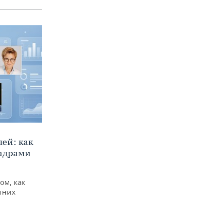
ей: как
кадрами
ом, как
тних