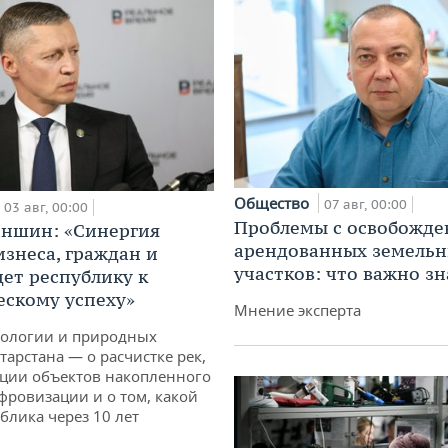
Общество
07 авг, 00:00
03 авг, 00:00
Проблемы с освобожд
аншин: «Синергия
арендованных земель
изнеса, граждан и
участков: что важно зн
дет республику к
ескому успеху»
Мнение эксперта
кологии и природных
тарстана — о расчистке рек,
ции объектов накопленного
ифровизации и о том, какой
блика через 10 лет