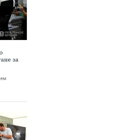
о
тане за
чем