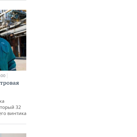
:00
етровая
ка
оторый 32
его винтика