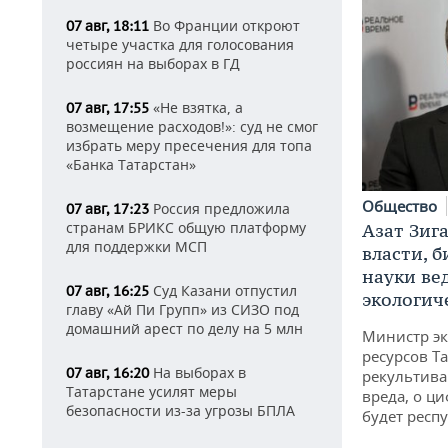
Во Франции откроют
07 авг, 18:11
четыре участка для голосования
россиян на выборах в ГД
«Не взятка, а
07 авг, 17:55
возмещение расходов!»: суд не смог
избрать меру пресечения для топа
«Банка Татарстан»
Общество
Россия предложила
07 авг, 17:23
странам БРИКС общую платформу
Азат Зиг
для поддержки МСП
власти, б
науки ве
Суд Казани отпустил
07 авг, 16:25
экологич
главу «Ай Пи Групп» из СИЗО под
домашний арест по делу на 5 млн
Министр э
ресурсов Та
На выборах в
07 авг, 16:20
рекультива
Татарстане усилят меры
вреда, о ц
безопасности из-за угрозы БПЛА
будет респу