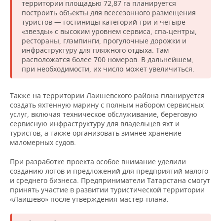
НЕФТЕХИМИЯ
территории площадью 72,87 га планируется
построить объекты для всесезонного размещения
РОЗНИЧНАЯ ТОРГОВЛЯ
НОВОСТИ ТЕХНОЛОГИЙ
МЕРОПРИЯТИЯ
туристов — гостиницы категорий три и четыре
НЕФТЬ
«звезды» с высоким уровнем сервиса, спа-центры,
ТРАНСПОРТ
IT
НОВОСТИ МЕРОПРИЯТИЙ
рестораны, глэмпинги, прогулочные дорожки и
СПОРТ
ОПК
инфраструктуру для пляжного отдыха. Там
расположатся более 700 номеров. В дальнейшем,
УСЛУГИ
МЕДИА
ВЫЕЗДНАЯ РЕДАКЦИЯ
НОВОСТИ СПОРТА
ОБЩЕСТВО
при необходимости, их число может увеличиться.
ЭНЕРГЕТИКА
ТЕЛЕКОММУНИКАЦИИ
БИЗНЕС-БРАНЧИ
ФУТБОЛ
НОВОСТИ ОБЩЕСТВА
ФОТОГАЛЕРЕЯ
Также на территории Лаишевского района планируется
создать яхтенную марину с полным набором сервисных
ONLINE-КОНФЕРЕНЦИИ
ХОККЕЙ
ВЛАСТЬ
СЮЖЕТЫ
услуг, включая техническое обслуживание, береговую
сервисную инфраструктуру для владельцев яхт и
ОТКРЫТАЯ ЛЕКЦИЯ
БАСКЕТБОЛ
ИНФРАСТРУКТУРА
СПРАВОЧНИК
туристов, а также организовать зимнее хранение
маломерных судов.
ВОЛЕЙБОЛ
ИСТОРИЯ
СПИСОК ПЕРСОН
ПОЛНАЯ ВЕРСИЯ
При разработке проекта особое внимание уделили
созданию лотов и предложений для предприятий малого
КИБЕРСПОРТ
КУЛЬТУРА
СПИСОК КОМПАНИЙ
и среднего бизнеса. Предприниматели Татарстана смогут
принять участие в развитии туристической территории
«Лаишево» после утверждения мастер-плана.
ФИГУРНОЕ КАТАНИЕ
МЕДИЦИНА