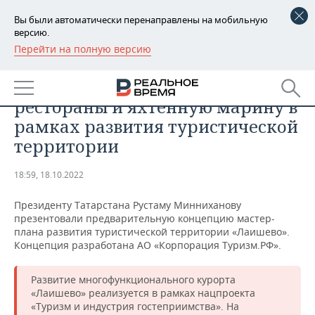
Вы были автоматически перенаправлены на мобильную
версию.
Перейти на полную версию
РЕГИОНЫ
ОБЩЕСТВО
В Лаишево построят гостиницы,
БАШКОРТОСТАН
НОВОСТИ
рестораны и яхтенную марину в
ТАТАРСТАН
АНАЛИТИКА
рамках развития туристической
территории
УДМУРТИЯ
НОВОСТИ АНАЛИТИКИ
ЭКОНОМИКА
18:59, 18.10.2022
ДЕКЛАРАЦИИ О ДОХОДАХ
НОВОСТИ ЭКОНОМИКИ
ПРОМЫШЛЕННОСТЬ
Президенту Татарстана Рустаму Минниханову
КОРОЛИ ГОСЗАКАЗА ПФО
ФИНАНСЫ
НОВОСТИ
НЕДВИЖИМОСТЬ
презентовали предварительную концепцию мастер-
ПРОМЫШЛЕННОСТИ
плана развития туристической территории «Лаишево».
ВУЗЫ ТАТАРСТАНА
БАНКИ
НОВОСТИ НЕДВИЖИМОСТИ
АВТО
Концепция разработана АО «Корпорация Туризм.РФ».
АГРОПРОМ
КОМУ ПРИНАДЛЕЖАТ
БЮДЖЕТ
НОВОСТИ АВТО
БИЗНЕС
Развитие многофункционального курорта
ТОРГОВЫЕ ЦЕНТРЫ
МАШИНОСТРОЕНИЕ
«Лаишево» реализуется в рамках нацпроекта
ТАТАРСТАНА
«Туризм и индустрия гостеприимства». На
ИНВЕСТИЦИИ
НОВОСТИ БИЗНЕСА
ТЕХНОЛОГИИ