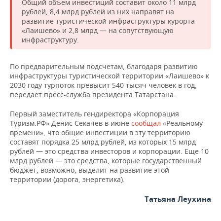
ВОДНЫЕ ВИДЫ СПОРТА
ОБРАЗОВАНИЕ
Общий объем инвестиций составит около 11 млрд
рублей, 8,4 млрд рублей из них направят на
развитие туристической инфраструктуры курорта
ХОККЕЙ С МЯЧОМ
ПРОИСШЕСТВИЯ
«Лаишево» и 2,8 млрд — на сопутствующую
инфраструктуру.
По предварительным подсчетам, благодаря развитию
инфраструктуры туристической территории «Лаишево» к
2030 году турпоток превысит 540 тысяч человек в год,
передает пресс-служба президента Татарстана.
Первый заместитель гендиректора «Корпорация
Туризм.РФ» Денис Секачев в июне
сообщал
«Реальному
времени», что общие инвестиции в эту территорию
составят порядка 25 млрд рублей, из которых 15 млрд
рублей — это средства инвесторов и корпорации. Еще 10
млрд рублей — это средства, которые государственный
бюджет, возможно, выделит на развитие этой
территории (дорога, энергетика).
Татьяна Леухина