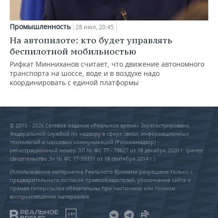
Промышленность
28 июл, 20:45
На автопилоте: кто будет управлять
беспилотной мобильностью
Рифкат Минниханов считает, что движение автономного
транспорта на шоссе, воде и в воздухе надо
координировать с единой платформы
© 2015 - 2026 Сетевое издание «Реальное время» Зарегистрировано
Федеральной службой по надзору в сфере связи, информационных
технологий и массовых коммуникаций (Роскомнадзор) –
регистрационный номер ЭЛ № ФС 77 - 79627 от 18 декабря 2020 г. (ранее
свидетельство Эл № ФС 77-59331 от 18 сентября 2014 г.)
Использование материалов Реального Времени разрешено только с
предварительного согласия правообладателей, упоминание сайта и
прямая гиперссылка обязательны при частичном или полном
воспроизведении материалов.
18+