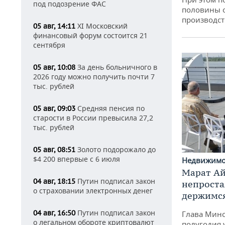
под подозрение ФАС
половины 
производст
XI Московский
05 авг, 14:11
финансовый форум состоится 21
сентября
За день больничного в
05 авг, 10:08
2026 году можно получить почти 7
тыс. рублей
Средняя пенсия по
05 авг, 09:03
старости в России превысила 27,2
тыс. рублей
Золото подорожало до
05 авг, 08:51
$4 200 впервые с 6 июля
Недвижим
Марат Ай
Путин подписал закон
04 авг, 18:15
непроста
о страховании электронных денег
держимся
Путин подписал закон
04 авг, 16:50
Глава Минс
о легальном обороте криптовалют
полугодия 