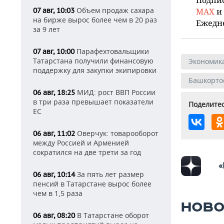
Объем продаж сахара
07 авг, 10:03
MAX
и
на бирже вырос более чем в 20 раз
Ежедн
за 9 лет
Парафехтовальщики
07 авг, 10:00
Татарстана получили финансовую
Экономик
поддержку для закупки экипировки
Башкорто
МИД: рост ВВП России
06 авг, 18:25
в три раза превышает показатели
Поделитес
ЕС
Оверчук: товарооборот
06 авг, 11:02
между Россией и Арменией
сократился на две трети за год
«
За пять лет размер
06 авг, 10:14
пенсий в Татарстане вырос более
чем в 1,5 раза
НОВО
В Татарстане оборот
06 авг, 08:20