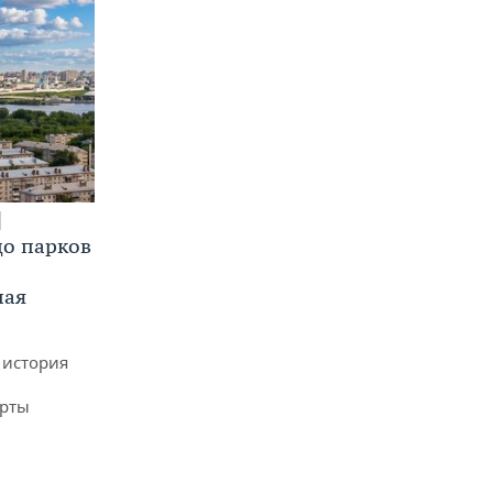
до парков
ная
 история
арты