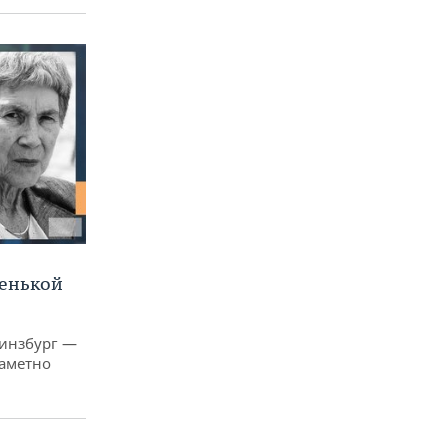
ленькой
Гинзбург —
заметно