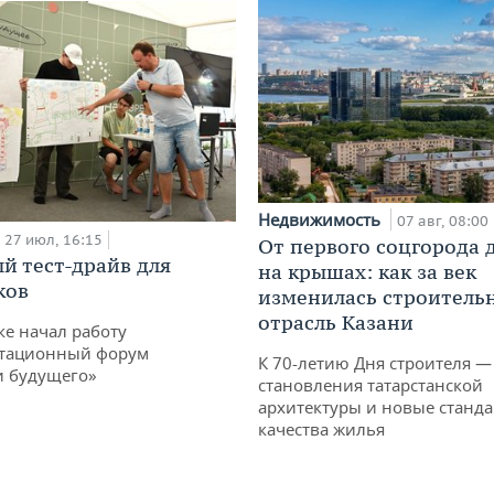
Недвижимость
07 авг, 08:00
27 июл, 16:15
От первого соцгорода 
й тест-драйв для
на крышах: как за век
ков
изменилась строитель
отрасль Казани
ке начал работу
тационный форум
К 70-летию Дня строителя —
и будущего»
становления татарстанской
архитектуры и новые станд
качества жилья