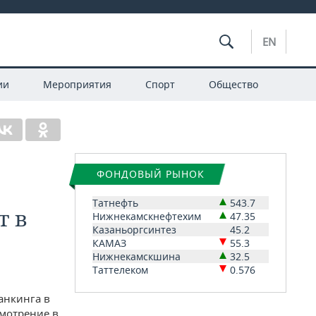
EN
ии
Мероприятия
Спорт
Общество
ФОНДОВЫЙ РЫНОК
Татнефть
543.7
т в
Нижнекамскнефтехим
47.35
Казаньоргсинтез
45.2
КАМАЗ
55.3
Нижнекамскшина
32.5
Таттелеком
0.576
анкинга в
смотрение в