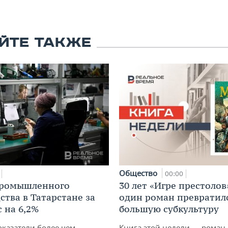
ЙТЕ ТАКЖЕ
Общество
00:00
промышленного
30 лет «Игре престолов
ства в Татарстане за
один роман превратилс
 на 6,2%
большую субкультуру
оказатели более чем
Книга этой недели — роман 