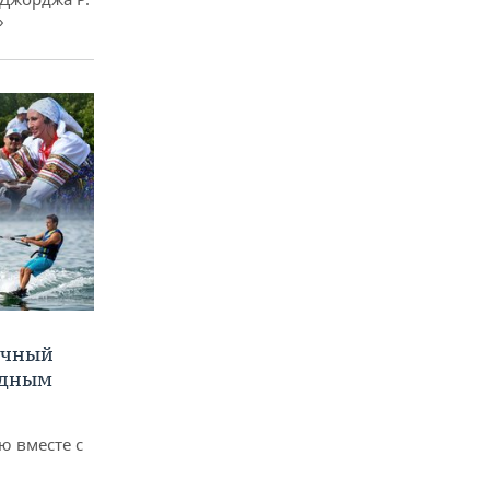
»
очный
одным
 вместе с