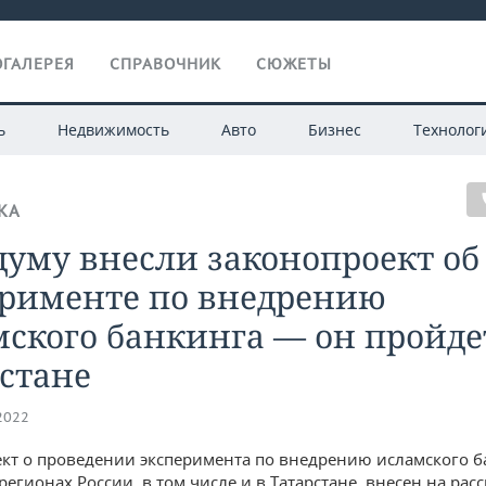
ГАЛЕРЕЯ
СПРАВОЧНИК
СЮЖЕТЫ
ь
Недвижимость
Авто
Бизнес
Технолог
КА
думу внесли законопроект об
ерименте по внедрению
ского банкинга — он пройде
стане
.2022
кт о проведении эксперимента по внедрению исламского б
егионах России, в том числе и в Татарстане, внесен на рас