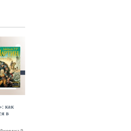
»: как
я в
Джорджа Р.