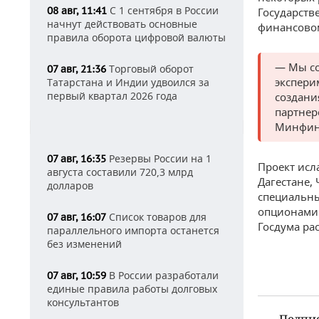
С 1 сентября в России
08 авг, 11:41
Государств
начнут действовать основные
финансовом
правила оборота цифровой валюты
— Мы со
Торговый оборот
07 авг, 21:36
экспери
Татарстана и Индии удвоился за
первый квартал 2026 года
создани
партнер
Минфин
Резервы России на 1
07 авг, 16:35
Проект исл
августа составили 720,3 млрд
Дагестане,
долларов
специальны
опционами
Список товаров для
07 авг, 16:07
Госдума ра
параллельного импорта останется
без изменений
В России разработали
07 авг, 10:59
единые правила работы долговых
консультантов
Подпи