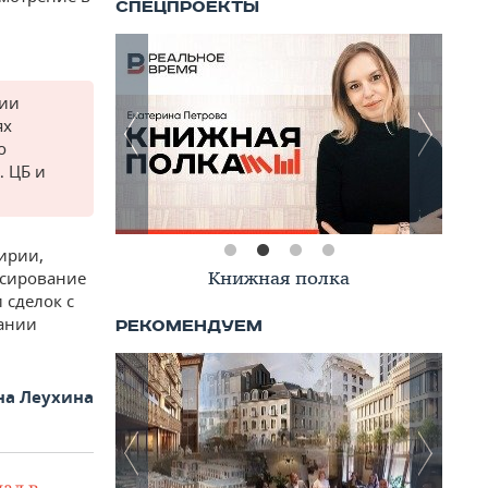
нии
ях
о
 ЦБ и
кирии,
Книжная полка
нсирование
 сделок с
ании
на Леухина
ал в