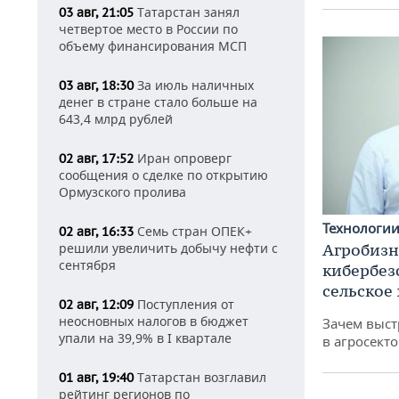
Татарстан занял
03 авг, 21:05
четвертое место в России по
объему финансирования МСП
За июль наличных
03 авг, 18:30
денег в стране стало больше на
643,4 млрд рублей
Иран опроверг
02 авг, 17:52
сообщения о сделке по открытию
Ормузского пролива
Технологи
Семь стран ОПЕК+
02 авг, 16:33
Агробизн
решили увеличить добычу нефти с
сентября
кибербез
сельское
Поступления от
02 авг, 12:09
неосновных налогов в бюджет
Зачем выст
упали на 39,9% в I квартале
в агросекто
Татарстан возглавил
01 авг, 19:40
рейтинг регионов по