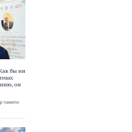
Как бы ни
нимых
ению, он
р памяти