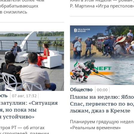
обрабатывающих
Р. Мартина «Игра престолов
в снизились
Общество
00:00
ость
07 авг, 17:32
Планы на неделю: Ябл
затуллин: «Ситуация
Спас, первенство по в
я, но пока мы
лыжам, джаз в Кремле
 устойчиво»
Планируем грядущую неделю
троя РТ — об итогах
«Реальным временем»
у строителей, падении