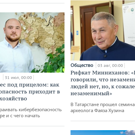
Общество
03 авг, 00:00
Рифкат Минниханов: «
и
31 июл, 00:00
говорили, что незаме
ес под прицелом: как
людей нет, но, к сожал
опасность приходит в
незаменимый»
 хозяйство
В Татарстане прошел семина
раивать кибербезопасность
археолога Фаяза Хузина
ре и с чего начать