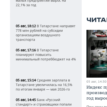
малых предприятий вырос на
22,1% за год
ЧИТА
В Татарстане направят
05 авг, 18:12
778 млн рублей на субсидии
организациям воздушного
транспорта
В Татарстане
05 авг, 17:16
планируют повысить
минимальный потреббюджет на 4%
Средняя зарплата в
05 авг, 15:14
05 авг, 14:30
Татарстане увеличилась на 16,5%
Индекс 
по итогам января — мая 2026-го
производ
год вырос
Банк «Русский
05 авг, 14:45
стандарт» и страховщики попали
При этом п