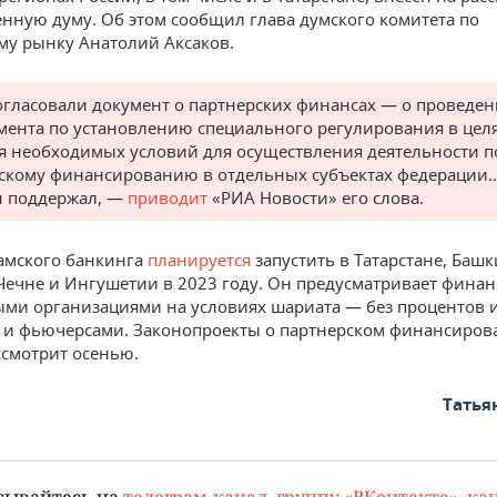
енную думу. Об этом сообщил глава думского комитета по
у рынку Анатолий Аксаков.
гласовали документ о партнерских финансах — о проведе
мента по установлению специального регулирования в цел
я необходимых условий для осуществления деятельности п
скому финансированию в отдельных субъектах федерации…
 поддержал, —
приводит
«РИА Новости» его слова.
амского банкинга
планируется
запустить в Татарстане, Баш
 Чечне и Ингушетии в 2023 году. Он предусматривает фина
ми организациями на условиях шариата — без процентов и
 и фьючерсами. Законопроекты о партнерском финансиров
ссмотрит осенью.
Татья
сывайтесь на
телеграм-канал
,
группу «ВКонтакте»
,
кан