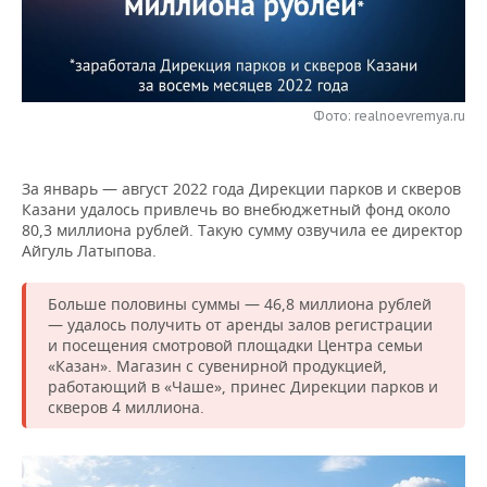
НЕФТЕХИМИЯ
РОЗНИЧНАЯ ТОРГОВЛЯ
НОВОСТИ ТЕХНОЛОГИЙ
МЕРОПРИЯТИЯ
НЕФТЬ
ТРАНСПОРТ
IT
НОВОСТИ МЕРОПРИЯТИЙ
СПОРТ
ОПК
Фото: realnoevremya.ru
УСЛУГИ
МЕДИА
ВЫЕЗДНАЯ РЕДАКЦИЯ
НОВОСТИ СПОРТА
ОБЩЕСТВО
ЭНЕРГЕТИКА
За январь — август 2022 года Дирекции парков и скверов
ТЕЛЕКОММУНИКАЦИИ
БИЗНЕС-БРАНЧИ
ФУТБОЛ
НОВОСТИ ОБЩЕСТВА
ФОТОГАЛЕРЕЯ
Казани удалось привлечь во внебюджетный фонд около
80,3 миллиона рублей. Такую сумму озвучила ее директор
ONLINE-КОНФЕРЕНЦИИ
ХОККЕЙ
ВЛАСТЬ
СЮЖЕТЫ
Айгуль Латыпова.
ОТКРЫТАЯ ЛЕКЦИЯ
БАСКЕТБОЛ
ИНФРАСТРУКТУРА
СПРАВОЧНИК
Больше половины суммы — 46,8 миллиона рублей
— удалось получить от аренды залов регистрации
ВОЛЕЙБОЛ
ИСТОРИЯ
СПИСОК ПЕРСОН
ПОЛНАЯ ВЕРСИЯ
и посещения смотровой площадки Центра семьи
«Казан». Магазин с сувенирной продукцией,
работающий в «Чаше», принес Дирекции парков и
КИБЕРСПОРТ
КУЛЬТУРА
СПИСОК КОМПАНИЙ
скверов 4 миллиона.
ФИГУРНОЕ КАТАНИЕ
МЕДИЦИНА