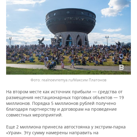
ВОДНЫЕ ВИДЫ СПОРТА
ОБРАЗОВАНИЕ
ХОККЕЙ С МЯЧОМ
ПРОИСШЕСТВИЯ
Фото: realnoevremya.ru/Максим Платонов
На втором месте как источник прибыли — средства от
размещения нестационарных торговых объектов — 19
миллионов. Порядка 5 миллионов рублей получено
благодаря партнерству и договорам на проведение
совместных мероприятий.
Еще 2 миллиона принесла автостоянка у экстрим-парка
«Урам». Эту сумму намерены направить на