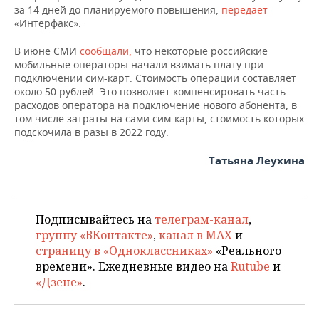
ВОДНЫЕ ВИДЫ СПОРТА
ОБРАЗОВАНИЕ
за 14 дней до планируемого повышения,
передает
«Интерфакс».
ХОККЕЙ С МЯЧОМ
ПРОИСШЕСТВИЯ
В июне СМИ
сообщали,
что некоторые российские
мобильные операторы начали взимать плату при
подключении сим-карт. Стоимость операции составляет
около 50 рублей. Это позволяет компенсировать часть
расходов оператора на подключение нового абонента, в
том числе затраты на сами сим-карты, стоимость которых
подскочила в разы в 2022 году.
Татьяна Леухина
Подписывайтесь на
телеграм-канал
,
группу «ВКонтакте»
,
канал в MAX
и
страницу в «Одноклассниках»
«Реального
времени». Ежедневные видео на
Rutube
и
«Дзене»
.