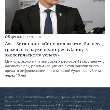
Общество
03 авг, 00:00
Азат Зиганшин: «Синергия власти, бизнеса,
граждан и науки ведет республику к
экологическому успеху»
Министр экологии и природных ресурсов Татарстана — о
расчистке рек, рекультивации объектов накопленного
вреда, о цифровизации и о том, какой будет республика
через 10 лет
© 2015 - 2026 Сетевое издание «Реальное время» Зарегистрировано
Федеральной службой по надзору в сфере связи, информационных
технологий и массовых коммуникаций (Роскомнадзор) –
регистрационный номер ЭЛ № ФС 77 - 79627 от 18 декабря 2020 г. (ранее