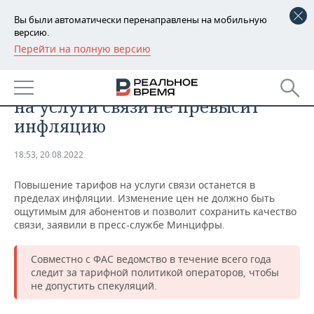
Вы были автоматически перенаправлены на мобильную
версию.
Перейти на полную версию
РЕГИОНЫ
ОБЩЕСТВО
Минцифры России: рост тарифов
БАШКОРТОСТАН
НОВОСТИ
на услуги связи не превысит
ТАТАРСТАН
АНАЛИТИКА
инфляцию
УДМУРТИЯ
НОВОСТИ АНАЛИТИКИ
ЭКОНОМИКА
18:53, 20.08.2022
ДЕКЛАРАЦИИ О ДОХОДАХ
НОВОСТИ ЭКОНОМИКИ
ПРОМЫШЛЕННОСТЬ
Повышение тарифов на услуги связи останется в
пределах инфляции. Изменение цен не должно быть
КОРОЛИ ГОСЗАКАЗА ПФО
ФИНАНСЫ
НОВОСТИ
НЕДВИЖИМОСТЬ
ощутимым для абонентов и позволит сохранить качество
ПРОМЫШЛЕННОСТИ
связи, заявили в пресс-службе Минцифры.
ВУЗЫ ТАТАРСТАНА
БАНКИ
НОВОСТИ НЕДВИЖИМОСТИ
АВТО
АГРОПРОМ
Совместно с ФАС ведомство в течение всего года
следит за тарифной политикой операторов, чтобы
КОМУ ПРИНАДЛЕЖАТ
БЮДЖЕТ
НОВОСТИ АВТО
БИЗНЕС
ТОРГОВЫЕ ЦЕНТРЫ
МАШИНОСТРОЕНИЕ
не допустить спекуляций.
ТАТАРСТАНА
ИНВЕСТИЦИИ
НОВОСТИ БИЗНЕСА
ТЕХНОЛОГИИ