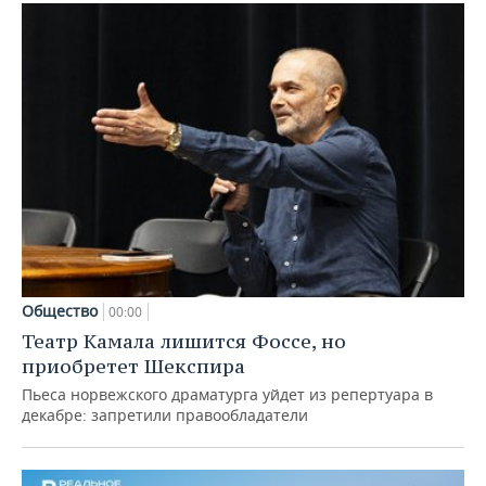
Общество
00:00
Театр Камала лишится Фоссе, но
приобретет Шекспира
Пьеса норвежского драматурга уйдет из репертуара в
декабре: запретили правообладатели