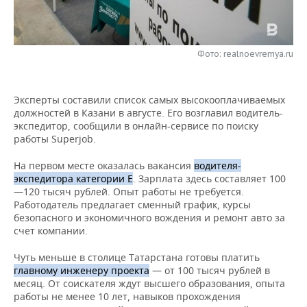
НЕФТЕХИМИЯ
РОЗНИЧНАЯ ТОРГОВЛЯ
НОВОСТИ ТЕХНОЛОГИЙ
МЕРОПРИЯТИЯ
НЕФТЬ
Фото: realnoevremya.ru
ТРАНСПОРТ
IT
НОВОСТИ МЕРОПРИЯТИЙ
СПОРТ
ОПК
УСЛУГИ
МЕДИА
ВЫЕЗДНАЯ РЕДАКЦИЯ
НОВОСТИ СПОРТА
ОБЩЕСТВО
ЭНЕРГЕТИКА
Эксперты составили список самых высокооплачиваемых
должностей в Казани в августе. Его возглавил водитель-
ТЕЛЕКОММУНИКАЦИИ
БИЗНЕС-БРАНЧИ
ФУТБОЛ
НОВОСТИ ОБЩЕСТВА
ФОТОГАЛЕРЕЯ
экспедитор, сообщили в онлайн-сервисе по поиску
работы Superjob.
ONLINE-КОНФЕРЕНЦИИ
ХОККЕЙ
ВЛАСТЬ
СЮЖЕТЫ
На первом месте оказалась вакансия
водителя-
экспедитора категории Е
. Зарплата здесь составляет 100
ОТКРЫТАЯ ЛЕКЦИЯ
БАСКЕТБОЛ
ИНФРАСТРУКТУРА
СПРАВОЧНИК
—120 тысяч рублей. Опыт работы не требуется.
Работодатель предлагает сменный график, курсы
ВОЛЕЙБОЛ
ИСТОРИЯ
СПИСОК ПЕРСОН
ПОЛНАЯ ВЕРСИЯ
безопасного и экономичного вождения и ремонт авто за
счет компании.
КИБЕРСПОРТ
КУЛЬТУРА
СПИСОК КОМПАНИЙ
Чуть меньше в столице Татарстана готовы платить
главному инженеру проекта
— от 100 тысяч рублей в
ФИГУРНОЕ КАТАНИЕ
МЕДИЦИНА
месяц. От соискателя ждут высшего образования, опыта
работы не менее 10 лет, навыков прохождения