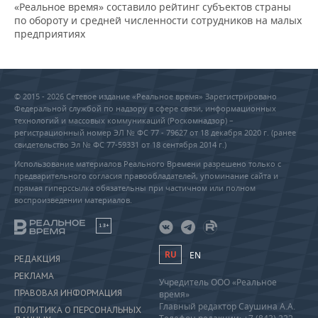
«Реальное время» составило рейтинг субъектов страны
по обороту и средней численности сотрудников на малых
предприятиях
© 2015 - 2026 Сетевое издание «Реальное время» Зарегистрировано
Федеральной службой по надзору в сфере связи, информационных
технологий и массовых коммуникаций (Роскомнадзор) –
регистрационный номер ЭЛ № ФС 77 - 79627 от 18 декабря 2020 г. (ранее
свидетельство Эл № ФС 77-59331 от 18 сентября 2014 г.)
Использование материалов Реального Времени разрешено только с
предварительного согласия правообладателей, упоминание сайта и
прямая гиперссылка обязательны при частичном или полном
воспроизведении материалов.
18+
RU
EN
РЕДАКЦИЯ
РЕКЛАМА
Учредитель ООО «Реальное
ПРАВОВАЯ ИНФОРМАЦИЯ
время»
Главный редактор Саушина А.А.
ПОЛИТИКА О ПЕРСОНАЛЬНЫХ