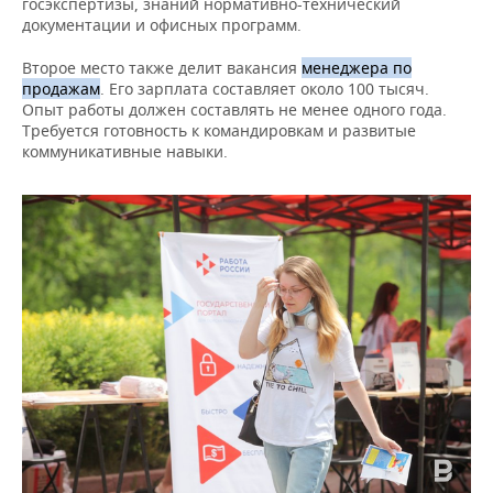
ВОДНЫЕ ВИДЫ СПОРТА
ОБРАЗОВАНИЕ
госэкспертизы, знаний нормативно-технический
документации и офисных программ.
ХОККЕЙ С МЯЧОМ
ПРОИСШЕСТВИЯ
Второе место также делит вакансия
менеджера по
продажам
. Его зарплата составляет около 100 тысяч.
Опыт работы должен составлять не менее одного года.
Требуется готовность к командировкам и развитые
коммуникативные навыки.