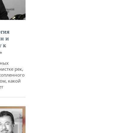
ргия
ан и
у к
»
дных
чистке рек,
копленного
ом, какой
ет