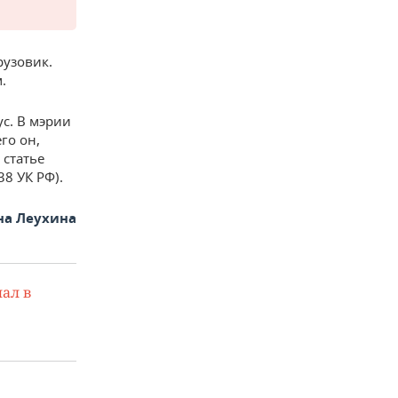
рузовик.
.
с. В мэрии
го он,
 статье
38 УК РФ).
на Леухина
ал в