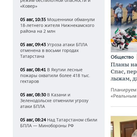
режим беспилотной опасности и
«Ковер»
Мошенники обманули
05 авг, 10:35
18-летнего жителя Нижнекамского
района на 2 млн
Угроза атаки БПЛА
05 авг, 09:43
отменена в восьми городах
Татарстана
Общество
Планы на
В Якутии лесные
05 авг, 08:41
Спас, пе
пожары охватили более 418 тыс.
лыжам, д
гектаров
Планируем 
В Казани и
05 авг, 08:30
«Реальным
Зеленодольске отменили угрозу
атаки БПЛА
Над Татарстаном сбили
05 авг, 08:24
БПЛА — Минобороны РФ