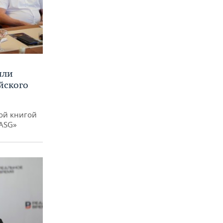
или
йского
ой книгой
 ASG»