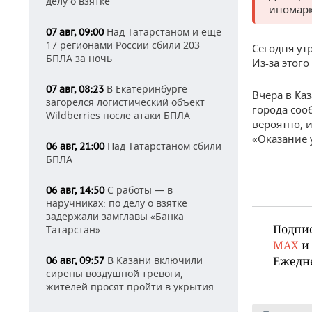
делу о взятке
иномарк
Над Татарстаном и еще
07 авг, 09:00
17 регионами России сбили 203
Сегодня ут
БПЛА за ночь
Из-за этог
В Екатеринбурге
07 авг, 08:23
Вчера в Ка
загорелся логистический объект
города сооб
Wildberries после атаки БПЛА
вероятно, 
«Оказание у
Над Татарстаном сбили
06 авг, 21:00
БПЛА
С работы — в
06 авг, 14:50
наручниках: по делу о взятке
задержали замглавы «Банка
Подпи
Татарстан»
MAX
и
В Казани включили
Ежедн
06 авг, 09:57
сирены воздушной тревоги,
жителей просят пройти в укрытия