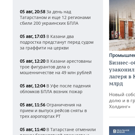
За день над
05 авг, 20:58
Татарстаном и еще 12 регионами
сбили 200 украинских БПЛА
В Казани два
05 авг, 17:03
подростка предстанут перед судом
за граффити на церкви
Промышле
В Казани арестованы
05 авг, 12:20
Бизнес-о
трое фигурантов дела о
узаконил
мошенничестве на 49 млн рублей
лагеря в
млрд
В Уфе после падения
05 авг, 12:04
обломков БПЛА возник пожар
Новый собс
долю и в г
Ограничения на
05 авг, 11:56
Холдинг»
прием и выпуск рейсов сняты в
трех аэропортах РТ
В Татарстане отменили
05 авг, 11:40