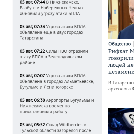
В Нижнекамске,
05 авг, 07:44
Елабуге и Набережных Челнах
объявили угрозу атаки БПЛА
Угроза атаки БПЛА
05 авг, 07:33
объявлена еще в двух городах
Татарстана
Общество
Рифкат М
Силы ПВО отразили
05 авг, 07:22
атаку БПЛА в Зеленодольском
говорили
районе
людей нет
незамен
Угроза атаки БПЛА
05 авг, 07:07
объявлена в городах Альметьевске,
В Татарста
Бугульме и Лениногорске
археолога 
Аэропорты Бугульмы и
05 авг, 06:38
Нижнекамска временно
приостановили работу
Склад Wildberries в
05 авг, 05:52
Тульской области загорелся после