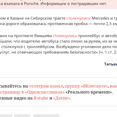
а въехала в Porsche. Информации о пострадавших нет.
ром в Казани на Сибирском тракте
столкнулись
Mercedes и г
о на дороге образовалась протяженная пробка — почти 2,5 км
зани на проспекте Ямашева
столкнулись
троллейбус и автобу
щали, что водителю автобуса стало плохо за рулем, из-за че
и столкнулся с троллейбусом. Возбуждено уголовное дело по
слуг, не отвечающих требованиям безопасности» (ч. 1 ст. 2
Татья
сывайтесь на
телеграм-канал
,
группу «ВКонтакте»
,
кан
страницу в «Одноклассниках»
«Реального времени».
евные видео на
Rutube
и
«Дзене»
.