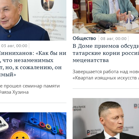
Общество
08 авг, 00:00
В Доме приемов обсуд
03 авг, 00:00
инниханов: «Как бы ни
татарские корни росси
, что незаменимых
меценатства
, но, к сожалению, он
Завершается работа над нов
имый»
«Квартал изящных искусств
не прошел семинар памяти
Фаяза Хузина