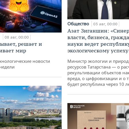
Общество
03 авг, 00:00
Азат Зиганшин: «Сине
и
власти, бизнеса, гражд
08 авг, 00:00
ывает, решает и
науки ведет республик
ивает мир
экологическому успеху
хнологические новости
Министр экологии и приро
недели
ресурсов Татарстана — о рас
рекультивации объектов на
вреда, о цифровизации и о т
будет республика через 10 л