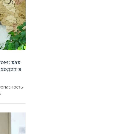
ом: как
ходит в
зопасность
ь