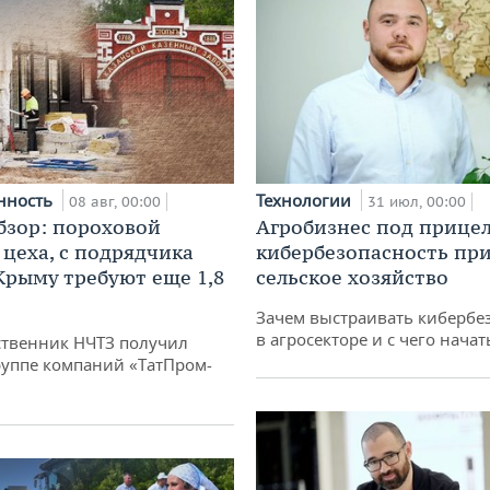
нность
Технологии
08 авг, 00:00
31 июл, 00:00
бзор: пороховой
Агробизнес под прицел
 цеха, с подрядчика
кибербезопасность при
 Крыму требуют еще 1,8
сельское хозяйство
Зачем выстраивать кибербе
в агросекторе и с чего начат
твенник НЧТЗ получил
руппе компаний «ТатПром-