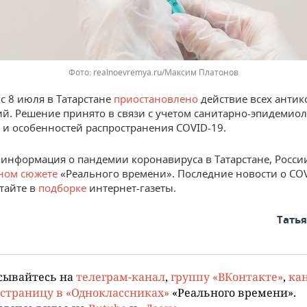
realnoevremya.ru/Максим Платонов
с 8 июля в Татарстане
приостановлено
действие всех анти
й. Решение принято в связи с учетом санитарно-эпидемио
 и особенностей распространения COVID-19.
 информация о пандемии коронавируса в Татарстане, Росси
ном сюжете
«Реального времени». Последние новости о COV
тайте в
подборке
интернет-газеты.
Тать
сывайтесь на
телеграм-канал
,
группу «ВКонтакте»
,
кан
страницу в «Одноклассниках»
«Реального времени».