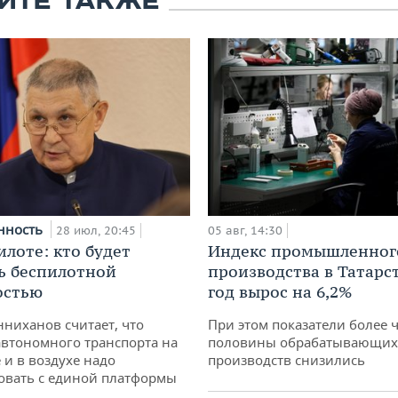
ЙТЕ ТАКЖЕ
нность
28 июл, 20:45
05 авг, 14:30
илоте: кто будет
Индекс промышленног
ь беспилотной
производства в Татарс
остью
год вырос на 6,2%
ниханов считает, что
При этом показатели более 
втономного транспорта на
половины обрабатывающих
 и в воздухе надо
производств снизились
овать с единой платформы