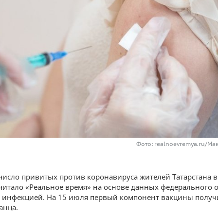
Фото: realnoevremya.ru/Ма
число привитых против коронавируса жителей Татарстана 
считало «Реальное время» на основе данных федерального 
с инфекцией. На 15 июля первый компонент вакцины получ
анца.