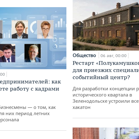
Общество
06 авг, 00:00
Рестарт «Полукамушко
для приезжих специал
:00
событийный центр?
едпринимателей: как
ете работу с кадрами
Для разработки концепции 
исторического квартала в
Зеленодольске устроили вс
бизнесмены — о том, как
хакатон
ля них период летних
ерсонала