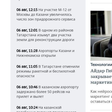
На участке М-12 от
06 авг, 12:15
Москвы до Казани увеличилось
число зон придорожного сервиса
В одном из районов
06 авг, 12:01
Татарстана изымут два участка
земли для реконструкции дороги
Аэропорты Казани и
06 авг, 11:28
Нижнекамска открыли
Технологи
В Татарстане отменили
06 авг, 11:05
Айдар Ги
режимы ракетной и беспилотной
закрывае
опасности
маркетин
В казанском аэропорту
06 авг, 10:46
Как нейрос
задержано более 50 рейсов на
маркетинг 
прилет и вылет
оставаться
На казанской
06 авг, 10:24