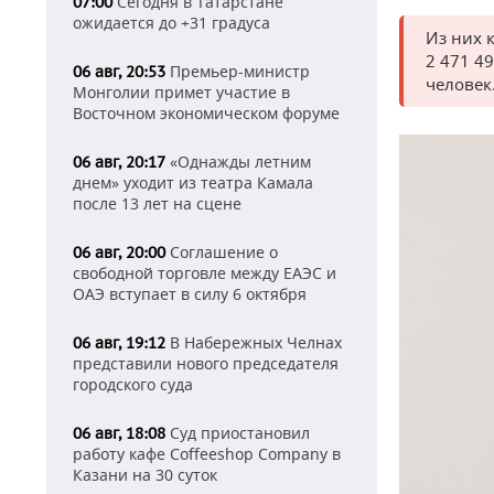
Сегодня в Татарстане
07:00
ожидается до +31 градуса
Из них 
2 471 4
Премьер-министр
06 авг, 20:53
человек
Монголии примет участие в
Восточном экономическом форуме
«Однажды летним
06 авг, 20:17
днем» уходит из театра Камала
после 13 лет на сцене
Соглашение о
06 авг, 20:00
свободной торговле между ЕАЭС и
ОАЭ вступает в силу 6 октября
В Набережных Челнах
06 авг, 19:12
представили нового председателя
городского суда
Суд приостановил
06 авг, 18:08
работу кафе Coffeeshop Company в
Казани на 30 суток