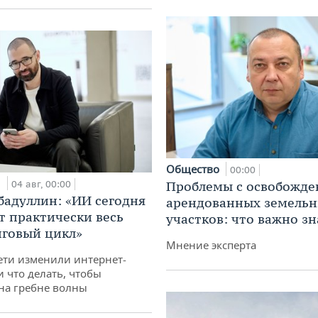
Общество
00:00
и
04 авг, 00:00
Проблемы с освобожд
бадуллин: «ИИ сегодня
арендованных земель
т практически весь
участков: что важно зн
говый цикл»
Мнение эксперта
ети изменили интернет-
и что делать, чтобы
 на гребне волны