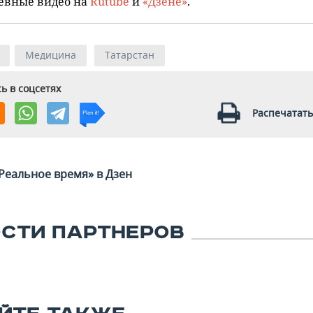
евные видео на
Rutube
и
«Дзене»
.
Медицина
Татарстан
ь в соцсетях
Распечатать
Реальное время» в Дзен
СТИ ПАРТНЕРОВ