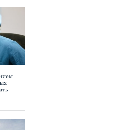
ением
ных
ать