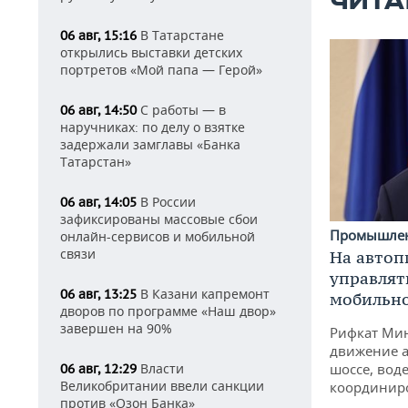
ЧИТА
В Татарстане
06 авг, 15:16
открылись выставки детских
портретов «Мой папа — Герой»
С работы — в
06 авг, 14:50
наручниках: по делу о взятке
задержали замглавы «Банка
Татарстан»
В России
06 авг, 14:05
зафиксированы массовые сбои
Промышле
онлайн-сервисов и мобильной
связи
На автоп
управлят
В Казани капремонт
06 авг, 13:25
мобильн
дворов по программе «Наш двор»
завершен на 90%
Рифкат Мин
движение а
Власти
шоссе, воде
06 авг, 12:29
Великобритании ввели санкции
координир
против «Озон Банка»