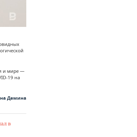
ковидных
логической
и и мире —
ID-19 на
яна Демина
ал в