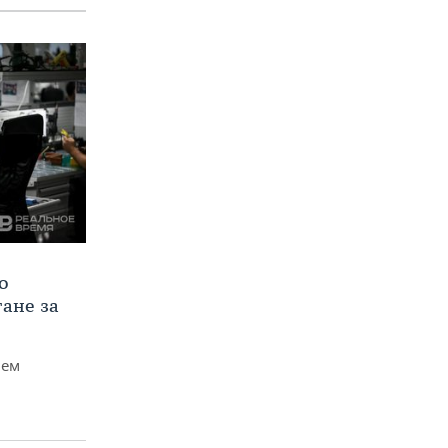
о
тане за
чем