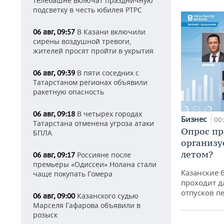
телебашне включат праздничную
подсветку в честь юбилея РТРС
В Казани включили
06 авг, 09:57
сирены воздушной тревоги,
жителей просят пройти в укрытия
В пяти соседних с
06 авг, 09:39
Татарстаном регионах объявили
ракетную опасность
В четырех городах
06 авг, 09:18
Бизнес
00
Татарстана отменена угроза атаки
Опрос пр
БПЛА
организу
летом?
Россияне после
06 авг, 09:17
премьеры «Одиссеи» Нолана стали
Казанские 
чаще покупать Гомера
проходит д
отпусков п
Казанского судью
06 авг, 09:00
Марселя Гафарова объявили в
розыск