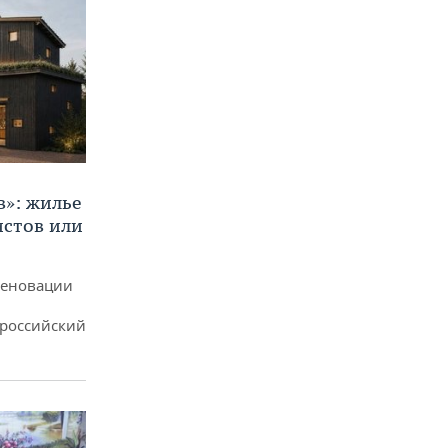
в»: жилье
истов или
реновации
ероссийский