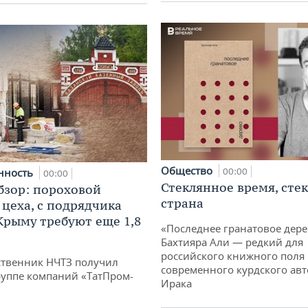
Общество
нность
00:00
00:00
Стеклянное время, сте
бзор: пороховой
страна
 цеха, с подрядчика
 Крыму требуют еще 1,8
«Последнее гранатовое дер
Бахтияра Али — редкий для
российского книжного поля
твенник НЧТЗ получил
современного курдского авт
руппе компаний «ТатПром-
Ирака