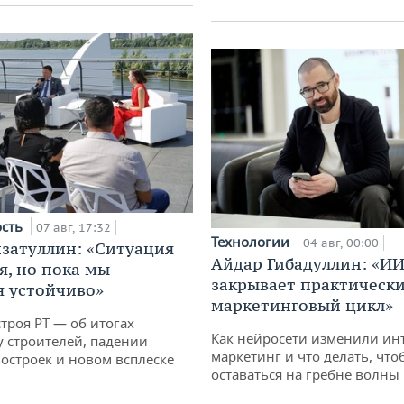
ость
07 авг, 17:32
Технологии
04 авг, 00:00
затуллин: «Ситуация
Айдар Гибадуллин: «ИИ
я, но пока мы
закрывает практически
 устойчиво»
маркетинговый цикл»
троя РТ — об итогах
Как нейросети изменили ин
у строителей, падении
маркетинг и что делать, что
остроек и новом всплеске
оставаться на гребне волны