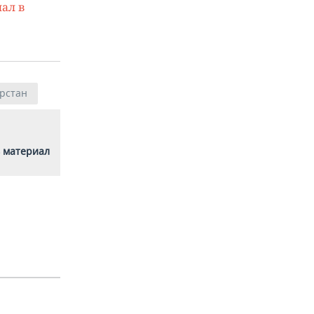
ал в
рстан
 материал