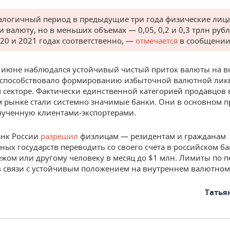
алогичный период в предыдущие три года физические лица
и валюту, но в меньших объемах — 0,05, 0,2 и 0,3 трлн рубл
020 и 2021 годах соответственно, —
отмечается
в сообщении
 июне наблюдался устойчивый чистый приток валюты на 
 способствовало формированию избыточной валютной лик
 секторе. Фактически единственной категорией продавцов
 рынке стали системно значимые банки. Они в основном 
лученную клиентами-экспортерами.
анк России
разрешил
физлицам — резидентам и гражданам
ных государств переводить со своего счета в российском ба
бежом или другому человеку в месяц до $1 млн. Лимиты по 
 связи с устойчивым положением на внутреннем валютном
Татья