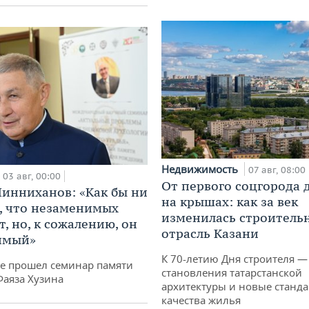
Недвижимость
07 авг, 08:00
03 авг, 00:00
От первого соцгорода 
инниханов: «Как бы ни
на крышах: как за век
, что незаменимых
изменилась строитель
, но, к сожалению, он
отрасль Казани
имый»
К 70-летию Дня строителя —
не прошел семинар памяти
становления татарстанской
Фаяза Хузина
архитектуры и новые станд
качества жилья