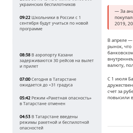
украинских беспилотников
— За ан
покупал
Школьники в России с 1
09:22
сентября будут учиться по новой
2019, 2
программе
В апреле —
рынок, что
банковском
В аэропорту Казани
08:38
внутреннем
задерживаются 30 рейсов на вылет
валюту, по
и прилет
С 1 июля Б
Сегодня в Татарстане
07:00
ожидается до +31 градуса
дружествен
счет за ру
повысили в
Режим «Ракетная опасность»
05:42
в Татарстане отменен
В Татарстане введены
04:53
режимы ракетной и беспилотной
опасностей