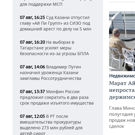
для поддержки МСП
Суд Казани отпустил
07 авг, 16:25
главу «Ай Пи Групп» из СИЗО под
домашний арест по делу на 5 млн
На выборах в
07 авг, 16:20
Татарстане усилят меры
безопасности из-за угрозы БПЛА
Владимир Путин
07 авг, 14:06
назначил уроженца Казани
Недвижим
замглавы Россотрудничества
Марат Ай
непроста
Минфин России
07 авг, 13:37
держимся
предложил сократить в два раза
срок продажи изъятого имущества
Глава Минс
полугодия 
В РТ после
07 авг, 12:05
продаж нов
вмешательства прокуратуры
сделок
выделено 273 млн рублей для
детей-сирот