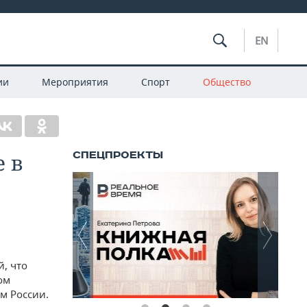
EN
ии
Мероприятия
Спорт
Общество
е в
, что
ом
м России.