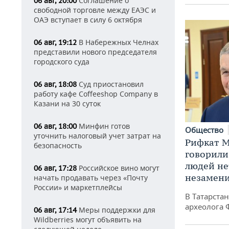
Соглашение о
06 авг, 20:00
свободной торговле между ЕАЭС и
ОАЭ вступает в силу 6 октября
В Набережных Челнах
06 авг, 19:12
представили нового председателя
городского суда
Суд приостановил
06 авг, 18:08
работу кафе Coffeeshop Company в
Казани на 30 суток
Минфин готов
06 авг, 18:00
Общество
уточнить налоговый учет затрат на
Рифкат М
безопасность
говорили
людей нет
Российское вино могут
06 авг, 17:28
незамен
начать продавать через «Почту
России» и маркетплейсы
В Татарста
археолога 
Меры поддержки для
06 авг, 17:14
Wildberries могут объявить на