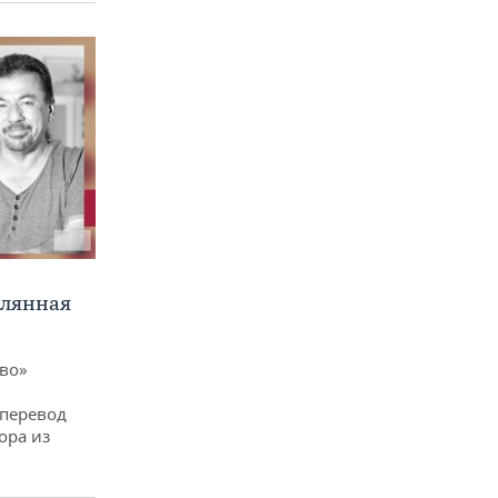
клянная
ево»
 перевод
ора из