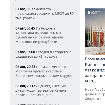
Депутаты ГД
07 авг, 09:37
предложили увеличить МРОТ до 50
тыс. рублей
Из бюджета
07 авг, 08:45
Татарстана выделят 300 млн
рублей на капремонт здания
Минэкологии республики
Сегодня в Татарстане
07 авг, 07:00
ожидается до +31 градуса
Промышле
Бизнес-о
Премьер-министр
06 авг, 20:53
узаконил
Монголии примет участие в
лагеря в
Восточном экономическом форуме
млрд
«Однажды летним
06 авг, 20:17
Новый собс
днем» уходит из театра Камала
долю и в г
после 13 лет на сцене
Холдинг»