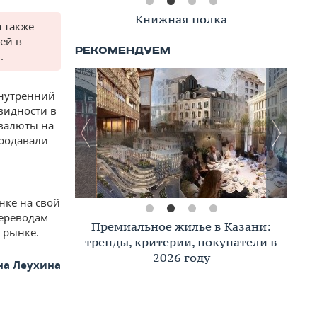
Книжная полка
 также
ей в
.
внутренний
видности в
 валюты на
продавали
нке на свой
переводам
Премиальное жилье в Казани:
 рынке.
тренды, критерии, покупатели в
2026 году
на Леухина