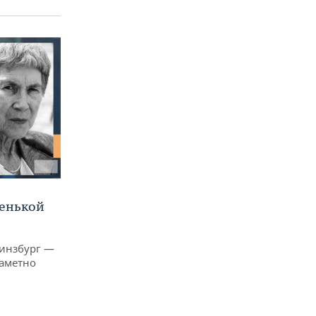
ленькой
Гинзбург —
заметно