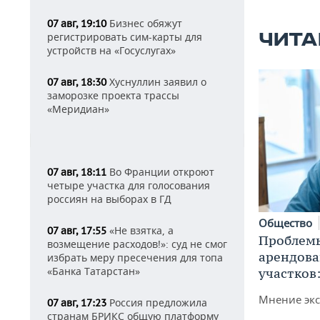
Бизнес обяжут
07 авг, 19:10
ЧИТА
регистрировать сим-карты для
устройств на «Госуслугах»
Хуснуллин заявил о
07 авг, 18:30
заморозке проекта трассы
«Меридиан»
Во Франции откроют
07 авг, 18:11
четыре участка для голосования
россиян на выборах в ГД
Общество
«Не взятка, а
07 авг, 17:55
Проблемы
возмещение расходов!»: суд не смог
арендов
избрать меру пресечения для топа
«Банка Татарстан»
участков
Мнение экс
Россия предложила
07 авг, 17:23
странам БРИКС общую платформу