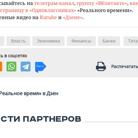
сывайтесь на
телеграм-канал
,
группу «ВКонтакте»
,
кан
страницу в «Одноклассниках»
«Реального времени».
евные видео на
Rutube
и
«Дзене»
.
Власть
Экономика
Финансы
Банки
Тата
ь в соцсетях
Распечатать
Реальное время» в Дзен
СТИ ПАРТНЕРОВ