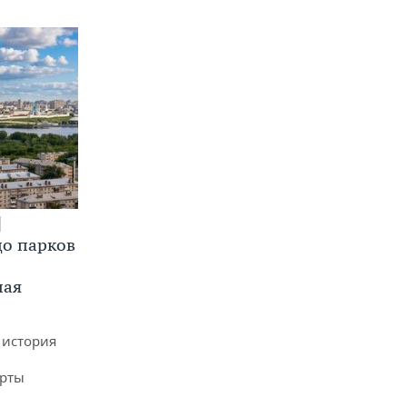
до парков
ная
 история
арты