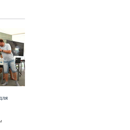
для
м