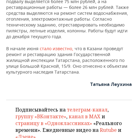
подвалу выделяется более 75 млн рублей, а на
НЕФТЕХИМИЯ
реставрационные работы — более 26 млн рублей. Также
РОЗНИЧНАЯ ТОРГОВЛЯ
НОВОСТИ ТЕХНОЛОГИЙ
МЕРОПРИЯТИЯ
средства выделяются на ремонт систем водоснабжения,
НЕФТЬ
отопления, электромонтажные работы. Согласно
техническому заданию, отреставрировать необходимо
ТРАНСПОРТ
IT
НОВОСТИ МЕРОПРИЯТИЙ
СПОРТ
ОПК
пилястры, лепные изделия, колонны. Работы будут идти
до декабря текущего года.
УСЛУГИ
МЕДИА
ВЫЕЗДНАЯ РЕДАКЦИЯ
НОВОСТИ СПОРТА
ОБЩЕСТВО
ЭНЕРГЕТИКА
В начале июня
стало известно,
что в Казани проведут
ТЕЛЕКОММУНИКАЦИИ
БИЗНЕС-БРАНЧИ
ФУТБОЛ
НОВОСТИ ОБЩЕСТВА
ФОТОГАЛЕРЕЯ
ремонт и реставрацию здания Государственной
жилищной инспекции Татарстана, расположенного по
улице Большой Красной, 15/9. Оно отнесено к объектам
ONLINE-КОНФЕРЕНЦИИ
ХОККЕЙ
ВЛАСТЬ
СЮЖЕТЫ
культурного наследия Татарстана.
ОТКРЫТАЯ ЛЕКЦИЯ
БАСКЕТБОЛ
ИНФРАСТРУКТУРА
СПРАВОЧНИК
Татьяна Леухина
ВОЛЕЙБОЛ
ИСТОРИЯ
СПИСОК ПЕРСОН
ПОЛНАЯ ВЕРСИЯ
Подписывайтесь на
телеграм-канал
,
КИБЕРСПОРТ
КУЛЬТУРА
СПИСОК КОМПАНИЙ
группу «ВКонтакте»
,
канал в MAX
и
страницу в «Одноклассниках»
«Реального
ФИГУРНОЕ КАТАНИЕ
МЕДИЦИНА
времени». Ежедневные видео на
Rutube
и
«Дзене»
.