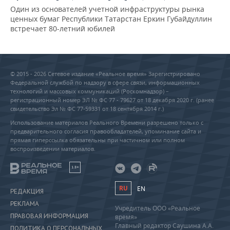
Один из основателей учетной инфраструктуры рынка
ценных бумаг Республики Татарстан Еркин Губайдуллин
встречает 80-летний юбилей
© 2015 - 2026 Сетевое издание «Реальное время» Зарегистрировано
Федеральной службой по надзору в сфере связи, информационных
технологий и массовых коммуникаций (Роскомнадзор) –
регистрационный номер ЭЛ № ФС 77 - 79627 от 18 декабря 2020 г. (ранее
свидетельство Эл № ФС 77-59331 от 18 сентября 2014 г.)
Использование материалов Реального Времени разрешено только с
предварительного согласия правообладателей, упоминание сайта и
прямая гиперссылка обязательны при частичном или полном
воспроизведении материалов.
18+
RU
EN
РЕДАКЦИЯ
РЕКЛАМА
Учредитель ООО «Реальное
ПРАВОВАЯ ИНФОРМАЦИЯ
время»
Главный редактор Саушина А.А.
ПОЛИТИКА О ПЕРСОНАЛЬНЫХ