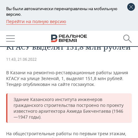
Вы были автоматически перенаправлены на мобильную
версию.
Перейти на полную версию
РЕГИОНЫ
ОБЩЕСТВО
В Казани на реставрацию здания
БАШКОРТОСТАН
НОВОСТИ
КГАСУ выделят 151,8 млн рублей
ТАТАРСТАН
АНАЛИТИКА
11:43, 21.06.2022
УДМУРТИЯ
НОВОСТИ АНАЛИТИКИ
ЭКОНОМИКА
В Казани на ремонтно-реставрационные работы здания
КГАСУ на улице Зеленой, 1, выделят 151,8 млн рублей.
ДЕКЛАРАЦИИ О ДОХОДАХ
НОВОСТИ ЭКОНОМИКИ
ПРОМЫШЛЕННОСТЬ
Тендер опубликован на сайте госзакупок.
КОРОЛИ ГОСЗАКАЗА ПФО
ФИНАНСЫ
НОВОСТИ
НЕДВИЖИМОСТЬ
ПРОМЫШЛЕННОСТИ
Здание Казанского института инженеров
гражданского строительства построено по проекту
ВУЗЫ ТАТАРСТАНА
БАНКИ
НОВОСТИ НЕДВИЖИМОСТИ
АВТО
известного архитектора Ахмеда Бикчентаева (1946
АГРОПРОМ
—1947 годы).
КОМУ ПРИНАДЛЕЖАТ
БЮДЖЕТ
НОВОСТИ АВТО
БИЗНЕС
ТОРГОВЫЕ ЦЕНТРЫ
МАШИНОСТРОЕНИЕ
ТАТАРСТАНА
На общестроительные работы по первым трем этажам,
ИНВЕСТИЦИИ
НОВОСТИ БИЗНЕСА
ТЕХНОЛОГИИ