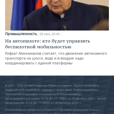
Промышленность
28 июл, 20:45
На автопилоте: кто будет управлять
беспилотной мобильностью
Рифкат Минниханов считает, что движение автономного
транспорта на шоссе, воде и в воздухе надо
координировать с единой платформы
© 2015 - 2026 Сетевое издание «Реальное время» Зарегистрировано
Федеральной службой по надзору в сфере связи, информационных
технологий и массовых коммуникаций (Роскомнадзор) –
регистрационный номер ЭЛ № ФС 77 - 79627 от 18 декабря 2020 г. (ранее
свидетельство Эл № ФС 77-59331 от 18 сентября 2014 г.)
Использование материалов Реального Времени разрешено только с
предварительного согласия правообладателей, упоминание сайта и