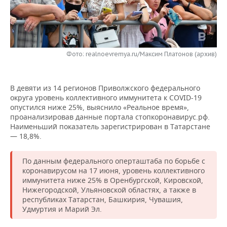
НЕФТЕХИМИЯ
РОЗНИЧНАЯ ТОРГОВЛЯ
НОВОСТИ ТЕХНОЛОГИЙ
МЕРОПРИЯТИЯ
НЕФТЬ
ТРАНСПОРТ
IT
НОВОСТИ МЕРОПРИЯТИЙ
СПОРТ
ОПК
Фото: realnoevremya.ru/Максим Платонов (архив)
УСЛУГИ
МЕДИА
ВЫЕЗДНАЯ РЕДАКЦИЯ
НОВОСТИ СПОРТА
ОБЩЕСТВО
ЭНЕРГЕТИКА
В девяти из 14 регионов Приволжского федерального
ТЕЛЕКОММУНИКАЦИИ
БИЗНЕС-БРАНЧИ
ФУТБОЛ
НОВОСТИ ОБЩЕСТВА
ФОТОГАЛЕРЕЯ
округа уровень коллективного иммунитета к COVID-19
опустился ниже 25%, выяснило «Реальное время»,
ONLINE-КОНФЕРЕНЦИИ
ХОККЕЙ
ВЛАСТЬ
СЮЖЕТЫ
проанализировав данные портала стопкоронавирус.рф.
Наименьший показатель зарегистрирован в Татарстане
ОТКРЫТАЯ ЛЕКЦИЯ
БАСКЕТБОЛ
ИНФРАСТРУКТУРА
СПРАВОЧНИК
— 18,8%.
ВОЛЕЙБОЛ
ИСТОРИЯ
СПИСОК ПЕРСОН
ПОЛНАЯ ВЕРСИЯ
По данным федерального оперташтаба по борьбе с
коронавирусом на 17 июня, уровень коллективного
иммунитета ниже 25% в Оренбургской, Кировской,
КИБЕРСПОРТ
КУЛЬТУРА
СПИСОК КОМПАНИЙ
Нижегородской, Ульяновской областях, а также в
республиках Татарстан, Башкирия, Чувашия,
ФИГУРНОЕ КАТАНИЕ
МЕДИЦИНА
Удмуртия и Марий Эл.