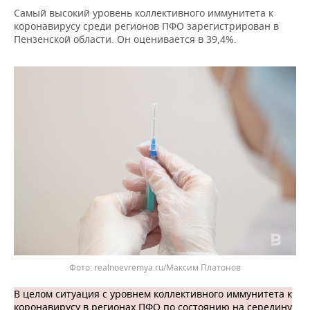
ВОДНЫЕ ВИДЫ СПОРТА
ОБРАЗОВАНИЕ
Самый высокий уровень коллективного иммунитета к
коронавирусу среди регионов ПФО зарегистрирован в
ХОККЕЙ С МЯЧОМ
ПРОИСШЕСТВИЯ
Пензенской области. Он оценивается в 39,4%.
realnoevremya.ru/Максим Платонов
В целом ситуация с уровнем коллективного иммунитета к
коронавирусу в регионах ПФО по состоянию на середину