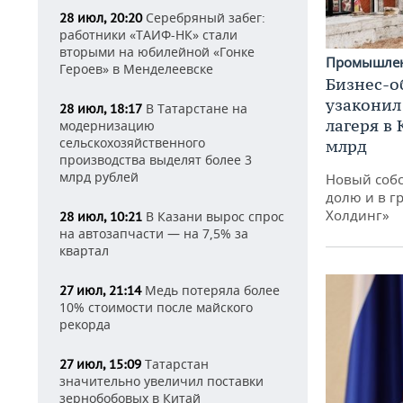
Серебряный забег:
28 июл, 20:20
работники «ТАИФ-НК» стали
вторыми на юбилейной «Гонке
Промышле
Героев» в Менделеевске
Бизнес-о
узаконил
В Татарстане на
28 июл, 18:17
лагеря в
модернизацию
сельскохозяйственного
млрд
производства выделят более 3
млрд рублей
Новый собс
долю и в г
Холдинг»
В Казани вырос спрос
28 июл, 10:21
на автозапчасти — на 7,5% за
квартал
Медь потеряла более
27 июл, 21:14
10% стоимости после майского
рекорда
Татарстан
27 июл, 15:09
значительно увеличил поставки
зернобобовых в Китай