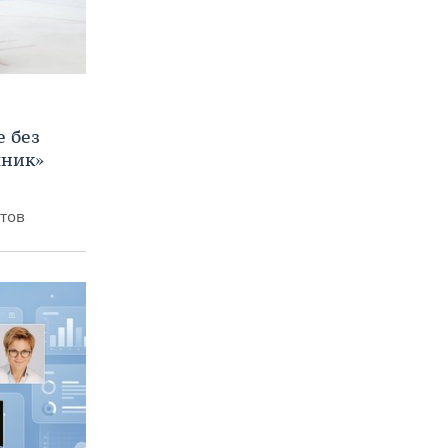
е без
яник»
итов