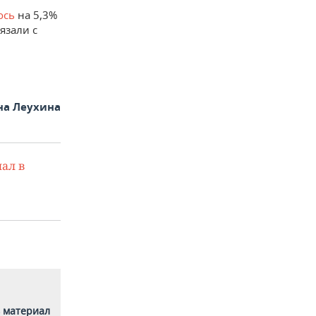
ось
на 5,3%
язали с
на Леухина
ал в
 материал