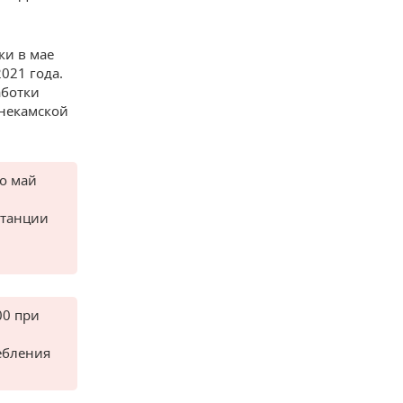
ки в мае
2021 года.
аботки
некамской
по май
станции
00 при
ебления