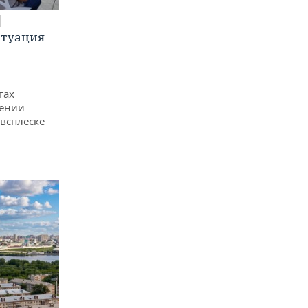
итуация
гах
дении
всплеске