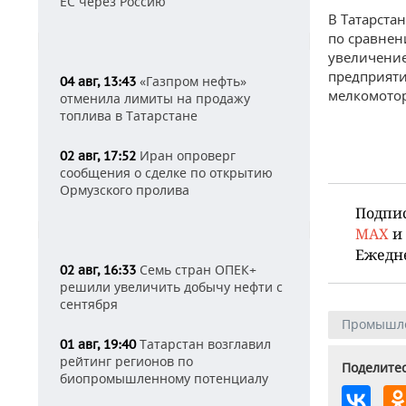
ЕС через Россию
В Татарста
по сравнени
увеличение
предприяти
«Газпром нефть»
04 авг, 13:43
мелкомотор
отменила лимиты на продажу
топлива в Татарстане
Иран опроверг
02 авг, 17:52
сообщения о сделке по открытию
Ормузского пролива
Подпи
MAX
и
Ежедн
Семь стран ОПЕК+
02 авг, 16:33
решили увеличить добычу нефти с
сентября
Промышл
Татарстан возглавил
01 авг, 19:40
рейтинг регионов по
Поделитес
биопромышленному потенциалу