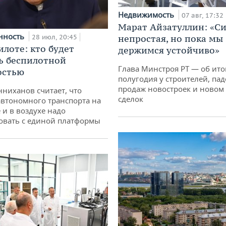
Недвижимость
07 авг, 17:32
Марат Айзатуллин: «С
нность
28 июл, 20:45
непростая, но пока мы
илоте: кто будет
держимся устойчиво»
ь беспилотной
Глава Минстроя РТ — об ито
остью
полугодия у строителей, па
продаж новостроек и новом 
ниханов считает, что
сделок
втономного транспорта на
 и в воздухе надо
овать с единой платформы