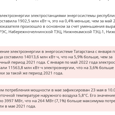
электроэнергии электростанциями энергосистемы республи
оставила 1902,5 млн кВт·ч, это на 0,4% меньше, чем за май 
оказателя произошло в основном за счет уменьшения выр
РЭС, Набережночелнинской ТЭЦ, Нижнекамской ТЭЦ-1, Ниж
ение электроэнергии в энергосистеме Татарстана с января 
а составило 14013,6 млн кВт·ч, что на 5,9% больше, чем за
чный период 2021 года. С января по май 2022 года электро
али 11563,8 млн кВт·ч электроэнергии, что на 3,6% больше
ки за такой же период 2021 года.
м потребления мощности в мае зафиксирован 23 мая в 10.
уточной температуре наружного воздуха 5,8°С. Его значение
ло 3997 МВт, что на 264 МВт (7,1%) больше максимума потр
и в мае 2021 года.