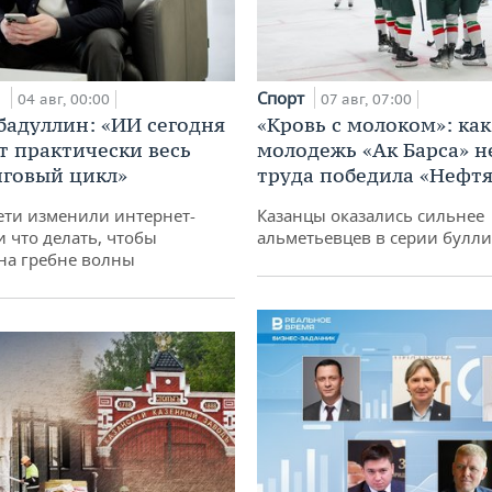
и
Спорт
04 авг, 00:00
07 авг, 07:00
бадуллин: «ИИ сегодня
«Кровь с молоком»: как
т практически весь
молодежь «Ак Барса» н
говый цикл»
труда победила «Нефт
ети изменили интернет-
Казанцы оказались сильнее
и что делать, чтобы
альметьевцев в серии булл
 на гребне волны