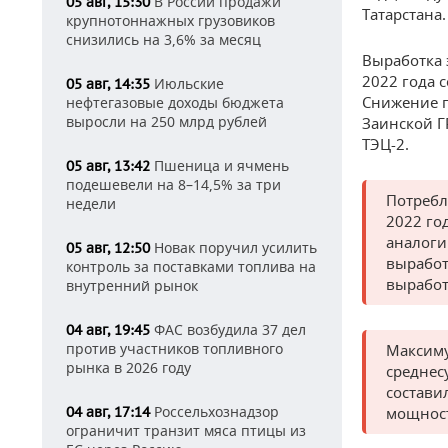
В России продажи
05 авг, 15:30
Татарстана.
крупнотоннажных грузовиков
снизились на 3,6% за месяц
Выработка 
2022 года с
Июльские
05 авг, 14:35
Снижение п
нефтегазовые доходы бюджета
выросли на 250 млрд рублей
Заинской Г
ТЭЦ-2.
Пшеница и ячмень
05 авг, 13:42
подешевели на 8–14,5% за три
Потребл
недели
2022 год
аналоги
Новак поручил усилить
05 авг, 12:50
выработ
контроль за поставками топлива на
выработ
внутренний рынок
ФАС возбудила 37 дел
04 авг, 19:45
против участников топливного
Максиму
рынка в 2026 году
среднес
состави
Россельхознадзор
04 авг, 17:14
мощност
ограничит транзит мяса птицы из