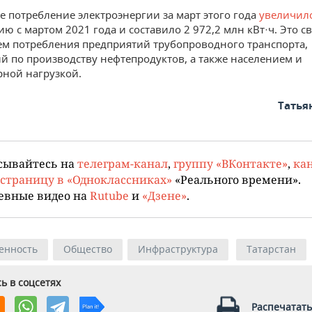
не потребление электроэнергии за март этого года
увеличил
ю с мартом 2021 года и составило 2 972,2 млн кВт·ч. Это св
м потребления предприятий трубопроводного транспорта,
й по производству нефтепродуктов, а также населением и
ной нагрузкой.
Татья
сывайтесь на
телеграм-канал
,
группу «ВКонтакте»
,
кан
страницу в «Одноклассниках»
«Реального времени».
евные видео на
Rutube
и
«Дзене»
.
енность
Общество
Инфраструктура
Татарстан
ь в соцсетях
Распечатать