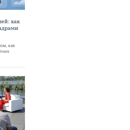
ей: как
кадрами
ом, как
тних