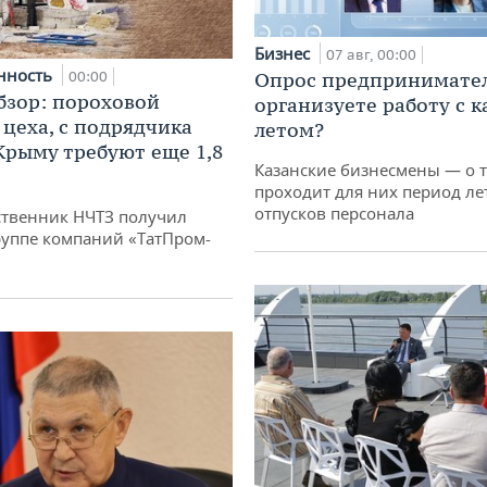
Бизнес
07 авг, 00:00
нность
00:00
Опрос предпринимател
бзор: пороховой
организуете работу с 
 цеха, с подрядчика
летом?
 Крыму требуют еще 1,8
Казанские бизнесмены — о т
проходит для них период ле
отпусков персонала
твенник НЧТЗ получил
руппе компаний «ТатПром-