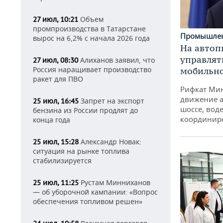
Объем
27 июл, 10:21
промпроизводства в Татарстане
Промышле
вырос на 6,2% с начала 2026 года
На автоп
управлят
Алиханов заявил, что
27 июл, 08:30
Россия наращивает производство
мобильн
ракет для ПВО
Рифкат Мин
движение а
Запрет на экспорт
25 июл, 16:45
шоссе, воде
бензина из России продлят до
координир
конца года
Александр Новак:
25 июл, 15:28
ситуация на рынке топлива
стабилизируется
Рустам Минниханов
25 июл, 11:25
— об уборочной кампании: «Вопрос
обеспечения топливом решен»