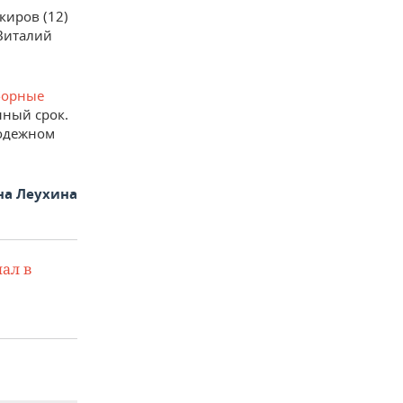
киров (12)
 Виталий
борные
ный срок.
лодежном
на Леухина
ал в