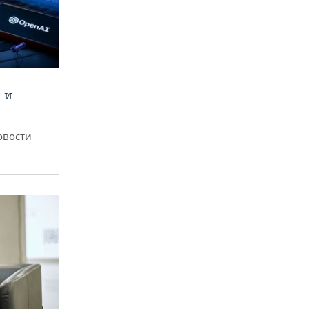
 и
овости