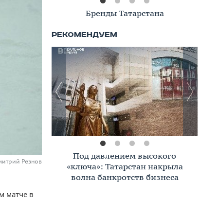
Книжная полка
Премиальное жилье в Казани:
Дмитрий Резнов
тренды, критерии, покупатели в
2026 году
м матче в