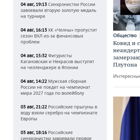
Синхронистки России
04 авг, 19:13
завоевали вторую золотую медаль
на турнире
ХК «Челны» пропустит
04 авг, 16:13
Общество
сезон ВХЛ из-за финансовых
проблем
Ковид и 
неандерт
Фигуристы
04 авг, 15:32
замерза
Кагановская и Некрасов выступят
Плутона
на челленджере в Японии
Интересные
Мужская сборная
04 авг, 14:22
России не поедет на чемпионат
мира 2027 года по волейболу
Российские прыгуны в
03 авг, 21:22
воду взяли серебро на чемпионате
Европы
Российские
03 авг, 18:16
синхронистки завоевали первое