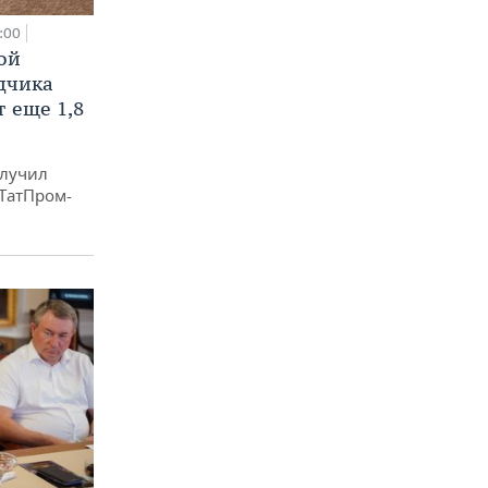
:00
ой
ядчика
 еще 1,8
олучил
«ТатПром-