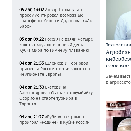
Анвар Гатиятулин
05 авг, 13:02
прокомментировал возможные
трансферы Кейна и Дадонова в «Ак
Барс»
Россияне взяли четыре
05 авг, 09:22
золотых медали в первый день
Технологи
Кубка мира по зимнему плаванию
Агробизн
кибербез
Шлейхер и Терновой
04 авг, 21:53
сельское
принесли России третье золото на
чемпионате Европы
Зачем выст
в агросекто
Екатерина
04 авг, 21:30
Александрова обыграла колумбийку
Осорио на старте турнира в
Торонто
«Рубин» разгромно
04 авг, 21:27
проиграл «Родине» в Кубке России