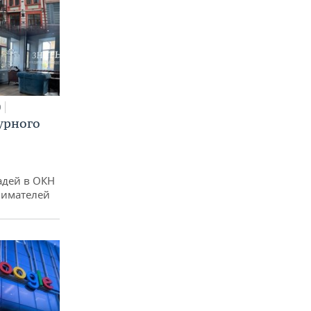
0
урного
адей в ОКН
нимателей