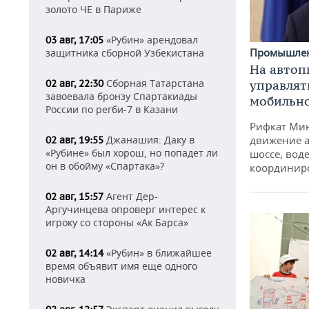
золото ЧЕ в Париже
«Рубин» арендовал
03 авг, 17:05
Промышле
защитника сборной Узбекистана
На автоп
Сборная Татарстана
управлят
02 авг, 22:30
завоевала бронзу Спартакиады
мобильн
России по регби-7 в Казани
Рифкат Мин
движение а
Джанашия: Даку в
02 авг, 19:55
«Рубине» был хорош, но попадет ли
шоссе, воде
он в обойму «Спартака»?
координир
Агент Дер-
02 авг, 15:57
Аргучинцева опроверг интерес к
игроку со стороны «Ак Барса»
«Рубин» в ближайшее
02 авг, 14:14
время объявит имя еще одного
новичка