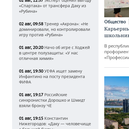
Эксперт оценил выгоду
02 авг, 12:57
«Спартака» от трансфера Даку из
«Рубина»
Общество
Тренер «Акрона»: «Не
02 авг, 09:58
Карьерны
доминировали, но контролировали
игру против «Рубина»
школьни
В республи
Начо об игре с Ходжей
01 авг, 20:20
профориен
в центре полузащиты: «У нас
«Професси
отличная химия»
УЕФА ищет замену
01 авг, 19:30
Инфантино на посту президента
ФИФА
Российские
01 авг, 19:17
синхронистки Дорошко и Шмидт
взяли бронзу ЧЕ
Константин
01 авг, 19:15
Нижегородов: «Даку — человечище