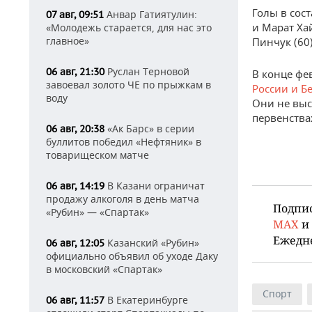
Голы в сос
Анвар Гатиятулин:
07 авг, 09:51
и Марат Ха
«Молодежь старается, для нас это
главное»
Пинчук (60)
Руслан Терновой
06 авг, 21:30
В конце фе
завоевал золото ЧЕ по прыжкам в
России и Б
воду
Они не выс
первенства
«Ак Барс» в серии
06 авг, 20:38
буллитов победил «Нефтяник» в
товарищеском матче
В Казани ограничат
06 авг, 14:19
продажу алкоголя в день матча
Подпи
«Рубин» — «Спартак»
MAX
и
Ежедн
Казанский «Рубин»
06 авг, 12:05
официально объявил об уходе Даку
в московский «Спартак»
Спорт
В Екатеринбурге
06 авг, 11:57