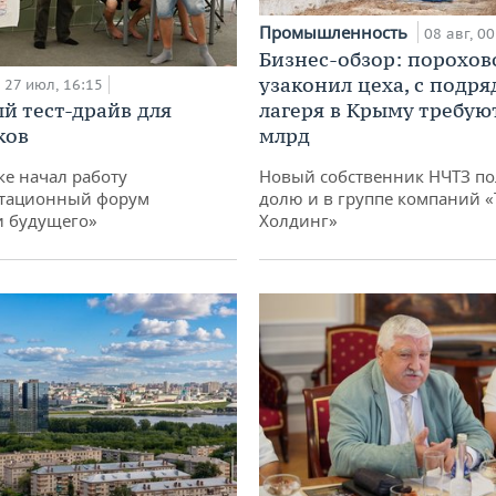
Промышленность
08 авг, 00
Бизнес-обзор: порохов
узаконил цеха, с подр
27 июл, 16:15
й тест-драйв для
лагеря в Крыму требуют
ков
млрд
ке начал работу
Новый собственник НЧТЗ п
тационный форум
долю и в группе компаний 
и будущего»
Холдинг»