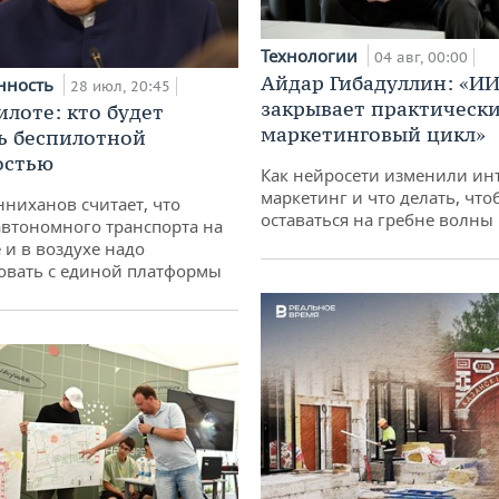
Технологии
04 авг, 00:00
Айдар Гибадуллин: «ИИ
нность
28 июл, 20:45
закрывает практически
илоте: кто будет
маркетинговый цикл»
ь беспилотной
остью
Как нейросети изменили ин
маркетинг и что делать, что
ниханов считает, что
оставаться на гребне волны
втономного транспорта на
 и в воздухе надо
овать с единой платформы