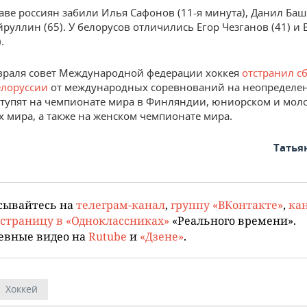
таве россиян забили Илья Сафонов (11-я минута), Данил Баш
йруллин (65). У белорусов отличились Егор Чезганов (41) и
.
враля совет Международной федерации хоккея
отстранил с
елоруссии
от международных соревнований на неопределен
тупят на чемпионате мира в Финляндии, юниорском и мо
х мира, а также на женском чемпионате мира.
Татья
сывайтесь на
телеграм-канал
,
группу «ВКонтакте»
,
кан
страницу в «Одноклассниках»
«Реального времени».
евные видео на
Rutube
и
«Дзене»
.
Хоккей