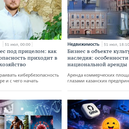
и
Недвижимость
31 июл, 00:00
31 июл, 18:1
ес под прицелом: как
Бизнес в объекте культ
опасность приходит в
наследия: особенности
 хозяйство
национальной аренды
раивать кибербезопасность
Аренда коммерческих площ
ре и с чего начать
глазами казанских предпри