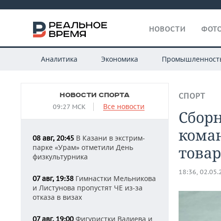
НОВОСТИ
ФОТО
Аналитика
Экономика
Промышленност
НОВОСТИ СПОРТА
СПОРТ
Все новости
09:27 МСК
Сборн
коман
В Казани в экстрим-
08 авг, 20:45
парке «Урам» отметили День
това
физкультурника
18:36, 02.05
Гимнастки Мельникова
07 авг, 19:38
и Листунова пропустят ЧЕ из-за
отказа в визах
Фигуристки Валиева и
07 авг, 19:00