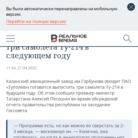
Вы были автоматически перенаправлены на мобильную
версию.
Перейти на полную версию
РЕГИОНЫ
ПРОМЫШЛЕННОСТЬ
Казанский авиазавод построит
БАШКОРТОСТАН
НОВОСТИ
три самолета Ту-214 в
ТАТАРСТАН
АНАЛИТИКА
следующем году
УДМУРТИЯ
НОВОСТИ АНАЛИТИКИ
ЭКОНОМИКА
11:54, 21.04.2022
ДЕКЛАРАЦИИ О ДОХОДАХ
НОВОСТИ ЭКОНОМИКИ
ПРОМЫШЛЕННОСТЬ
Казанский авиационный завод им Горбунова (входит ПАО
«Туполев») готовится выпустить три самолета Ту-214 в
КОРОЛИ ГОСЗАКАЗА ПФО
ФИНАНСЫ
НОВОСТИ
НЕДВИЖИМОСТЬ
будущем году. Об этом сообщил премьер-министр
ПРОМЫШЛЕННОСТИ
Татарстана Алексей Песошин во время обсуждений
отчета правительства республики на заседании
ВУЗЫ ТАТАРСТАНА
БАНКИ
НОВОСТИ НЕДВИЖИМОСТИ
АВТО
Госсовета.
АГРОПРОМ
КОМУ ПРИНАДЛЕЖАТ
БЮДЖЕТ
НОВОСТИ АВТО
БИЗНЕС
ТОРГОВЫЕ ЦЕНТРЫ
МАШИНОСТРОЕНИЕ
— Программа есть, но как можно ее сверстать за 2-
ТАТАРСТАНА
3 месяца, — воскликнул он. — Конечно, она
ИНВЕСТИЦИИ
НОВОСТИ БИЗНЕСА
ТЕХНОЛОГИИ
готовилась, но когда в индикаторах программы нет