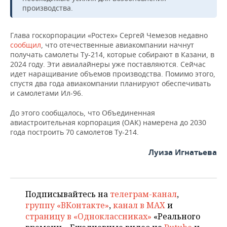
ВОДНЫЕ ВИДЫ СПОРТА
ОБРАЗОВАНИЕ
производства.
ХОККЕЙ С МЯЧОМ
ПРОИСШЕСТВИЯ
Глава госкорпорации «Ростех» Сергей Чемезов недавно
сообщил
, что отечественные авиакомпании начнут
получать самолеты Ту-214, которые собирают в Казани, в
2024 году. Эти авиалайнеры уже поставляются. Сейчас
идет наращивание объемов производства. Помимо этого,
спустя два года авиакомпании планируют обеспечивать
и самолетами Ил-96.
До этого сообщалось, что Объединенная
авиастроительная корпорация (ОАК) намерена до 2030
года построить 70 самолетов Ту-214.
Луиза Игнатьева
Подписывайтесь на
телеграм-канал
,
группу «ВКонтакте»
,
канал в MAX
и
страницу в «Одноклассниках»
«Реального