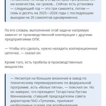
НЕФТЕХИМИЯ
ни количества, ни сроков… Сейчас есть установка
— следующий год — это три самолета, потом —
РОЗНИЧНАЯ ТОРГОВЛЯ
НОВОСТИ ТЕХНОЛОГИЙ
МЕРОПРИЯТИЯ
НЕФТЬ
семь и десять на 2025—2026 годы с последующим
выходом на 20 самолетов одновременно.
ТРАНСПОРТ
IT
НОВОСТИ МЕРОПРИЯТИЙ
СПОРТ
ОПК
По его словам, выполнение этой задачи напрямую
УСЛУГИ
МЕДИА
ВЫЕЗДНАЯ РЕДАКЦИЯ
НОВОСТИ СПОРТА
ОБЩЕСТВО
ЭНЕРГЕТИКА
зависит от производственной кооперации с другими
предприятиями ОПК.
ТЕЛЕКОММУНИКАЦИИ
БИЗНЕС-БРАНЧИ
ФУТБОЛ
НОВОСТИ ОБЩЕСТВА
ФОТОГАЛЕРЕЯ
— Чтобы это сделать, нужно наладить кооперационные
ONLINE-КОНФЕРЕНЦИИ
ХОККЕЙ
ВЛАСТЬ
СЮЖЕТЫ
цепочки, — сказал он.
Кроме того, есть пробелы в производственных
ОТКРЫТАЯ ЛЕКЦИЯ
БАСКЕТБОЛ
ИНФРАСТРУКТУРА
СПРАВОЧНИК
мощностях.
ВОЛЕЙБОЛ
ИСТОРИЯ
СПИСОК ПЕРСОН
ПОЛНАЯ ВЕРСИЯ
— Несмотря на большие вложения в завод по
техническому перевооружению по федеральной
КИБЕРСПОРТ
КУЛЬТУРА
СПИСОК КОМПАНИЙ
программе, есть «белые пятна», — пояснил он. Но
он заверил, что президент Татарстана Рустам
ФИГУРНОЕ КАТАНИЕ
МЕДИЦИНА
Минниханов, ставший председателем совета
директоров ПАО «Туполев», приложит
необходимые усилия для возобновления