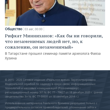
Общество
03 авг, 00:00
Рифкат Минниханов: «Как бы ни говорили,
что незаменимых людей нет, но, к
сожалению, он незаменимый»
В Татарстане прошел семинар памяти археолога Фаяза
Хузина
© 2015 - 2026 Сетевое издание «Реальное время» Зарегистрировано
Федеральной службой по надзору в сфере связи, информационных
технологий и массовых коммуникаций (Роскомнадзор) –
регистрационный номер ЭЛ № ФС 77 - 79627 от 18 декабря 2020 г. (ранее
свидетельство Эл № ФС 77-59331 от 18 сентября 2014 г.)
Использование материалов Реального Времени разрешено только с
предварительного согласия правообладателей, упоминание сайта и