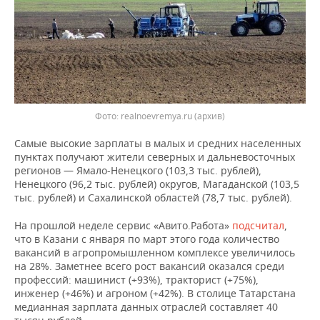
ВОДНЫЕ ВИДЫ СПОРТА
ОБРАЗОВАНИЕ
ХОККЕЙ С МЯЧОМ
ПРОИСШЕСТВИЯ
Фото: realnoevremya.ru (архив)
Самые высокие зарплаты в малых и средних населенных
пунктах получают жители северных и дальневосточных
регионов — Ямало-Ненецкого (103,3 тыс. рублей),
Ненецкого (96,2 тыс. рублей) округов, Магаданской (103,5
тыс. рублей) и Сахалинской областей (78,7 тыс. рублей).
На прошлой неделе сервис «Авито.Работа»
подсчитал
,
что в Казани с января по март этого года количество
вакансий в агропромышленном комплексе увеличилось
на 28%. Заметнее всего рост вакансий оказался среди
профессий: машинист (+93%), тракторист (+75%),
инженер (+46%) и агроном (+42%). В столице Татарстана
медианная зарплата данных отраслей составляет 40