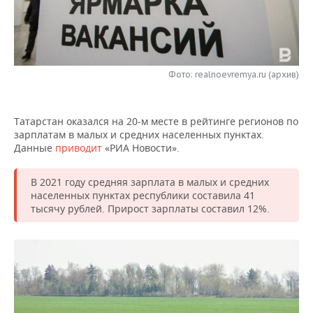
НЕФТЕХИМИЯ
РОЗНИЧНАЯ ТОРГОВЛЯ
НОВОСТИ ТЕХНОЛОГИЙ
МЕРОПРИЯТИЯ
НЕФТЬ
ТРАНСПОРТ
IT
НОВОСТИ МЕРОПРИЯТИЙ
СПОРТ
ОПК
Фото: realnoevremya.ru (архив)
УСЛУГИ
МЕДИА
ВЫЕЗДНАЯ РЕДАКЦИЯ
НОВОСТИ СПОРТА
ОБЩЕСТВО
ЭНЕРГЕТИКА
Татарстан оказался на 20-м месте в рейтинге регионов по
ТЕЛЕКОММУНИКАЦИИ
БИЗНЕС-БРАНЧИ
ФУТБОЛ
НОВОСТИ ОБЩЕСТВА
ФОТОГАЛЕРЕЯ
зарплатам в малых и средних населенных пунктах.
Данные
приводит
«РИА Новости».
ONLINE-КОНФЕРЕНЦИИ
ХОККЕЙ
ВЛАСТЬ
СЮЖЕТЫ
В 2021 году средняя зарплата в малых и средних
ОТКРЫТАЯ ЛЕКЦИЯ
БАСКЕТБОЛ
ИНФРАСТРУКТУРА
СПРАВОЧНИК
населенных пунктах республики составила 41
тысячу рублей. Прирост зарплаты составил 12%.
ВОЛЕЙБОЛ
ИСТОРИЯ
СПИСОК ПЕРСОН
ПОЛНАЯ ВЕРСИЯ
КИБЕРСПОРТ
КУЛЬТУРА
СПИСОК КОМПАНИЙ
ФИГУРНОЕ КАТАНИЕ
МЕДИЦИНА