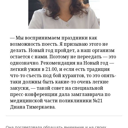
ВОДНЫЕ ВИДЫ СПОРТА
ОБРАЗОВАНИЕ
ХОККЕЙ С МЯЧОМ
ПРОИСШЕСТВИЯ
— Мы воспринимаем праздники как
возможность поесть. Я призываю этого не
делать. Новый год пройдет, а наш организм
остается с нами. Поэтому не переедать — это
однозначно. Рекомендация на Новый год —
легкий ужин в 21.00, и если есть традиция
что-то съесть под бой курантов, то это опять-
таки должны быть какие-то очень легкие
закуски, — такой совет на специальной
пресс-конференции дала замглавврача по
медицинской части поликлиники №21
Диана Тимеркаева.
Она посоветовала обращать внимание и на своих