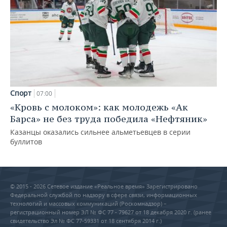
Спорт
07:00
«Кровь с молоком»: как молодежь «Ак
Барса» не без труда победила «Нефтяник»
Казанцы оказались сильнее альметьевцев в серии
буллитов
© 2015 - 2026 Сетевое издание «Реальное время» Зарегистрировано
Федеральной службой по надзору в сфере связи, информационных
технологий и массовых коммуникаций (Роскомнадзор) –
регистрационный номер ЭЛ № ФС 77 - 79627 от 18 декабря 2020 г. (ранее
свидетельство Эл № ФС 77-59331 от 18 сентября 2014 г.)