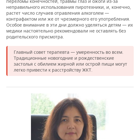
переломы конечностей, травмы глаз и ожоги из-за
НЕФТЕХИМИЯ
неправильного использования пиротехники, и, конечно,
РОЗНИЧНАЯ ТОРГОВЛЯ
НОВОСТИ ТЕХНОЛОГИЙ
МЕРОПРИЯТИЯ
растет число случаев отравления алкоголем —
НЕФТЬ
контрафактом или же от чрезмерного его употребления.
Особое внимание в эти дни должно уделяться детям — их
ТРАНСПОРТ
IT
НОВОСТИ МЕРОПРИЯТИЙ
СПОРТ
ОПК
медики настоятельно рекомендовали не оставлять без
родительского присмотра.
УСЛУГИ
МЕДИА
ВЫЕЗДНАЯ РЕДАКЦИЯ
НОВОСТИ СПОРТА
ОБЩЕСТВО
ЭНЕРГЕТИКА
Главный совет терапевта — умеренность во всем.
ТЕЛЕКОММУНИКАЦИИ
БИЗНЕС-БРАНЧИ
ФУТБОЛ
НОВОСТИ ОБЩЕСТВА
ФОТОГАЛЕРЕЯ
Традиционные новогодние и рождественские
застолья с обилием жирной или острой пищи могут
ONLINE-КОНФЕРЕНЦИИ
ХОККЕЙ
ВЛАСТЬ
СЮЖЕТЫ
легко привести к расстройству ЖКТ.
ОТКРЫТАЯ ЛЕКЦИЯ
БАСКЕТБОЛ
ИНФРАСТРУКТУРА
СПРАВОЧНИК
ВОЛЕЙБОЛ
ИСТОРИЯ
СПИСОК ПЕРСОН
ПОЛНАЯ ВЕРСИЯ
КИБЕРСПОРТ
КУЛЬТУРА
СПИСОК КОМПАНИЙ
ФИГУРНОЕ КАТАНИЕ
МЕДИЦИНА