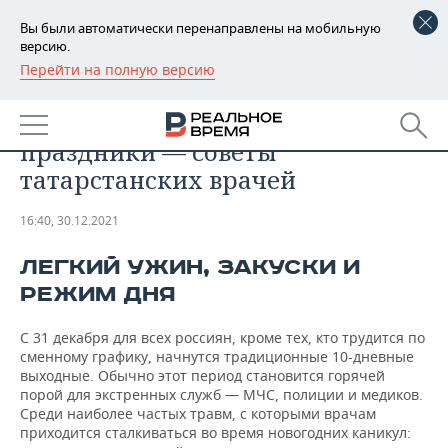
Вы были автоматически перенаправлены на мобильную
версию.
Перейти на полную версию
РЕГИОНЫ
ОБЩЕСТВО
Как пережить новогодние
БАШКОРТОСТАН
НОВОСТИ
праздники — советы
ТАТАРСТАН
АНАЛИТИКА
татарстанских врачей
УДМУРТИЯ
НОВОСТИ АНАЛИТИКИ
ЭКОНОМИКА
16:40, 30.12.2021
ДЕКЛАРАЦИИ О ДОХОДАХ
НОВОСТИ ЭКОНОМИКИ
ПРОМЫШЛЕННОСТЬ
ЛЕГКИЙ УЖИН, ЗАКУСКИ И
РЕЖИМ ДНЯ
КОРОЛИ ГОСЗАКАЗА ПФО
ФИНАНСЫ
НОВОСТИ
НЕДВИЖИМОСТЬ
ПРОМЫШЛЕННОСТИ
С 31 декабря для всех россиян, кроме тех, кто трудится по
ВУЗЫ ТАТАРСТАНА
БАНКИ
НОВОСТИ НЕДВИЖИМОСТИ
АВТО
сменному графику, начнутся традиционные 10-дневные
АГРОПРОМ
выходные. Обычно этот период становится горячей
КОМУ ПРИНАДЛЕЖАТ
БЮДЖЕТ
НОВОСТИ АВТО
БИЗНЕС
порой для экстренных служб — МЧС, полиции и медиков.
ТОРГОВЫЕ ЦЕНТРЫ
МАШИНОСТРОЕНИЕ
Среди наиболее частых травм, с которыми врачам
ТАТАРСТАНА
приходится сталкиваться во время новогодних каникул:
ИНВЕСТИЦИИ
НОВОСТИ БИЗНЕСА
ТЕХНОЛОГИИ