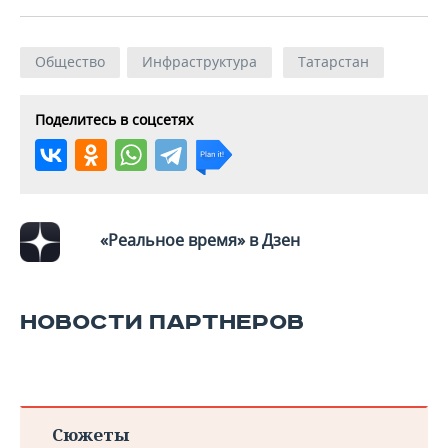
ВОДНЫЕ ВИДЫ СПОРТА
ОБРАЗОВАНИЕ
ХОККЕЙ С МЯЧОМ
ПРОИСШЕСТВИЯ
Общество
Инфраструктура
Татарстан
Поделитесь в соцсетях
«Реальное время» в Дзен
НОВОСТИ ПАРТНЕРОВ
Сюжеты