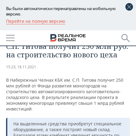
Вы были автоматически перенаправлены на мобильную
версию.
Перейти на полную версию
РЕГИОНЫ
ОБЩЕСТВО
Набережночелнинский КБК им.
БАШКОРТОСТАН
НОВОСТИ
С.П. Титова получит 250 млн руб.
ТАТАРСТАН
АНАЛИТИКА
на строительство нового цеха
УДМУРТИЯ
НОВОСТИ АНАЛИТИКИ
ЭКОНОМИКА
15:23, 18.11.2021
ДЕКЛАРАЦИИ О ДОХОДАХ
НОВОСТИ ЭКОНОМИКИ
ПРОМЫШЛЕННОСТЬ
В Набережных Челнах КБК им. С.П. Титова получит 250
млн рублей от Фонда развития моногородов на
КОРОЛИ ГОСЗАКАЗА ПФО
ФИНАНСЫ
НОВОСТИ
НЕДВИЖИМОСТЬ
строительство автоматизированного заготовительно-
ПРОМЫШЛЕННОСТИ
складского цеха. В результате реализации проекта в
экономику моногорода привлекут свыше 1 млрд рублей
ВУЗЫ ТАТАРСТАНА
БАНКИ
НОВОСТИ НЕДВИЖИМОСТИ
АВТО
инвестиций.
АГРОПРОМ
КОМУ ПРИНАДЛЕЖАТ
БЮДЖЕТ
НОВОСТИ АВТО
БИЗНЕС
ТОРГОВЫЕ ЦЕНТРЫ
МАШИНОСТРОЕНИЕ
На выделенные средства приобретут специальное
ТАТАРСТАНА
оборудование, а также построят новый склад.
ИНВЕСТИЦИИ
НОВОСТИ БИЗНЕСА
ТЕХНОЛОГИИ
Благодаря этому комбинат увеличит мощность по