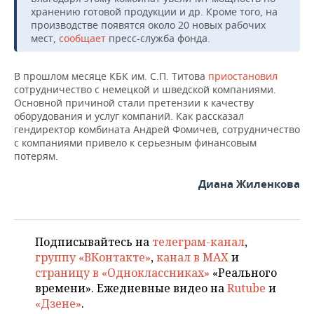
НЕФТЕХИМИЯ
хранению готовой продукции и др. Кроме того, на
производстве появятся около 20 новых рабочих
РОЗНИЧНАЯ ТОРГОВЛЯ
НОВОСТИ ТЕХНОЛОГИЙ
МЕРОПРИЯТИЯ
НЕФТЬ
мест,
сообщает
пресс-служба фонда.
ТРАНСПОРТ
IT
НОВОСТИ МЕРОПРИЯТИЙ
СПОРТ
ОПК
В прошлом месяце КБК им. С.П. Титова
приостановил
сотрудничество с немецкой и шведской компаниями.
УСЛУГИ
МЕДИА
ВЫЕЗДНАЯ РЕДАКЦИЯ
НОВОСТИ СПОРТА
ОБЩЕСТВО
ЭНЕРГЕТИКА
Основной причиной стали претензии к качеству
оборудования и услуг компаний. Как рассказал
ТЕЛЕКОММУНИКАЦИИ
БИЗНЕС-БРАНЧИ
ФУТБОЛ
НОВОСТИ ОБЩЕСТВА
ФОТОГАЛЕРЕЯ
гендиректор комбината Андрей Фомичев, сотрудничество
с компаниями привело к серьезным финансовым
ONLINE-КОНФЕРЕНЦИИ
ХОККЕЙ
ВЛАСТЬ
СЮЖЕТЫ
потерям.
Диана Жиленкова
ОТКРЫТАЯ ЛЕКЦИЯ
БАСКЕТБОЛ
ИНФРАСТРУКТУРА
СПРАВОЧНИК
ВОЛЕЙБОЛ
ИСТОРИЯ
СПИСОК ПЕРСОН
ПОЛНАЯ ВЕРСИЯ
Подписывайтесь на
телеграм-канал
,
КИБЕРСПОРТ
КУЛЬТУРА
СПИСОК КОМПАНИЙ
группу «ВКонтакте»
,
канал в MAX
и
страницу в «Одноклассниках»
«Реального
ФИГУРНОЕ КАТАНИЕ
МЕДИЦИНА
времени». Ежедневные видео на
Rutube
и
«Дзене»
.