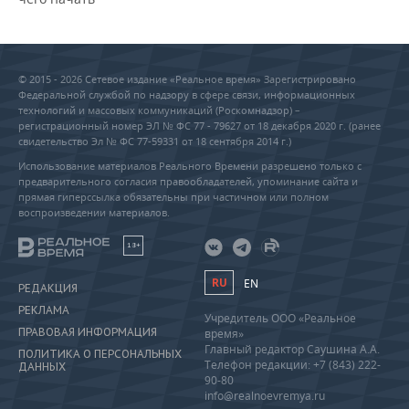
© 2015 - 2026 Сетевое издание «Реальное время» Зарегистрировано
Федеральной службой по надзору в сфере связи, информационных
технологий и массовых коммуникаций (Роскомнадзор) –
регистрационный номер ЭЛ № ФС 77 - 79627 от 18 декабря 2020 г. (ранее
свидетельство Эл № ФС 77-59331 от 18 сентября 2014 г.)
Использование материалов Реального Времени разрешено только с
предварительного согласия правообладателей, упоминание сайта и
прямая гиперссылка обязательны при частичном или полном
воспроизведении материалов.
18+
RU
EN
РЕДАКЦИЯ
РЕКЛАМА
Учредитель ООО «Реальное
ПРАВОВАЯ ИНФОРМАЦИЯ
время»
Главный редактор Саушина А.А.
ПОЛИТИКА О ПЕРСОНАЛЬНЫХ
Телефон редакции: +7 (843) 222-
ДАННЫХ
90-80
info@realnoevremya.ru