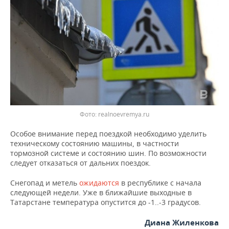
ВОДНЫЕ ВИДЫ СПОРТА
ОБРАЗОВАНИЕ
ХОККЕЙ С МЯЧОМ
ПРОИСШЕСТВИЯ
Фото: realnoevremya.ru
Особое внимание перед поездкой необходимо уделить
техническому состоянию машины, в частности
тормозной системе и состоянию шин. По возможности
следует отказаться от дальних поездок.
Снегопад и метель
ожидаются
в республике с начала
следующей недели. Уже в ближайшие выходные в
Татарстане температура опустится до -1..-3 градусов.
Диана Жиленкова