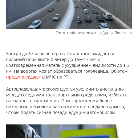
НЕФТЕХИМИЯ
РОЗНИЧНАЯ ТОРГОВЛЯ
НОВОСТИ ТЕХНОЛОГИЙ
МЕРОПРИЯТИЯ
НЕФТЬ
ТРАНСПОРТ
IT
НОВОСТИ МЕРОПРИЯТИЙ
СПОРТ
ОПК
Фото: realnoevremya.ru / Дарья Пинегина
УСЛУГИ
МЕДИА
ВЫЕЗДНАЯ РЕДАКЦИЯ
НОВОСТИ СПОРТА
ОБЩЕСТВО
ЭНЕРГЕТИКА
Завтра до 6 часов вечера в Татарстане ожидается
ТЕЛЕКОММУНИКАЦИИ
БИЗНЕС-БРАНЧИ
ФУТБОЛ
НОВОСТИ ОБЩЕСТВА
ФОТОГАЛЕРЕЯ
сильный порывистый ветер до 15—17 м/с и
кратковременная метель с ухудшением видимости до 1-2
ONLINE-КОНФЕРЕНЦИИ
ХОККЕЙ
ВЛАСТЬ
СЮЖЕТЫ
км. На дорогах может образоваться гололедица. Об этом
предупреждают
в МЧС по РТ.
ОТКРЫТАЯ ЛЕКЦИЯ
БАСКЕТБОЛ
ИНФРАСТРУКТУРА
СПРАВОЧНИК
Автовладельцам рекомендуется увеличить дистанцию
между соседними транспортными средствами, избегать
ВОЛЕЙБОЛ
ИСТОРИЯ
СПИСОК ПЕРСОН
ПОЛНАЯ ВЕРСИЯ
внезапного торможения. При торможении более
безопасно несколько раз нажимать на педаль тормоза,
КИБЕРСПОРТ
КУЛЬТУРА
СПИСОК КОМПАНИЙ
чтобы подать сигнал позади едущим автомобилям.
ФИГУРНОЕ КАТАНИЕ
МЕДИЦИНА