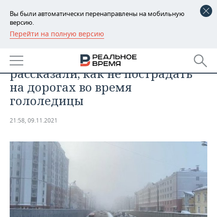
Вы были автоматически перенаправлены на мобильную
версию.
Перейти на полную версию
РЕГИОНЫ
ОБЩЕСТВО
В МЧС по Татарстану
БАШКОРТОСТАН
НОВОСТИ
рассказали, как не пострадать
ТАТАРСТАН
АНАЛИТИКА
на дорогах во время
гололедицы
УДМУРТИЯ
НОВОСТИ АНАЛИТИКИ
ЭКОНОМИКА
21:58, 09.11.2021
ДЕКЛАРАЦИИ О ДОХОДАХ
НОВОСТИ ЭКОНОМИКИ
ПРОМЫШЛЕННОСТЬ
КОРОЛИ ГОСЗАКАЗА ПФО
ФИНАНСЫ
НОВОСТИ
НЕДВИЖИМОСТЬ
ПРОМЫШЛЕННОСТИ
ВУЗЫ ТАТАРСТАНА
БАНКИ
НОВОСТИ НЕДВИЖИМОСТИ
АВТО
АГРОПРОМ
КОМУ ПРИНАДЛЕЖАТ
БЮДЖЕТ
НОВОСТИ АВТО
БИЗНЕС
ТОРГОВЫЕ ЦЕНТРЫ
МАШИНОСТРОЕНИЕ
ТАТАРСТАНА
ИНВЕСТИЦИИ
НОВОСТИ БИЗНЕСА
ТЕХНОЛОГИИ