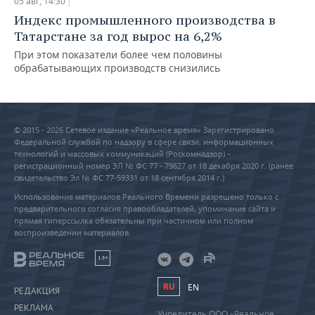
05 авг, 14:30
Индекс промышленного производства в
Татарстане за год вырос на 6,2%
При этом показатели более чем половины
обрабатывающих производств снизились
© 2015 - 2026 Сетевое издание «Реальное время» Зарегистрировано
Федеральной службой по надзору в сфере связи, информационных
технологий и массовых коммуникаций (Роскомнадзор) –
регистрационный номер ЭЛ № ФС 77 - 79627 от 18 декабря 2020 г. (ранее
свидетельство Эл № ФС 77-59331 от 18 сентября 2014 г.)
Использование материалов Реального Времени разрешено только с
предварительного согласия правообладателей, упоминание сайта и
прямая гиперссылка обязательны при частичном или полном
воспроизведении материалов.
18+
RU
EN
РЕДАКЦИЯ
РЕКЛАМА
Учредитель ООО «Реальное