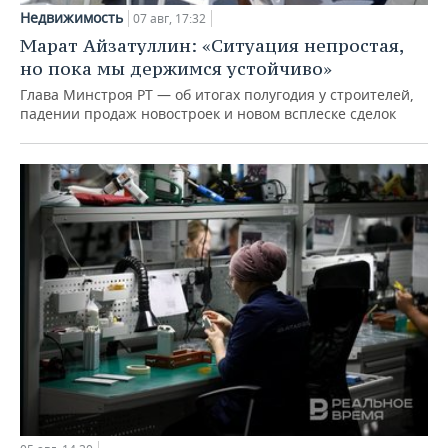
Недвижимость
07 авг, 17:32
Марат Айзатуллин: «Ситуация непростая,
но пока мы держимся устойчиво»
Глава Минстроя РТ — об итогах полугодия у строителей,
падении продаж новостроек и новом всплеске сделок