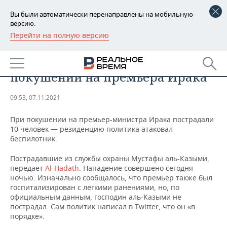
Вы были автоматически перенаправлены на мобильную
версию.
Перейти на полную версию
РЕГИОНЫ
ПРОИСШЕСТВИЯ
Десять человек пострадали при
БАШКОРТОСТАН
НОВОСТИ
покушении на премьера Ирака
ТАТАРСТАН
АНАЛИТИКА
09:53, 07.11.2021
УДМУРТИЯ
НОВОСТИ АНАЛИТИКИ
ЭКОНОМИКА
При покушении на премьер-министра Ирака пострадали
10 человек — резиденцию политика атаковал
ДЕКЛАРАЦИИ О ДОХОДАХ
НОВОСТИ ЭКОНОМИКИ
ПРОМЫШЛЕННОСТЬ
беспилотник.
КОРОЛИ ГОСЗАКАЗА ПФО
ФИНАНСЫ
НОВОСТИ
НЕДВИЖИМОСТЬ
Пострадавшие из службы охраны Мустафы аль-Казыми,
ПРОМЫШЛЕННОСТИ
передает
Al-Hadath
. Нападение совершено сегодня
ВУЗЫ ТАТАРСТАНА
БАНКИ
НОВОСТИ НЕДВИЖИМОСТИ
АВТО
ночью. Изначально сообщалось, что премьер также был
АГРОПРОМ
госпитализирован с легкими ранениями, но, по
официальным данным, господин аль-Казыми не
КОМУ ПРИНАДЛЕЖАТ
БЮДЖЕТ
НОВОСТИ АВТО
БИЗНЕС
пострадал. Сам политик написал в Twitter, что он «в
ТОРГОВЫЕ ЦЕНТРЫ
МАШИНОСТРОЕНИЕ
ТАТАРСТАНА
порядке».
ИНВЕСТИЦИИ
НОВОСТИ БИЗНЕСА
ТЕХНОЛОГИИ