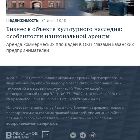
Недвижимость
31 июл, 18:10
Бизнес в объекте культурного наследия:
особенности национальной аренды
Аренда коммерческих площадей в ОКН глазами казанских
предпринимателей
© 2015 - 2026 Сетевое издание «Реальное время» Зарегистрировано
Федеральной службой по надзору в сфере связи, информационных
технологий и массовых коммуникаций (Роскомнадзор) –
регистрационный номер ЭЛ № ФС 77 - 79627 от 18 декабря 2020 г. (ранее
свидетельство Эл № ФС 77-59331 от 18 сентября 2014 г.)
Использование материалов Реального Времени разрешено только с
предварительного согласия правообладателей, упоминание сайта и
прямая гиперссылка обязательны при частичном или полном
воспроизведении материалов.
18+