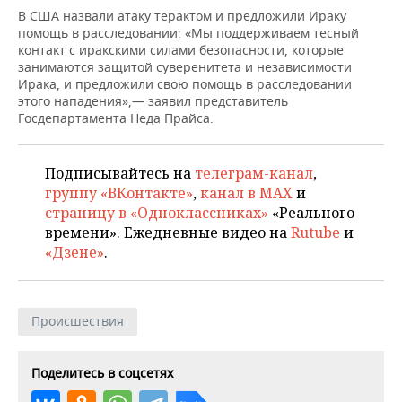
НЕФТЕХИМИЯ
В США назвали атаку терактом и предложили Ираку
помощь в расследовании: «Мы поддерживаем тесный
РОЗНИЧНАЯ ТОРГОВЛЯ
НОВОСТИ ТЕХНОЛОГИЙ
МЕРОПРИЯТИЯ
НЕФТЬ
контакт с иракскими силами безопасности, которые
занимаются защитой суверенитета и независимости
ТРАНСПОРТ
IT
НОВОСТИ МЕРОПРИЯТИЙ
СПОРТ
Ирака, и предложили свою помощь в расследовании
ОПК
этого нападения»,— заявил представитель
УСЛУГИ
МЕДИА
ВЫЕЗДНАЯ РЕДАКЦИЯ
НОВОСТИ СПОРТА
ОБЩЕСТВО
Госдепартамента Неда Прайса.
ЭНЕРГЕТИКА
ТЕЛЕКОММУНИКАЦИИ
БИЗНЕС-БРАНЧИ
ФУТБОЛ
НОВОСТИ ОБЩЕСТВА
ФОТОГАЛЕРЕЯ
Подписывайтесь на
телеграм-канал
,
группу «ВКонтакте»
,
канал в MAX
и
ONLINE-КОНФЕРЕНЦИИ
ХОККЕЙ
ВЛАСТЬ
СЮЖЕТЫ
страницу в «Одноклассниках»
«Реального
времени». Ежедневные видео на
Rutube
и
ОТКРЫТАЯ ЛЕКЦИЯ
БАСКЕТБОЛ
ИНФРАСТРУКТУРА
СПРАВОЧНИК
«Дзене»
.
ВОЛЕЙБОЛ
ИСТОРИЯ
СПИСОК ПЕРСОН
ПОЛНАЯ ВЕРСИЯ
Происшествия
КИБЕРСПОРТ
КУЛЬТУРА
СПИСОК КОМПАНИЙ
ФИГУРНОЕ КАТАНИЕ
МЕДИЦИНА
Поделитесь в соцсетях