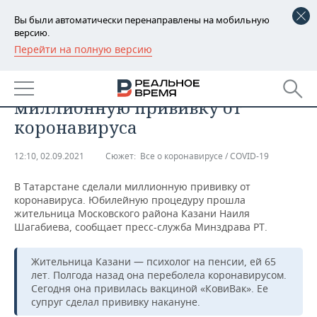
Вы были автоматически перенаправлены на мобильную
версию.
Перейти на полную версию
РЕГИОНЫ
ОБЩЕСТВО
В Татарстане сделали
БАШКОРТОСТАН
НОВОСТИ
миллионную прививку от
ТАТАРСТАН
АНАЛИТИКА
коронавируса
УДМУРТИЯ
НОВОСТИ АНАЛИТИКИ
ЭКОНОМИКА
12:10, 02.09.2021
Сюжет:
Все о коронавирусе / COVID-19
ДЕКЛАРАЦИИ О ДОХОДАХ
НОВОСТИ ЭКОНОМИКИ
ПРОМЫШЛЕННОСТЬ
В Татарстане сделали миллионную прививку от
коронавируса. Юбилейную процедуру прошла
КОРОЛИ ГОСЗАКАЗА ПФО
ФИНАНСЫ
НОВОСТИ
НЕДВИЖИМОСТЬ
жительница Московского района Казани Наиля
ПРОМЫШЛЕННОСТИ
Шагабиева, сообщает пресс-служба Минздрава РТ.
ВУЗЫ ТАТАРСТАНА
БАНКИ
НОВОСТИ НЕДВИЖИМОСТИ
АВТО
АГРОПРОМ
Жительница Казани — психолог на пенсии, ей 65
лет. Полгода назад она переболела коронавирусом.
КОМУ ПРИНАДЛЕЖАТ
БЮДЖЕТ
НОВОСТИ АВТО
БИЗНЕС
ТОРГОВЫЕ ЦЕНТРЫ
МАШИНОСТРОЕНИЕ
Сегодня она привилась вакциной «КовиВак». Ее
ТАТАРСТАНА
супруг сделал прививку накануне.
ИНВЕСТИЦИИ
НОВОСТИ БИЗНЕСА
ТЕХНОЛОГИИ