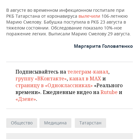
НЕФТЕХИМИЯ
В августе во временном инфекционном госпитале при
РОЗНИЧНАЯ ТОРГОВЛЯ
НОВОСТИ ТЕХНОЛОГИЙ
МЕРОПРИЯТИЯ
РКБ Татарстана от коронавируса
НЕФТЬ
вылечили
106-летнюю
Марию Смелову. Бабушка поступила в РКБ 23 августа в
ТРАНСПОРТ
IT
НОВОСТИ МЕРОПРИЯТИЙ
СПОРТ
тяжелом состоянии. Обследование показало 10%-ное
ОПК
поражение легких. Выписали Марию Смелову 29 августа.
УСЛУГИ
МЕДИА
ВЫЕЗДНАЯ РЕДАКЦИЯ
НОВОСТИ СПОРТА
ОБЩЕСТВО
ЭНЕРГЕТИКА
Маргарита Головатенко
ТЕЛЕКОММУНИКАЦИИ
БИЗНЕС-БРАНЧИ
ФУТБОЛ
НОВОСТИ ОБЩЕСТВА
ФОТОГАЛЕРЕЯ
ONLINE-КОНФЕРЕНЦИИ
ХОККЕЙ
ВЛАСТЬ
СЮЖЕТЫ
Подписывайтесь на
телеграм-канал
,
группу «ВКонтакте»
,
канал в MAX
и
ОТКРЫТАЯ ЛЕКЦИЯ
БАСКЕТБОЛ
ИНФРАСТРУКТУРА
СПРАВОЧНИК
страницу в «Одноклассниках»
«Реального
времени». Ежедневные видео на
Rutube
и
ВОЛЕЙБОЛ
ИСТОРИЯ
СПИСОК ПЕРСОН
ПОЛНАЯ ВЕРСИЯ
«Дзене»
.
КИБЕРСПОРТ
КУЛЬТУРА
СПИСОК КОМПАНИЙ
Общество
Медицина
Татарстан
ФИГУРНОЕ КАТАНИЕ
МЕДИЦИНА