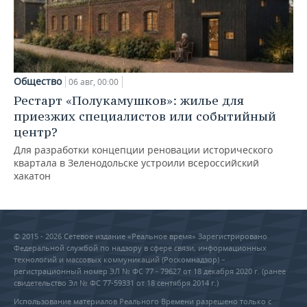
Общество
06 авг, 00:00
Рестарт «Полукамушков»: жилье для
приезжих специалистов или событийный
центр?
Для разработки концепции реновации исторического
квартала в Зеленодольске устроили всероссийский
хакатон
© 2015 - 2026 Сетевое издание «Реальное время» Зарегистрировано
Федеральной службой по надзору в сфере связи, информационных
технологий и массовых коммуникаций (Роскомнадзор) –
регистрационный номер ЭЛ № ФС 77 - 79627 от 18 декабря 2020 г. (ранее
свидетельство Эл № ФС 77-59331 от 18 сентября 2014 г.)
Использование материалов Реального Времени разрешено только с