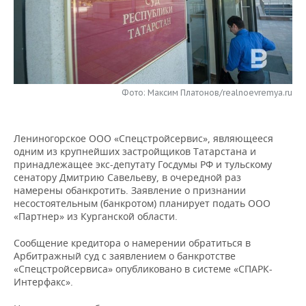
НЕФТЕХИМИЯ
РОЗНИЧНАЯ ТОРГОВЛЯ
НОВОСТИ ТЕХНОЛОГИЙ
МЕРОПРИЯТИЯ
НЕФТЬ
ТРАНСПОРТ
IT
НОВОСТИ МЕРОПРИЯТИЙ
СПОРТ
ОПК
УСЛУГИ
МЕДИА
ВЫЕЗДНАЯ РЕДАКЦИЯ
НОВОСТИ СПОРТА
ОБЩЕСТВО
Фото: Максим Платонов/realnoevremya.ru
ЭНЕРГЕТИКА
ТЕЛЕКОММУНИКАЦИИ
БИЗНЕС-БРАНЧИ
ФУТБОЛ
НОВОСТИ ОБЩЕСТВА
ФОТОГАЛЕРЕЯ
Лениногорское ООО «Спецстройсервис», являющееся
ONLINE-КОНФЕРЕНЦИИ
ХОККЕЙ
ВЛАСТЬ
одним из крупнейших застройщиков Татарстана и
СЮЖЕТЫ
принадлежащее экс-депутату Госдумы РФ и тульскому
сенатору Дмитрию Савельеву, в очередной раз
ОТКРЫТАЯ ЛЕКЦИЯ
БАСКЕТБОЛ
ИНФРАСТРУКТУРА
СПРАВОЧНИК
намерены обанкротить. Заявление о признании
несостоятельным (банкротом) планирует подать ООО
ВОЛЕЙБОЛ
ИСТОРИЯ
СПИСОК ПЕРСОН
ПОЛНАЯ ВЕРСИЯ
«Партнер» из Курганской области.
Сообщение кредитора о намерении обратиться в
КИБЕРСПОРТ
КУЛЬТУРА
СПИСОК КОМПАНИЙ
Арбитражный суд с заявлением о банкротстве
«Спецстройсервиса» опубликовано в системе «СПАРК-
ФИГУРНОЕ КАТАНИЕ
МЕДИЦИНА
Интерфакс».