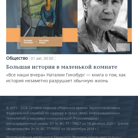
Общество
01 авг, 00:00
Большая история в маленькой комнате
«Все наши вчера» Наталии Гинзбург — книга о том, как
история незаметно разрушает обычную жизнь
© 2015 - 2026 Сетевое издание «Реальное время» Зарегистрировано
Федеральной службой по надзору в сфере связи, информационных
технологий и массовых коммуникаций (Роскомнадзор) –
регистрационный номер ЭЛ № ФС 77 - 79627 от 18 декабря 2020 г. (ранее
свидетельство Эл № ФС 77-59331 от 18 сентября 2014 г.)
Использование материалов Реального Времени разрешено только с