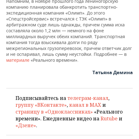
ВОДНЫЕ ВИДЫ СПОРТА
ОБРАЗОВАНИЕ
Напомним, в ноябре прошлого года лениногорскую
компанию планировала обанкротить транспортно-
экспедиционная компания «Олимп». До этого
ХОККЕЙ С МЯЧОМ
ПРОИСШЕСТВИЯ
«Спецстройсервис» встречался с ТЭК «Олимп» в
арбитражном суде лишь однажды, причем сумма иска
составляла около 1,2 млн — немного на фоне
миллиардных выручек обеих компаний. Транспортная
компания тогда взыскивала долги по ряду
межрегиональных грузоперевозок, причем ответчик долг
и не оспаривал, лишь сумму неустойки. Подробнее — в
материале
«Реального времени».
Татьяна Демина
Подписывайтесь на
телеграм-канал
,
группу «ВКонтакте»
,
канал в MAX
и
страницу в «Одноклассниках»
«Реального
времени». Ежедневные видео на
Rutube
и
«Дзене»
.