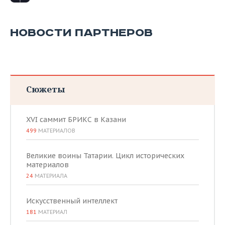
ВОДНЫЕ ВИДЫ СПОРТА
ОБРАЗОВАНИЕ
ХОККЕЙ С МЯЧОМ
ПРОИСШЕСТВИЯ
НОВОСТИ ПАРТНЕРОВ
Сюжеты
XVI саммит БРИКС в Казани
499
МАТЕРИАЛОВ
Великие воины Татарии. Цикл исторических
материалов
24
МАТЕРИАЛА
Искусственный интеллект
181
МАТЕРИАЛ