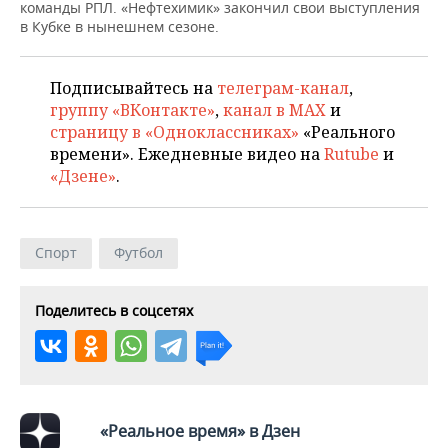
НЕФТЕХИМИЯ
команды РПЛ. «Нефтехимик» закончил свои выступления
в Кубке в нынешнем сезоне.
РОЗНИЧНАЯ ТОРГОВЛЯ
НОВОСТИ ТЕХНОЛОГИЙ
МЕРОПРИЯТИЯ
НЕФТЬ
ТРАНСПОРТ
IT
НОВОСТИ МЕРОПРИЯТИЙ
СПОРТ
Подписывайтесь на
телеграм-канал
,
ОПК
группу «ВКонтакте»
,
канал в MAX
и
УСЛУГИ
МЕДИА
ВЫЕЗДНАЯ РЕДАКЦИЯ
НОВОСТИ СПОРТА
ОБЩЕСТВО
страницу в «Одноклассниках»
«Реального
ЭНЕРГЕТИКА
времени». Ежедневные видео на
Rutube
и
ТЕЛЕКОММУНИКАЦИИ
БИЗНЕС-БРАНЧИ
ФУТБОЛ
НОВОСТИ ОБЩЕСТВА
«Дзене»
.
ФОТОГАЛЕРЕЯ
ONLINE-КОНФЕРЕНЦИИ
ХОККЕЙ
ВЛАСТЬ
СЮЖЕТЫ
Спорт
Футбол
ОТКРЫТАЯ ЛЕКЦИЯ
БАСКЕТБОЛ
ИНФРАСТРУКТУРА
СПРАВОЧНИК
Поделитесь в соцсетях
ВОЛЕЙБОЛ
ИСТОРИЯ
СПИСОК ПЕРСОН
ПОЛНАЯ ВЕРСИЯ
КИБЕРСПОРТ
КУЛЬТУРА
СПИСОК КОМПАНИЙ
ФИГУРНОЕ КАТАНИЕ
МЕДИЦИНА
«Реальное время» в Дзен