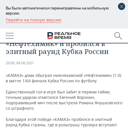
Вы были автоматически перенаправлены на мобильную
версию.
Перейти на полную версию
РЕГИОНЫ
СПОРТ
«КАМАЗ» обыграл
БАШКОРТОСТАН
НОВОСТИ
«Нефтехимик» и пробился в
ТАТАРСТАН
АНАЛИТИКА
элитный раунд Кубка России
УДМУРТИЯ
НОВОСТИ АНАЛИТИКИ
ЭКОНОМИКА
20:09, 04.08.2021
ДЕКЛАРАЦИИ О ДОХОДАХ
НОВОСТИ ЭКОНОМИКИ
ПРОМЫШЛЕННОСТЬ
«КАМАЗ» дома обыграл нижнекамский «Нефтехимик» (1:0)
в матче 1/64 финала Кубка России по футболу.
КОРОЛИ ГОСЗАКАЗА ПФО
ФИНАНСЫ
НОВОСТИ
НЕДВИЖИМОСТЬ
ПРОМЫШЛЕННОСТИ
Единственный гол в игре был забит в первом тайме,
точным ударом отметился Евгений Воронин,
ВУЗЫ ТАТАРСТАНА
БАНКИ
НОВОСТИ НЕДВИЖИМОСТИ
АВТО
подправивший мяч после выстрела Романа Янушковского
АГРОПРОМ
со штрафного.
КОМУ ПРИНАДЛЕЖАТ
БЮДЖЕТ
НОВОСТИ АВТО
БИЗНЕС
ТОРГОВЫЕ ЦЕНТРЫ
МАШИНОСТРОЕНИЕ
Благодаря этой победе «КАМАЗ» пробился в элитный
ТАТАРСТАНА
раунд Кубка страны, где в розыгрыш турнира вступают
ИНВЕСТИЦИИ
НОВОСТИ БИЗНЕСА
ТЕХНОЛОГИИ