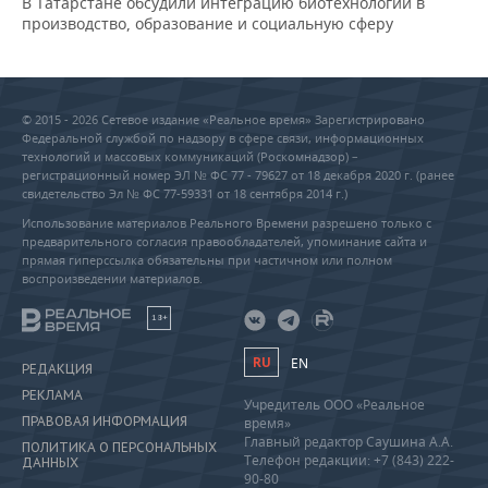
В Татарстане обсудили интеграцию биотехнологий в
производство, образование и социальную сферу
© 2015 - 2026 Сетевое издание «Реальное время» Зарегистрировано
Федеральной службой по надзору в сфере связи, информационных
технологий и массовых коммуникаций (Роскомнадзор) –
регистрационный номер ЭЛ № ФС 77 - 79627 от 18 декабря 2020 г. (ранее
свидетельство Эл № ФС 77-59331 от 18 сентября 2014 г.)
Использование материалов Реального Времени разрешено только с
предварительного согласия правообладателей, упоминание сайта и
прямая гиперссылка обязательны при частичном или полном
воспроизведении материалов.
18+
RU
EN
РЕДАКЦИЯ
РЕКЛАМА
Учредитель ООО «Реальное
ПРАВОВАЯ ИНФОРМАЦИЯ
время»
Главный редактор Саушина А.А.
ПОЛИТИКА О ПЕРСОНАЛЬНЫХ
Телефон редакции: +7 (843) 222-
ДАННЫХ
90-80