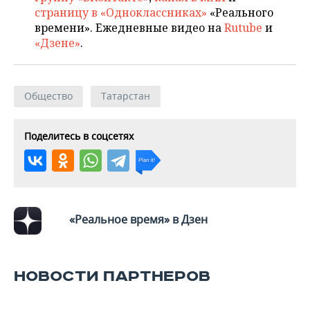
ВОДНЫЕ ВИДЫ СПОРТА
ОБРАЗОВАНИЕ
страницу в «Одноклассниках»
«Реального
времени». Ежедневные видео на
Rutube
и
ХОККЕЙ С МЯЧОМ
ПРОИСШЕСТВИЯ
«Дзене»
.
Общество
Татарстан
Поделитесь в соцсетях
«Реальное время» в Дзен
НОВОСТИ ПАРТНЕРОВ