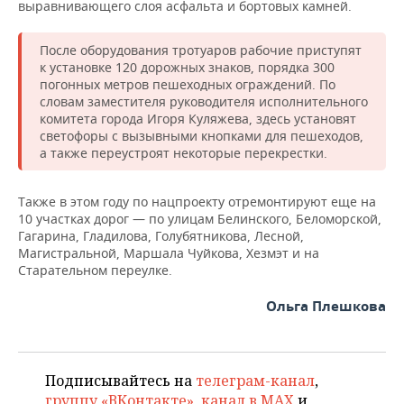
НЕФТЕХИМИЯ
выравнивающего слоя асфальта и бортовых камней.
РОЗНИЧНАЯ ТОРГОВЛЯ
НОВОСТИ ТЕХНОЛОГИЙ
МЕРОПРИЯТИЯ
НЕФТЬ
После оборудования тротуаров рабочие приступят
к установке 120 дорожных знаков, порядка 300
ТРАНСПОРТ
IT
НОВОСТИ МЕРОПРИЯТИЙ
СПОРТ
погонных метров пешеходных ограждений. По
ОПК
словам заместителя руководителя исполнительного
УСЛУГИ
МЕДИА
ВЫЕЗДНАЯ РЕДАКЦИЯ
НОВОСТИ СПОРТА
ОБЩЕСТВО
комитета города Игоря Куляжева, здесь установят
ЭНЕРГЕТИКА
светофоры с вызывными кнопками для пешеходов,
а также переустроят некоторые перекрестки.
ТЕЛЕКОММУНИКАЦИИ
БИЗНЕС-БРАНЧИ
ФУТБОЛ
НОВОСТИ ОБЩЕСТВА
ФОТОГАЛЕРЕЯ
ONLINE-КОНФЕРЕНЦИИ
ХОККЕЙ
ВЛАСТЬ
СЮЖЕТЫ
Также в этом году по нацпроекту отремонтируют еще на
10 участках дорог — по улицам Белинского, Беломорской,
Гагарина, Гладилова, Голубятникова, Лесной,
ОТКРЫТАЯ ЛЕКЦИЯ
БАСКЕТБОЛ
ИНФРАСТРУКТУРА
СПРАВОЧНИК
Магистральной, Маршала Чуйкова, Хезмэт и на
Старательном переулке.
ВОЛЕЙБОЛ
ИСТОРИЯ
СПИСОК ПЕРСОН
ПОЛНАЯ ВЕРСИЯ
Ольга Плешкова
КИБЕРСПОРТ
КУЛЬТУРА
СПИСОК КОМПАНИЙ
ФИГУРНОЕ КАТАНИЕ
МЕДИЦИНА
Подписывайтесь на
телеграм-канал
,
группу «ВКонтакте»
,
канал в MAX
и