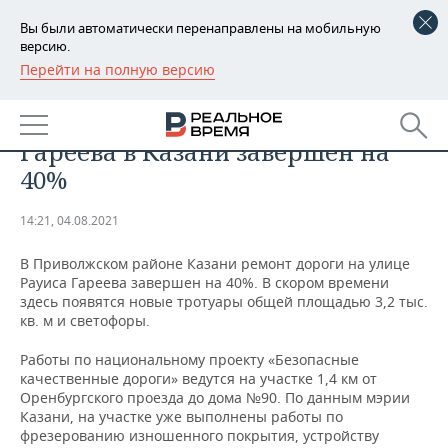
Вы были автоматически перенаправлены на мобильную
версию.
Перейти на полную версию
РЕГИОНЫ
ОБЩЕСТВО
Ремонт дороги на улице Рауиса
БАШКОРТОСТАН
НОВОСТИ
Гареева в Казани завершен на
ТАТАРСТАН
АНАЛИТИКА
40%
УДМУРТИЯ
НОВОСТИ АНАЛИТИКИ
ЭКОНОМИКА
14:21, 04.08.2021
ДЕКЛАРАЦИИ О ДОХОДАХ
НОВОСТИ ЭКОНОМИКИ
ПРОМЫШЛЕННОСТЬ
В Приволжском районе Казани ремонт дороги на улице
Рауиса Гареева завершен на 40%. В скором времени
КОРОЛИ ГОСЗАКАЗА ПФО
ФИНАНСЫ
НОВОСТИ
НЕДВИЖИМОСТЬ
здесь появятся новые тротуары общей площадью 3,2 тыс.
ПРОМЫШЛЕННОСТИ
кв. м и светофоры.
ВУЗЫ ТАТАРСТАНА
БАНКИ
НОВОСТИ НЕДВИЖИМОСТИ
АВТО
Работы по национальному проекту «Безопасные
АГРОПРОМ
качественные дороги» ведутся на участке 1,4 км от
КОМУ ПРИНАДЛЕЖАТ
БЮДЖЕТ
НОВОСТИ АВТО
БИЗНЕС
Оренбургского проезда до дома №90. По данным мэрии
ТОРГОВЫЕ ЦЕНТРЫ
МАШИНОСТРОЕНИЕ
Казани, на участке уже выполнены работы по
ТАТАРСТАНА
фрезерованию изношенного покрытия, устройству
ИНВЕСТИЦИИ
НОВОСТИ БИЗНЕСА
ТЕХНОЛОГИИ