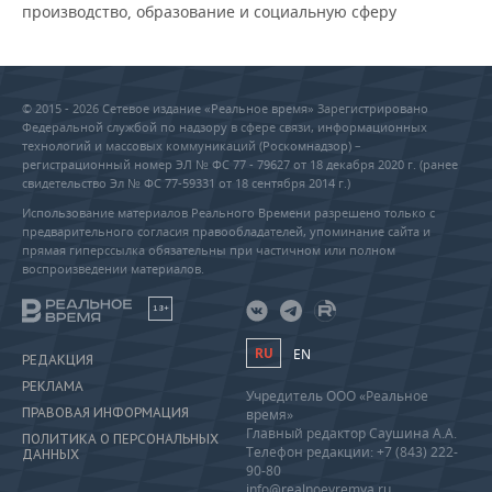
производство, образование и социальную сферу
© 2015 - 2026 Сетевое издание «Реальное время» Зарегистрировано
Федеральной службой по надзору в сфере связи, информационных
технологий и массовых коммуникаций (Роскомнадзор) –
регистрационный номер ЭЛ № ФС 77 - 79627 от 18 декабря 2020 г. (ранее
свидетельство Эл № ФС 77-59331 от 18 сентября 2014 г.)
Использование материалов Реального Времени разрешено только с
предварительного согласия правообладателей, упоминание сайта и
прямая гиперссылка обязательны при частичном или полном
воспроизведении материалов.
18+
RU
EN
РЕДАКЦИЯ
РЕКЛАМА
Учредитель ООО «Реальное
ПРАВОВАЯ ИНФОРМАЦИЯ
время»
Главный редактор Саушина А.А.
ПОЛИТИКА О ПЕРСОНАЛЬНЫХ
Телефон редакции: +7 (843) 222-
ДАННЫХ
90-80
info@realnoevremya.ru