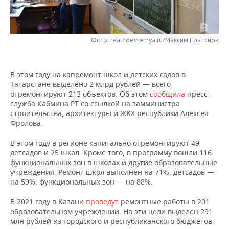
НЕФТЕХИМИЯ
РОЗНИЧНАЯ ТОРГОВЛЯ
НОВОСТИ ТЕХНОЛОГИЙ
МЕРОПРИЯТИЯ
НЕФТЬ
Фото: realnoevremya.ru/Максим Платонов
ТРАНСПОРТ
IT
НОВОСТИ МЕРОПРИЯТИЙ
СПОРТ
ОПК
УСЛУГИ
МЕДИА
ВЫЕЗДНАЯ РЕДАКЦИЯ
НОВОСТИ СПОРТА
ОБЩЕСТВО
ЭНЕРГЕТИКА
В этом году на капремонт школ и детских садов в
Татарстане выделено 2 млрд рублей — всего
ТЕЛЕКОММУНИКАЦИИ
БИЗНЕС-БРАНЧИ
ФУТБОЛ
НОВОСТИ ОБЩЕСТВА
ФОТОГАЛЕРЕЯ
отремонтируют 213 объектов. Об этом
сообщила
пресс-
служба Кабмина РТ со ссылкой на замминистра
ONLINE-КОНФЕРЕНЦИИ
ХОККЕЙ
ВЛАСТЬ
СЮЖЕТЫ
строительства, архитектуры и ЖКХ республики Алексея
Фролова.
ОТКРЫТАЯ ЛЕКЦИЯ
БАСКЕТБОЛ
ИНФРАСТРУКТУРА
СПРАВОЧНИК
В этом году в регионе капитально отремонтируют 49
детсадов и 25 школ. Кроме того, в программу вошли 116
ВОЛЕЙБОЛ
ИСТОРИЯ
СПИСОК ПЕРСОН
ПОЛНАЯ ВЕРСИЯ
функциональных зон в школах и другие образовательные
учреждения. Ремонт школ выполнен на 71%, детсадов —
на 59%, функциональных зон — на 88%.
КИБЕРСПОРТ
КУЛЬТУРА
СПИСОК КОМПАНИЙ
В 2021 году в Казани
проведут
ремонтные работы в 201
ФИГУРНОЕ КАТАНИЕ
МЕДИЦИНА
образовательном учреждении. На эти цели выделен 291
млн рублей из городского и республиканского бюджетов.