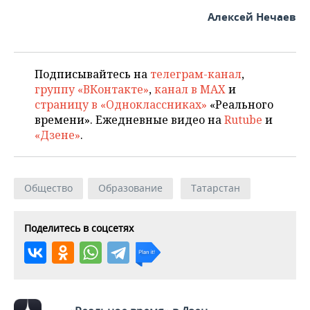
ВОДНЫЕ ВИДЫ СПОРТА
ОБРАЗОВАНИЕ
Алексей Нечаев
ХОККЕЙ С МЯЧОМ
ПРОИСШЕСТВИЯ
Подписывайтесь на
телеграм-канал
,
группу «ВКонтакте»
,
канал в MAX
и
страницу в «Одноклассниках»
«Реального
времени». Ежедневные видео на
Rutube
и
«Дзене»
.
Общество
Образование
Татарстан
Поделитесь в соцсетях