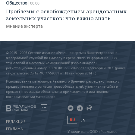
Общество
00:00
Проблемы с освобождением арендованных
земельных участков: что важно знать
Мнение эксперта
© 2015 - 2026 Сетевое издание «Реальное время» Зарегистрировано
Федеральной службой по надзору в сфере связи, информационных
технологий и массовых коммуникаций (Роскомнадзор) –
регистрационный номер ЭЛ № ФС 77 - 79627 от 18 декабря 2020 г. (ранее
свидетельство Эл № ФС 77-59331 от 18 сентября 2014 г.)
Использование материалов Реального Времени разрешено только с
предварительного согласия правообладателей, упоминание сайта и
прямая гиперссылка обязательны при частичном или полном
воспроизведении материалов.
18+
RU
EN
РЕДАКЦИЯ
РЕКЛАМА
Учредитель ООО «Реальное