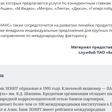
мках которых предлагаются услуги по конкурентным ставкам:
«Ашан», «М.Видео», «Метро», «Лента», «Дикси», «Гиперглобу
АНС» также сосредоточится на развитии линейки продукто
же внедрила индивидуальные предложения для крупных п
т направление по международному факторингу.
Материал предостав
службой ПАО «Б
ка
нк ЗЕНИТ образован в 1995 году. Ключевой акционер — П
фть» им. В.Д. Шашина. Кредитная организация обладает ш
ародной корреспондентской сетью банков-партнеров,
ничает более чем со 100 международными институтами в Е
е и Азии. Банк ЗЕНИТ имеет рейтинги международных