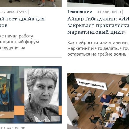
Технологии
27 июл, 16:15
04 авг, 00:00
й тест-драйв для
Айдар Гибадуллин: «ИИ
ков
закрывает практически
маркетинговый цикл»
ке начал работу
тационный форум
Как нейросети изменили ин
и будущего»
маркетинг и что делать, что
оставаться на гребне волны
01 авг, 00:00