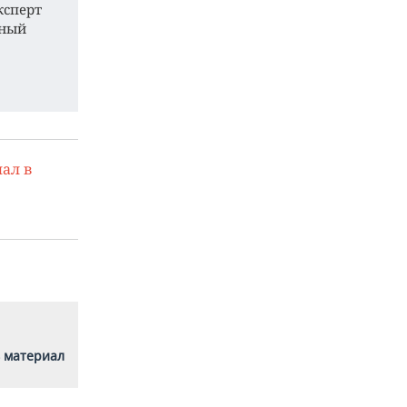
Эксперт
ьный
ал в
 материал