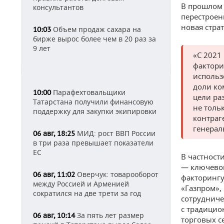
В прошлом 
консультантов
перестроен
новая стра
Объем продаж сахара на
10:03
бирже вырос более чем в 20 раз за
9 лет
«С 2021
фактори
использ
доли ко
Парафехтовальщики
10:00
цели ра
Татарстана получили финансовую
не толь
поддержку для закупки экипировки
контраг
генерал
МИД: рост ВВП России
06 авг, 18:25
в три раза превышает показатели
ЕС
В частност
— ключевог
Оверчук: товарооборот
06 авг, 11:02
факторингу
между Россией и Арменией
«Газпром»,
сократился на две трети за год
сотрудниче
с традици
За пять лет размер
06 авг, 10:14
торговых с