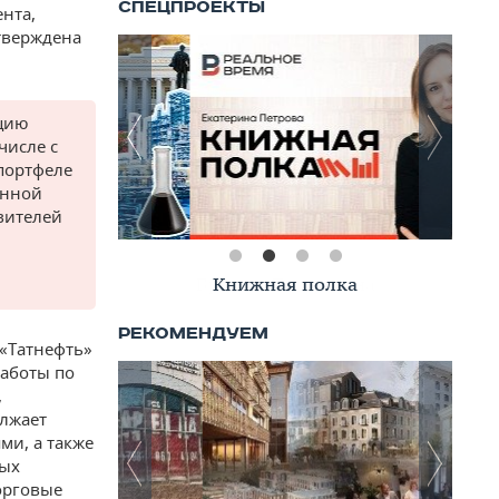
нта,
тверждена
ацию
числе с
портфеле
енной
вителей
Книжная полка
«Татнефть»
работы по
,
олжает
ми, а также
ных
орговые