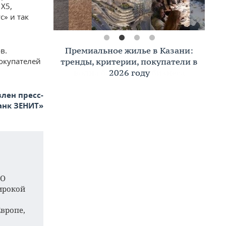
 Х5,
с» и так
Премиальное жилье в Казани:
в.
окупателей
тренды, критерии, покупатели в
2026 году
лен пресс-
анк ЗЕНИТ»
АО
ирокой
вропе,