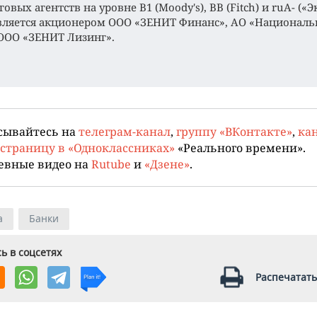
овых агентств на уровне В1 (Moody's), BB (Fitch) и ruА- («
Является акционером ООО «ЗЕНИТ Финанс», АО «Национал
ООО «ЗЕНИТ Лизинг».
сывайтесь на
телеграм-канал
,
группу «ВКонтакте»
,
кан
страницу в «Одноклассниках»
«Реального времени».
евные видео на
Rutube
и
«Дзене»
.
а
Банки
ь в соцсетях
Распечатать