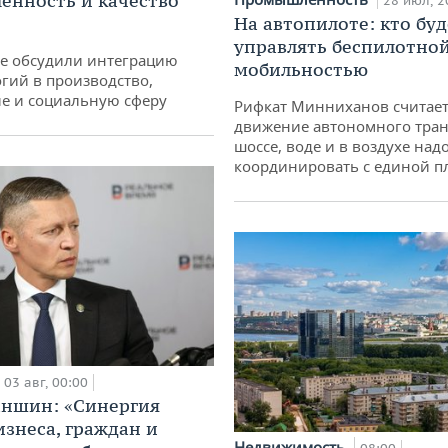
нность и качество
28 июл, 2
На автопилоте: кто буд
управлять беспилотно
не обсудили интеграцию
мобильностью
гий в производство,
е и социальную сферу
Рифкат Минниханов считает
движение автономного тран
шоссе, воде и в воздухе над
координировать с единой 
03 авг, 00:00
аншин: «Синергия
изнеса, граждан и
Недвижимость