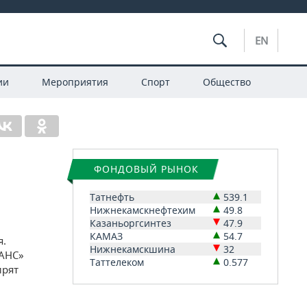
EN
ии
Мероприятия
Спорт
Общество
ФОНДОВЫЙ РЫНОК
Татнефть
539.1
Нижнекамскнефтехим
49.8
Казаньоргсинтез
47.9
КАМАЗ
54.7
я.
Нижнекамскшина
32
НАНС»
Таттелеком
0.577
ирят