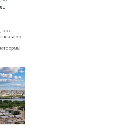
0:45
ет
й
, что
спорта на
о
платформы