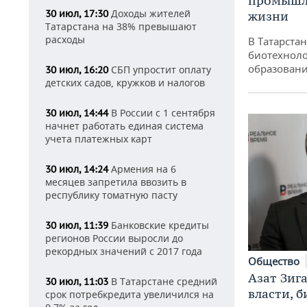
промышле
Доходы жителей
30 июл, 17:30
жизни
Татарстана на 38% превышают
расходы
В Татарста
биотехноло
образовани
СБП упростит оплату
30 июл, 16:20
детских садов, кружков и налогов
В России с 1 сентября
30 июл, 14:44
начнет работать единая система
учета платежных карт
Армения на 6
30 июл, 14:24
месяцев запретила ввозить в
республику томатную пасту
Банковские кредиты
30 июл, 11:39
регионов России выросли до
рекордных значений с 2017 года
Общество
Азат Зиг
В Татарстане средний
30 июл, 11:03
власти, б
срок потребкредита увеличился на