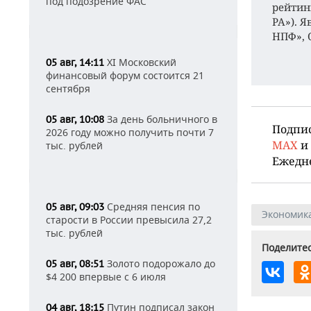
под подозрение ФАС
рейтинг
РА»). 
НПФ», 
XI Московский
05 авг, 14:11
финансовый форум состоится 21
сентября
За день больничного в
05 авг, 10:08
Подпи
2026 году можно получить почти 7
MAX
и
тыс. рублей
Ежедн
Средняя пенсия по
05 авг, 09:03
Экономик
старости в России превысила 27,2
тыс. рублей
Поделитес
Золото подорожало до
05 авг, 08:51
$4 200 впервые с 6 июля
Путин подписал закон
04 авг, 18:15