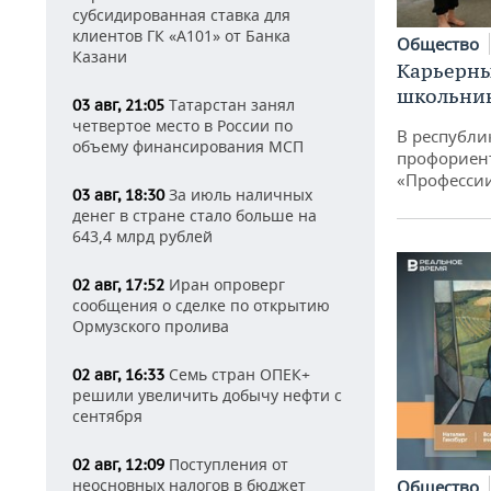
субсидированная ставка для
клиентов ГК «А101» от Банка
Общество
Казани
Карьерны
школьни
Татарстан занял
03 авг, 21:05
четвертое место в России по
В республи
объему финансирования МСП
профориен
«Професси
За июль наличных
03 авг, 18:30
денег в стране стало больше на
643,4 млрд рублей
Иран опроверг
02 авг, 17:52
сообщения о сделке по открытию
Ормузского пролива
Семь стран ОПЕК+
02 авг, 16:33
решили увеличить добычу нефти с
сентября
Поступления от
02 авг, 12:09
неосновных налогов в бюджет
Общество