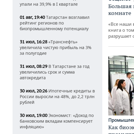
упали на 39,9% в I квартале
Большая 
комнате
Татарстан возглавил
01 авг, 19:40
рейтинг регионов по
«Все наши 
биопромышленному потенциалу
книга о том
разрушает
«Транснефть»
31 июл, 16:28
увеличила чистую прибыль на 3%
за полугодие
В Татарстане за год
31 июл, 08:29
увеличились срок и сумма
автокредита
Ипотечные кредиты в
30 июл, 20:26
России выросли на 48%, до 2,2 трлн
рублей
Экономист: «Доход по
30 июл, 19:00
Промышле
банковским вкладам компенсирует
инфляцию»
Как биоэ