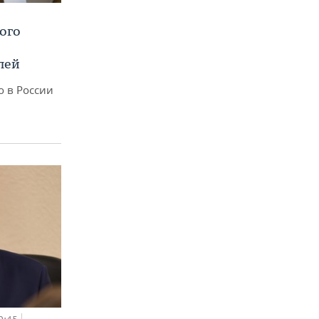
ого
лей
о в России