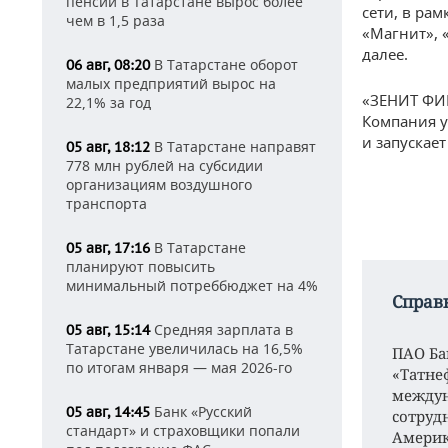
пенсий в Татарстане вырос более
сети, в ра
чем в 1,5 раза
«Магнит», 
далее.
В Татарстане оборот
06 авг, 08:20
малых предприятий вырос на
«ЗЕНИТ ФИН
22,1% за год
Компания у
и запускае
В Татарстане направят
05 авг, 18:12
778 млн рублей на субсидии
организациям воздушного
транспорта
В Татарстане
05 авг, 17:16
планируют повысить
минимальный потреббюджет на 4%
Справ
Средняя зарплата в
05 авг, 15:14
Татарстане увеличилась на 16,5%
ПАО Ба
по итогам января — мая 2026-го
«Татне
междун
Банк «Русский
05 авг, 14:45
сотруд
стандарт» и страховщики попали
Америк