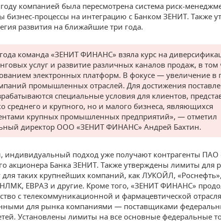
году компанией была пересмотрена система риск-менеджме
ы бизнес-процессы на интеграцию с Банком ЗЕНИТ. Также у
тегия развития на ближайшие три года.
 года команда «ЗЕНИТ ФИНАНС» взяла курс на диверсифик
нговых услуг и развитие различных каналов продаж, в том 
ованием электронных платформ. В фокусе — увеличение в 
мпаний промышленных отраслей. Для достижения поставл
зрабатываются специальные условия для клиентов, предста
ко среднего и крупного, но и малого бизнеса, являющихся
ентами крупных промышленных предприятий», — отметил
ьный директор ООО «ЗЕНИТ ФИНАНС» Андрей Бахтин.
и, индивидуальный подход уже получают контрагенты ПАО 
о акционера Банка ЗЕНИТ. Также утверждены лимиты для 
 для таких крупнейших компаний, как ЛУКОЙЛ, «Роснефть»
 НЛМК, ЕВРАЗ и другие. Кроме того, «ЗЕНИТ ФИНАНС» прод
ство с телекоммуникационной и фармацевтической отрасля
онными для рынка компаниями — поставщиками федераль
етей. Установлены лимиты на все основные федеральные т