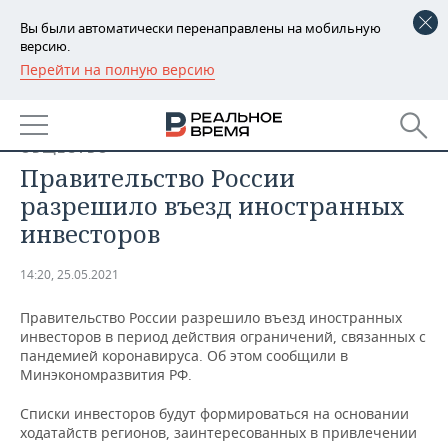
Вы были автоматически перенаправлены на мобильную
версию.
Перейти на полную версию
РЕГИОНЫ
БАШКОРТОСТАН
НОВОСТИ
ОБЩЕСТВО
ТАТАРСТАН
АНАЛИТИКА
Правительство России
разрешило въезд иностранных
УДМУРТИЯ
НОВОСТИ АНАЛИТИКИ
ЭКОНОМИКА
инвесторов
ДЕКЛАРАЦИИ О ДОХОДАХ
НОВОСТИ ЭКОНОМИКИ
ПРОМЫШЛЕННОСТЬ
14:20, 25.05.2021
КОРОЛИ ГОСЗАКАЗА ПФО
ФИНАНСЫ
НОВОСТИ
НЕДВИЖИМОСТЬ
ПРОМЫШЛЕННОСТИ
Правительство России разрешило въезд иностранных
инвесторов в период действия ограничений, связанных с
ВУЗЫ ТАТАРСТАНА
БАНКИ
НОВОСТИ НЕДВИЖИМОСТИ
АВТО
пандемией коронавируса. Об этом сообщили в
АГРОПРОМ
Минэкономразвития РФ.
КОМУ ПРИНАДЛЕЖАТ
БЮДЖЕТ
НОВОСТИ АВТО
БИЗНЕС
ТОРГОВЫЕ ЦЕНТРЫ
МАШИНОСТРОЕНИЕ
Списки инвесторов будут формироваться на основании
ТАТАРСТАНА
ходатайств регионов, заинтересованных в привлечении
ИНВЕСТИЦИИ
НОВОСТИ БИЗНЕСА
ТЕХНОЛОГИИ