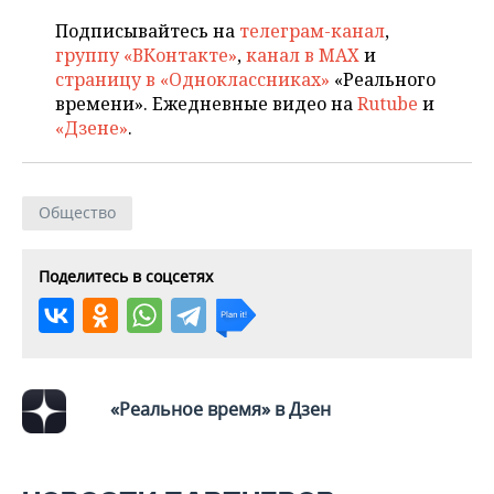
ВОДНЫЕ ВИДЫ СПОРТА
ОБРАЗОВАНИЕ
Подписывайтесь на
телеграм-канал
,
ХОККЕЙ С МЯЧОМ
ПРОИСШЕСТВИЯ
группу «ВКонтакте»
,
канал в MAX
и
страницу в «Одноклассниках»
«Реального
времени». Ежедневные видео на
Rutube
и
«Дзене»
.
Общество
Поделитесь в соцсетях
«Реальное время» в Дзен