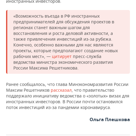
иностранных инвесторов.
НЕФТЕХИМИЯ
РОЗНИЧНАЯ ТОРГОВЛЯ
НОВОСТИ ТЕХНОЛОГИЙ
МЕРОПРИЯТИЯ
НЕФТЬ
«Возможность въезда в РФ иностранных
предпринимателей для обсуждения проектов в
ТРАНСПОРТ
IT
НОВОСТИ МЕРОПРИЯТИЙ
СПОРТ
регионах станет важным шагом для
ОПК
восстановления и роста деловой активности, а
УСЛУГИ
МЕДИА
ВЫЕЗДНАЯ РЕДАКЦИЯ
НОВОСТИ СПОРТА
также привлечения инвестиций из-за рубежа.
ОБЩЕСТВО
ЭНЕРГЕТИКА
Конечно, особенно важными для нас являются
проекты, которые предполагают создание новых
ТЕЛЕКОММУНИКАЦИИ
БИЗНЕС-БРАНЧИ
ФУТБОЛ
НОВОСТИ ОБЩЕСТВА
ФОТОГАЛЕРЕЯ
рабочих мест», —
цитирует
пресс-служба
ведомства министра экономического развития
ONLINE-КОНФЕРЕНЦИИ
ХОККЕЙ
ВЛАСТЬ
СЮЖЕТЫ
России Максима Решетникова.
ОТКРЫТАЯ ЛЕКЦИЯ
БАСКЕТБОЛ
ИНФРАСТРУКТУРА
СПРАВОЧНИК
Ранее сообщалось, что глава Минэкономразвития России
Максим Решетников
рассказал
, что правительство
ВОЛЕЙБОЛ
ИСТОРИЯ
СПИСОК ПЕРСОН
ПОЛНАЯ ВЕРСИЯ
поддержало инициативу ведомства о «золотых» визах для
иностранных инвесторов. В России почти остановился
поток инвестиций из-за пандемии коронавируса.
КИБЕРСПОРТ
КУЛЬТУРА
СПИСОК КОМПАНИЙ
Ольга Плешкова
ФИГУРНОЕ КАТАНИЕ
МЕДИЦИНА