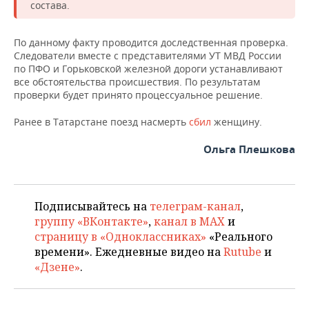
НЕФТЕХИМИЯ
состава.
РОЗНИЧНАЯ ТОРГОВЛЯ
НОВОСТИ ТЕХНОЛОГИЙ
МЕРОПРИЯТИЯ
НЕФТЬ
По данному факту проводится доследственная проверка.
Следователи вместе с представителями УТ МВД России
ТРАНСПОРТ
IT
НОВОСТИ МЕРОПРИЯТИЙ
СПОРТ
ОПК
по ПФО и Горьковской железной дороги устанавливают
все обстоятельства происшествия. По результатам
УСЛУГИ
МЕДИА
ВЫЕЗДНАЯ РЕДАКЦИЯ
НОВОСТИ СПОРТА
ОБЩЕСТВО
проверки будет принято пр­оцессуальное решение.
ЭНЕРГЕТИКА
ТЕЛЕКОММУНИКАЦИИ
БИЗНЕС-БРАНЧИ
ФУТБОЛ
НОВОСТИ ОБЩЕСТВА
ФОТОГАЛЕРЕЯ
Ранее в Татарстане поезд насмерть
сбил
женщину.
Ольга Плешкова
ONLINE-КОНФЕРЕНЦИИ
ХОККЕЙ
ВЛАСТЬ
СЮЖЕТЫ
ОТКРЫТАЯ ЛЕКЦИЯ
БАСКЕТБОЛ
ИНФРАСТРУКТУРА
СПРАВОЧНИК
Подписывайтесь на
телеграм-канал
,
ВОЛЕЙБОЛ
ИСТОРИЯ
СПИСОК ПЕРСОН
ПОЛНАЯ ВЕРСИЯ
группу «ВКонтакте»
,
канал в MAX
и
страницу в «Одноклассниках»
«Реального
КИБЕРСПОРТ
КУЛЬТУРА
СПИСОК КОМПАНИЙ
времени». Ежедневные видео на
Rutube
и
«Дзене»
.
ФИГУРНОЕ КАТАНИЕ
МЕДИЦИНА