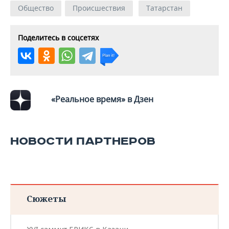
ВОДНЫЕ ВИДЫ СПОРТА
ОБРАЗОВАНИЕ
Общество
Происшествия
Татарстан
ХОККЕЙ С МЯЧОМ
ПРОИСШЕСТВИЯ
Поделитесь в соцсетях
«Реальное время» в Дзен
НОВОСТИ ПАРТНЕРОВ
Сюжеты