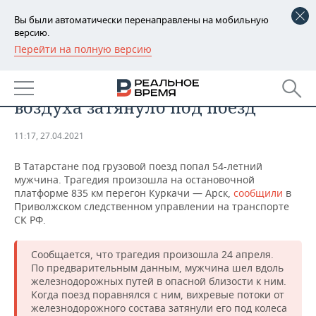
Вы были автоматически перенаправлены на мобильную
версию.
Перейти на полную версию
РЕГИОНЫ
ОБЩЕСТВО
В Татарстане мужчину потоком
БАШКОРТОСТАН
НОВОСТИ
воздуха затянуло под поезд
ТАТАРСТАН
АНАЛИТИКА
11:17, 27.04.2021
УДМУРТИЯ
НОВОСТИ АНАЛИТИКИ
ЭКОНОМИКА
В Татарстане под грузовой поезд попал 54-летний
мужчина. Трагедия произошла на остановочной
ДЕКЛАРАЦИИ О ДОХОДАХ
НОВОСТИ ЭКОНОМИКИ
ПРОМЫШЛЕННОСТЬ
платформе 835 км перегон Куркачи — Арск,
сообщили
в
Приволжском следственном управлении на ­транспорте
КОРОЛИ ГОСЗАКАЗА ПФО
ФИНАНСЫ
НОВОСТИ
НЕДВИЖИМОСТЬ
СК РФ.
ПРОМЫШЛЕННОСТИ
ВУЗЫ ТАТАРСТАНА
БАНКИ
НОВОСТИ НЕДВИЖИМОСТИ
АВТО
Сообщается, что трагедия произошла 24 апреля.
АГРОПРОМ
По предварительным данным, мужчина шел вдоль
КОМУ ПРИНАДЛЕЖАТ
БЮДЖЕТ
НОВОСТИ АВТО
БИЗНЕС
железнодорожных путей в опасной близости к ним.
ТОРГОВЫЕ ЦЕНТРЫ
МАШИНОСТРОЕНИЕ
Когда поезд поравнялся с ним, вихревые потоки от
ТАТАРСТАНА
железнодорожного состава затянули его под колеса
ИНВЕСТИЦИИ
НОВОСТИ БИЗНЕСА
ТЕХНОЛОГИИ