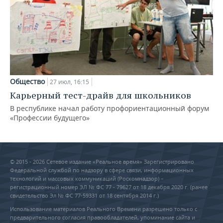
Общество
27 июл, 16:15
Карьерный тест-драйв для школьников
В республике начал работу профориентационный форум
«Профессии будущего»
© 2015 - 2026 Сетевое издание «Реальное время» Зарегистрировано
Федеральной службой по надзору в сфере связи, информационных
технологий и массовых коммуникаций (Роскомнадзор) –
регистрационный номер ЭЛ № ФС 77 - 79627 от 18 декабря 2020 г. (ранее
свидетельство Эл № ФС 77-59331 от 18 сентября 2014 г.)
Использование материалов Реального Времени разрешено только с
предварительного согласия правообладателей, упоминание сайта и