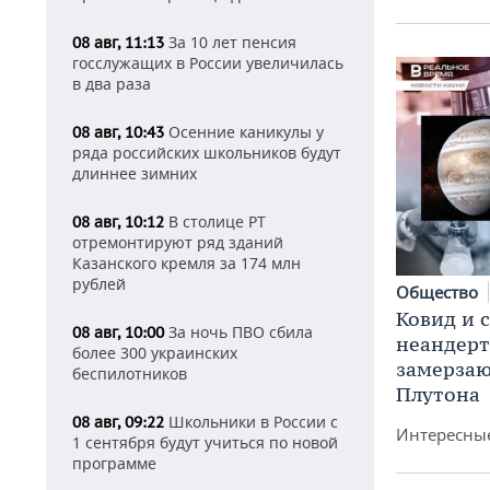
За 10 лет пенсия
08 авг, 11:13
госслужащих в России увеличилась
в два раза
Осенние каникулы у
08 авг, 10:43
ряда российских школьников будут
длиннее зимних
В столице РТ
08 авг, 10:12
отремонтируют ряд зданий
Казанского кремля за 174 млн
рублей
Общество
Ковид и 
За ночь ПВО сбила
08 авг, 10:00
неандерт
более 300 украинских
замерза
беспилотников
Плутона
Школьники в России с
08 авг, 09:22
Интересные
1 сентября будут учиться по новой
программе