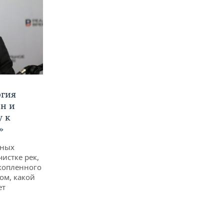
ргия
ан и
у к
»
дных
чистке рек,
копленного
ом, какой
ет