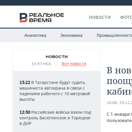
НОВОСТИ
ФОТО
Аналитика
Экономика
Промышленност
НОВОСТИ
Все новости
13:47 МСК
В нов
поощ
В Татарстане будут судить
13:22
машиниста автокрана в связи с
каби
падением рабочего с 10-метровой
высоты
10:00, 29.12
Российские войска взяли под
12:30
С 1 января
контроль Васютинское и Торецкое
пользовате
в ДНР