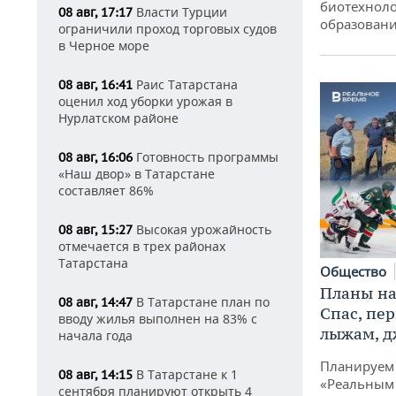
биотехноло
Власти Турции
08 авг, 17:17
образовани
ограничили проход торговых судов
в Черное море
Раис Татарстана
08 авг, 16:41
оценил ход уборки урожая в
Нурлатском районе
Готовность программы
08 авг, 16:06
«Наш двор» в Татарстане
составляет 86%
Высокая урожайность
08 авг, 15:27
отмечается в трех районах
Татарстана
Общество
Планы на
В Татарстане план по
08 авг, 14:47
Спас, пе
вводу жилья выполнен на 83% с
лыжам, д
начала года
Планируем 
В Татарстане к 1
08 авг, 14:15
«Реальным
сентября планируют открыть 4