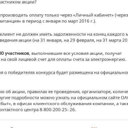
участником акции?
 производить оплату только через «Личный кабинет» (через
итанция» в период с января по март 2016 г.).
 клиент не должен иметь задолженности на конец каждого м
едения акции (на 31 января, на 29 февраля, на 31 марта 201
, выполнившие все условия акции, получат
0 участников
на свой лицевой счет для оплаты счета за электроэнергию.
 о победителях конкурса будет размещена на официально
 об акции, правилах ее проведения, организаторе, количе
ругие подробности можно узнать на официальном сайте О
сбыт», в офисах клиентского обслуживания компании, а так
онтактного центра 8-800-200-25- 26.