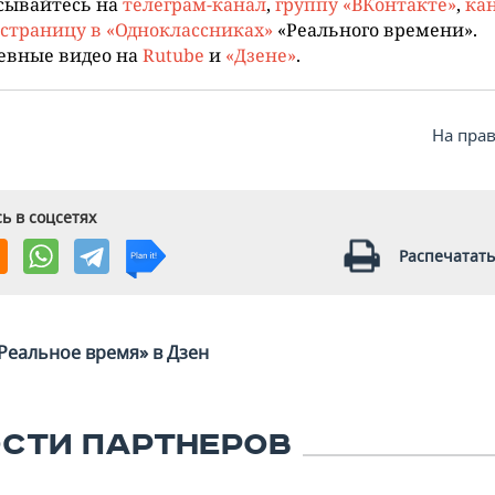
сывайтесь на
телеграм-канал
,
группу «ВКонтакте»
,
кан
страницу в «Одноклассниках»
«Реального времени».
евные видео на
Rutube
и
«Дзене»
.
На пра
ь в соцсетях
Распечатать
Реальное время» в Дзен
СТИ ПАРТНЕРОВ