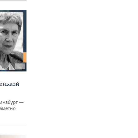
ленькой
Гинзбург —
заметно