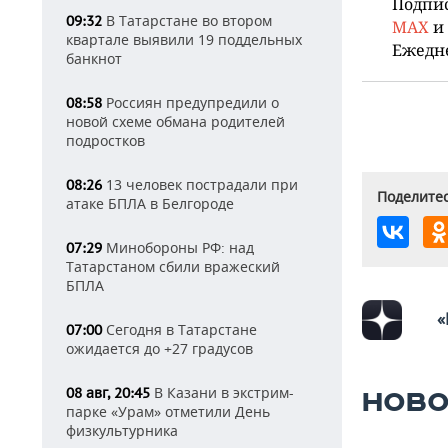
Подпи
В Татарстане во втором
09:32
MAX
и
квартале выявили 19 поддельных
Ежедн
банкнот
Россиян предупредили о
08:58
новой схеме обмана родителей
подростков
13 человек пострадали при
08:26
Поделитес
атаке БПЛА в Белгороде
Минобороны РФ: над
07:29
Татарстаном сбили вражеский
БПЛА
«
Сегодня в Татарстане
07:00
ожидается до +27 градусов
В Казани в экстрим-
08 авг, 20:45
НОВО
парке «Урам» отметили День
физкультурника