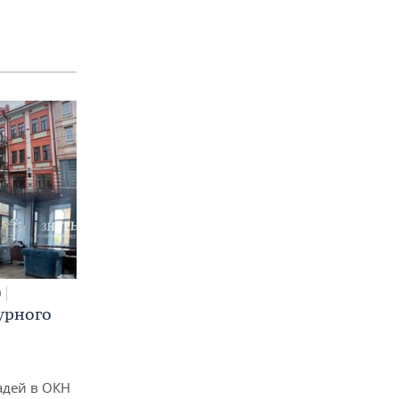
0
урного
адей в ОКН