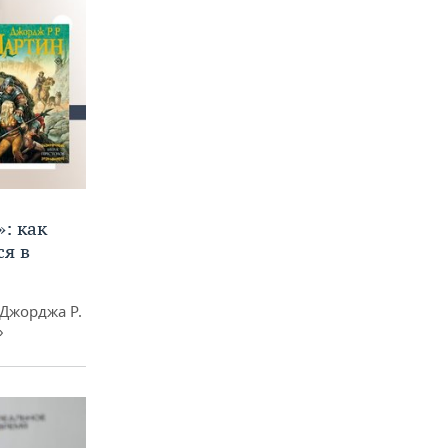
»: как
я в
Джорджа Р.
»