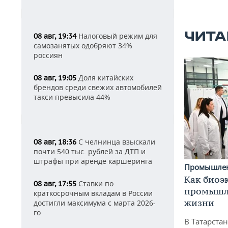
ЧИТА
Налоговый режим для
08 авг, 19:34
самозанятых одобряют 34%
россиян
Доля китайских
08 авг, 19:05
брендов среди свежих автомобилей
такси превысила 44%
С челнинца взыскали
08 авг, 18:36
почти 540 тыс. рублей за ДТП и
штрафы при аренде каршеринга
Промышле
Как биоэ
Ставки по
08 авг, 17:55
промышле
краткосрочным вкладам в России
жизни
достигли максимума с марта 2026-
го
В Татарста