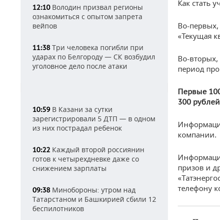
Как стать 
Володин призвал регионы
12:10
ознакомиться с опытом запрета
Во-первых,
вейпов
«Текущая кв
Три человека погибли при
11:38
ударах по Белгороду — СК возбудил
Во-вторых,
уголовное дело после атаки
период пров
Первые 100
300 рублей
В Казани за сутки
10:59
зарегистрировали 5 ДТП — в одном
Информация
из них пострадал ребенок
компании.
Каждый второй россиянин
10:22
Информацию
готов к четырехдневке даже со
призов и д
снижением зарплаты
«Татэнерго
телефону к
Минобороны: утром над
09:38
Татарстаном и Башкирией сбили 12
беспилотников