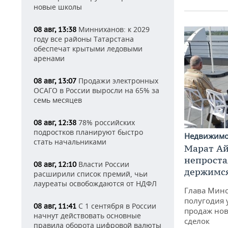
новые школы
Минниханов: к 2029
08 авг, 13:38
году все районы Татарстана
обеспечат крытыми ледовыми
аренами
Продажи электронных
08 авг, 13:07
ОСАГО в России выросли на 65% за
семь месяцев
78% российских
08 авг, 12:38
подростков планируют быстро
Недвижим
стать начальниками
Марат Ай
непроста
Власти России
08 авг, 12:10
держимся
расширили список премий, чьи
лауреаты освобождаются от НДФЛ
Глава Минс
полугодия 
С 1 сентября в России
08 авг, 11:41
продаж нов
начнут действовать основные
сделок
правила оборота цифровой валюты