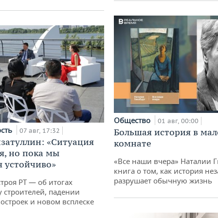
Общество
01 авг, 00:00
ость
07 авг, 17:32
Большая история в ма
затуллин: «Ситуация
комнате
я, но пока мы
«Все наши вчера» Наталии 
 устойчиво»
книга о том, как история не
разрушает обычную жизнь
троя РТ — об итогах
у строителей, падении
остроек и новом всплеске