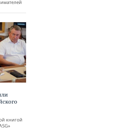
нимателей
или
йского
ой книгой
 ASG»