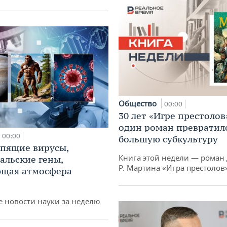
Общество
00:00
30 лет «Игре престолов
один роман превратилс
00:00
большую субкультуру
спящие вирусы,
Книга этой недели — роман 
альские гены,
Р. Мартина «Игра престолов
ющая атмосфера
 новости науки за неделю