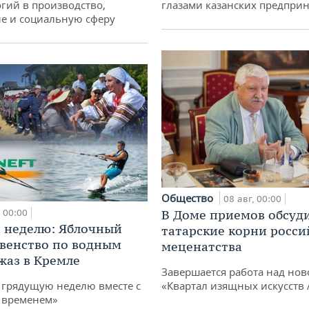
гий в производство,
глазами казанских предпри
е и социальную сферу
Общество
08 авг, 00:00
00:00
В Доме приемов обсуд
 неделю: Яблочный
татарские корни росси
рвенство по водным
меценатства
жаз в Кремле
Завершается работа над нов
грядущую неделю вместе с
«Квартал изящных искусств
 временем»