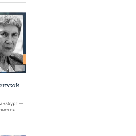
ленькой
Гинзбург —
заметно