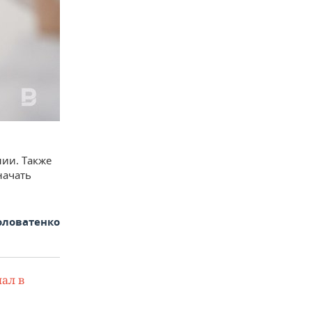
ии. Также
начать
оловатенко
ал в