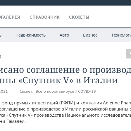
ГАЛЕРЕЯ
СПРАВОЧНИК
СЮЖЕТЫ
ь
Недвижимость
Авто
Бизнес
Технолог
О
сано соглашение о производ
ины «Спутник V» в Италии
.2021
Сюжет:
Все о коронавирусе / COVID-19
 фонд прямых инвестиций (РФПИ) и компания Adienne Phar
соглашение о производстве в Италии российской вакцины 
са «Спутник V» производства Национального исследовател
ни Гамалеи.