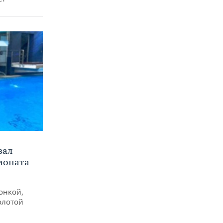
вал
ионата
онкой,
олотой