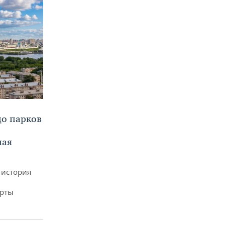
до парков
ная
 история
арты