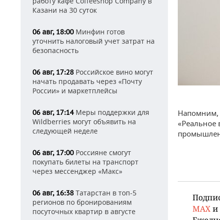
работу кафе Coffeeshop Company в
Казани на 30 суток
Минфин готов
06 авг, 18:00
уточнить налоговый учет затрат на
безопасность
Российское вино могут
06 авг, 17:28
начать продавать через «Почту
России» и маркетплейсы
Меры поддержки для
06 авг, 17:14
Напомним, 
Wildberries могут объявить на
«Реальное
следующей неделе
промышленн
Россияне смогут
06 авг, 17:00
покупать билеты на транспорт
через мессенджер «Макс»
Татарстан в топ-5
06 авг, 16:38
Подпи
регионов по бронированиям
MAX
и
посуточных квартир в августе
Ежедн