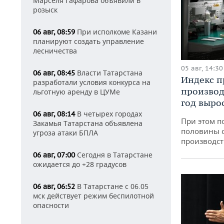
Марселя Гафарова объявили в
розыск
При исполкоме Казани
06 авг, 08:59
планируют создать управление
лесничества
05 авг, 14:30
Власти Татарстана
06 авг, 08:45
Индекс 
разработали условия конкурса на
производ
льготную аренду в ЦУМе
год вырос
В четырех городах
06 авг, 08:14
При этом п
Закамья Татарстана объявлена
половины 
угроза атаки БПЛА
производст
Сегодня в Татарстане
06 авг, 07:00
ожидается до +28 градусов
В Татарстане с 06.05
06 авг, 06:52
мск действует режим беспилотной
опасности