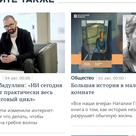
ЙТЕ ТАКЖЕ
и
Общество
04 авг, 00:00
01 авг, 00:00
бадуллин: «ИИ сегодня
Большая история в ма
т практически весь
комнате
говый цикл»
«Все наши вчера» Наталии 
книга о том, как история не
ети изменили интернет-
разрушает обычную жизнь
и что делать, чтобы
 на гребне волны