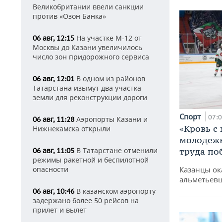
Великобритании ввели санкции
против «Озон Банка»
На участке М-12 от
06 авг, 12:15
Москвы до Казани увеличилось
число зон придорожного сервиса
В одном из районов
06 авг, 12:01
Татарстана изымут два участка
земли для реконструкции дороги
Спорт
07:
Аэропорты Казани и
06 авг, 11:28
«Кровь с
Нижнекамска открыли
молодежь
В Татарстане отменили
труда по
06 авг, 11:05
режимы ракетной и беспилотной
опасности
Казанцы ок
альметьевц
В казанском аэропорту
06 авг, 10:46
задержано более 50 рейсов на
прилет и вылет