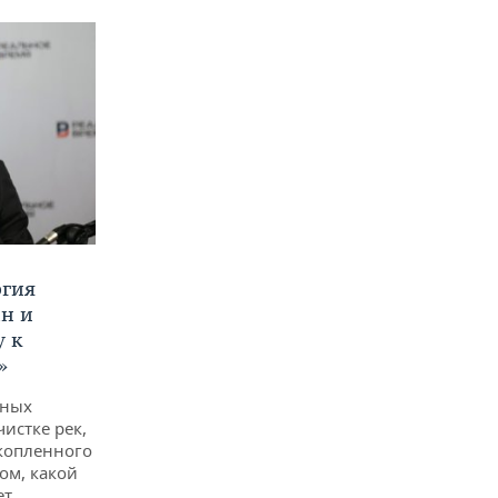
ргия
ан и
у к
»
дных
чистке рек,
копленного
ом, какой
ет