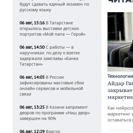
ЧИТА
будут сдавать единый экзамен по
русскому языку
В Татарстане
06 авг, 15:16
открылись выставки детских
портретов «Мой папа — Герой»
С работы — в
06 авг, 14:50
наручниках: по делу о взятке
задержали замглавы «Банка
Татарстан»
Технологи
В России
06 авг, 14:05
Айдар Ги
зафиксированы массовые сбои
онлайн-сервисов и мобильной
закрывае
связи
маркетин
В Казани капремонт
06 авг, 13:25
Как нейрос
дворов по программе «Наш двор»
маркетинг 
завершен на 90%
оставаться
Власти
06 авг, 12:29