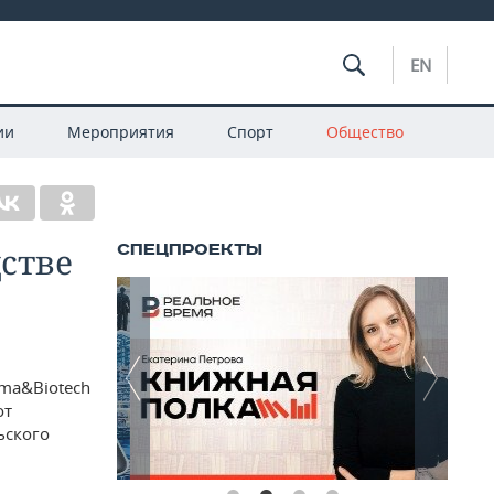
EN
ии
Мероприятия
Спорт
Общество
стве
ma&Biotech
от
ьского