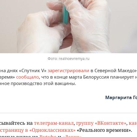
Фото: realnoevremya.ru
на днях «Спутник V»
зарегистрировали
в Северной Македон
 время»
сообщало
, что в конце марта Белоруссия планирует 
ое производство этой вакцины.
Маргарита Г
сывайтесь на
телеграм-канал
,
группу «ВКонтакте»
,
кан
страницу в «Одноклассниках»
«Реального времени».
евные видео на
Rutube
и
«Дзене»
.