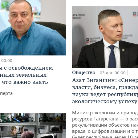
00:00
 с освобождением
Общество
03 авг, 00:00
анных земельных
Азат Зиганшин: «Сине
: что важно знать
власти, бизнеса, гражд
перта
науки ведет республик
экологическому успеху
Министр экологии и приро
ресурсов Татарстана — о рас
рекультивации объектов на
вреда, о цифровизации и о т
будет республика через 10 л