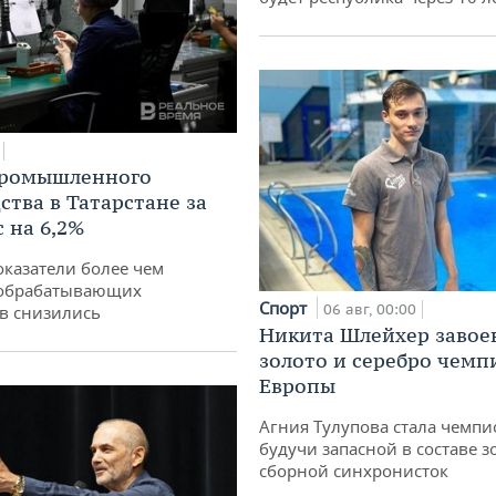
промышленного
ства в Татарстане за
 на 6,2%
оказатели более чем
обрабатывающих
Спорт
06 авг, 00:00
в снизились
Никита Шлейхер завое
золото и серебро чемп
Европы
Агния Тулупова стала чемпи
будучи запасной в составе з
сборной синхронисток