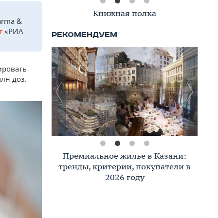
Книжная полка
arma &
т
«РИА
ировать
лн доз.
Премиальное жилье в Казани:
тренды, критерии, покупатели в
2026 году