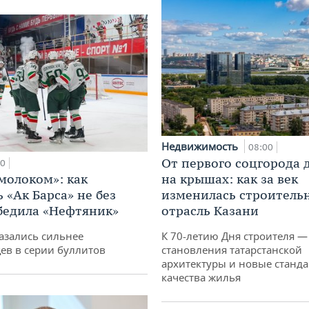
Недвижимость
08:00
От первого соцгорода 
00
 молоком»: как
на крышах: как за век
 «Ак Барса» не без
изменилась строитель
бедила «Нефтяник»
отрасль Казани
азались сильнее
К 70-летию Дня строителя —
ев в серии буллитов
становления татарстанской
архитектуры и новые станд
качества жилья