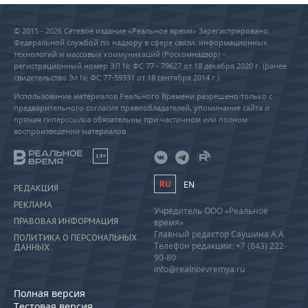
© 2015 - 2026 Сетевое издание «Реальное время» Зарегистрировано
Федеральной службой по надзору в сфере связи, информационных
технологий и массовых коммуникаций (Роскомнадзор) –
регистрационный номер ЭЛ № ФС 77 - 79627 от 18 декабря 2020 г. (ранее
свидетельство Эл № ФС 77-59331 от 18 сентября 2014 г.)
Использование материалов Реального Времени разрешено только с
предварительного согласия правообладателей, упоминание сайта и
прямая гиперссылка обязательны при частичном или полном
воспроизведении материалов.
18+
RU
EN
РЕДАКЦИЯ
РЕКЛАМА
Учредитель ООО «Реальное
ПРАВОВАЯ ИНФОРМАЦИЯ
время»
Главный редактор Саушина А.А.
ПОЛИТИКА О ПЕРСОНАЛЬНЫХ
Телефон редакции: +7 (843) 222-
ДАННЫХ
90-80
info@realnoevremya.ru
Полная версия
Тестовая версия