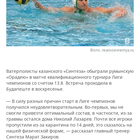
НЕФТЕХИМИЯ
РОЗНИЧНАЯ ТОРГОВЛЯ
НОВОСТИ ТЕХНОЛОГИЙ
МЕРОПРИЯТИЯ
НЕФТЬ
ТРАНСПОРТ
IT
НОВОСТИ МЕРОПРИЯТИЙ
СПОРТ
ОПК
УСЛУГИ
МЕДИА
ВЫЕЗДНАЯ РЕДАКЦИЯ
НОВОСТИ СПОРТА
ОБЩЕСТВО
ЭНЕРГЕТИКА
Фото: realnoevremya.ru
ТЕЛЕКОММУНИКАЦИИ
БИЗНЕС-БРАНЧИ
ФУТБОЛ
НОВОСТИ ОБЩЕСТВА
ФОТОГАЛЕРЕЯ
ONLINE-КОНФЕРЕНЦИИ
ХОККЕЙ
ВЛАСТЬ
СЮЖЕТЫ
Ватерполисты казанского «Синтеза» обыграли румынскую
«Орадею» в матче квалификационного турнира Лиги
чемпионов со счетом 13:8. Встреча проходила в
ОТКРЫТАЯ ЛЕКЦИЯ
БАСКЕТБОЛ
ИНФРАСТРУКТУРА
СПРАВОЧНИК
Будапеште в воскресенье.
ВОЛЕЙБОЛ
ИСТОРИЯ
СПИСОК ПЕРСОН
ПОЛНАЯ ВЕРСИЯ
— В силу разных причин старт в Лиге чемпионов
получился неудовлетворительным. Во-первых, мы не
КИБЕРСПОРТ
КУЛЬТУРА
СПИСОК КОМПАНИЙ
смогли привезти оптимальный состав, в частности, из-за
травмы остался дома Николай Лазарев. Почти все игроки
пропустили из-за карантина по 14 дней, это сказалось на
ФИГУРНОЕ КАТАНИЕ
МЕДИЦИНА
нашей физической форме, — рассказал главный тренер
Синтеза Марат Закиров.