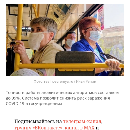
ВОДНЫЕ ВИДЫ СПОРТА
ОБРАЗОВАНИЕ
ХОККЕЙ С МЯЧОМ
ПРОИСШЕСТВИЯ
Фото: realnoevremya.ru / Илья Репин
Точность работы аналитических алгоритмов составляет
до 99%. Система позволит снизить риск заражения
COVID-19 в госучреждениях.
Подписывайтесь на
телеграм-канал
,
группу «ВКонтакте»
,
канал в MAX
и