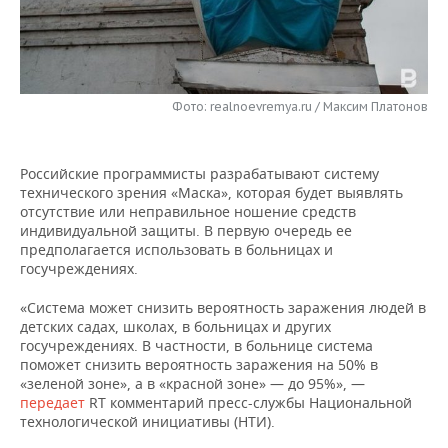
НЕФТЕХИМИЯ
РОЗНИЧНАЯ ТОРГОВЛЯ
НОВОСТИ ТЕХНОЛОГИЙ
МЕРОПРИЯТИЯ
НЕФТЬ
ТРАНСПОРТ
IT
НОВОСТИ МЕРОПРИЯТИЙ
СПОРТ
ОПК
Фото: realnoevremya.ru / Максим Платонов
УСЛУГИ
МЕДИА
ВЫЕЗДНАЯ РЕДАКЦИЯ
НОВОСТИ СПОРТА
ОБЩЕСТВО
ЭНЕРГЕТИКА
Российские программисты разрабатывают систему
ТЕЛЕКОММУНИКАЦИИ
БИЗНЕС-БРАНЧИ
ФУТБОЛ
НОВОСТИ ОБЩЕСТВА
ФОТОГАЛЕРЕЯ
технического зрения «Маска», которая будет выявлять
отсутствие или неправильное ношение средств
ONLINE-КОНФЕРЕНЦИИ
ХОККЕЙ
ВЛАСТЬ
СЮЖЕТЫ
индивидуальной защиты. В первую очередь ее
предполагается использовать в больницах и
ОТКРЫТАЯ ЛЕКЦИЯ
БАСКЕТБОЛ
ИНФРАСТРУКТУРА
СПРАВОЧНИК
госучреждениях.
«Система может снизить вероятность заражения людей в
ВОЛЕЙБОЛ
ИСТОРИЯ
СПИСОК ПЕРСОН
ПОЛНАЯ ВЕРСИЯ
детских садах, школах, в больницах и других
госучреждениях. В частности, в больнице система
КИБЕРСПОРТ
КУЛЬТУРА
СПИСОК КОМПАНИЙ
поможет снизить вероятность заражения на 50% в
«зеленой зоне», а в «красной зоне» — до 95%», —
передает
RT комментарий пресс-службы Национальной
ФИГУРНОЕ КАТАНИЕ
МЕДИЦИНА
технологической инициативы (НТИ).