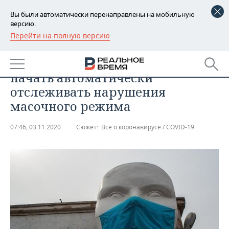
Вы были автоматически перенаправлены на мобильную
версию.
Перейти на полную версию
РЕГИОНЫ
ТЕХНОЛОГИИ
В российских больницах могут
БАШКОРТОСТАН
НОВОСТИ
начать автоматически
ТАТАРСТАН
АНАЛИТИКА
отслеживать нарушения
масочного режима
УДМУРТИЯ
НОВОСТИ АНАЛИТИКИ
ЭКОНОМИКА
07:46, 03.11.2020
Сюжет:
Все о коронавирусе / COVID-19
ДЕКЛАРАЦИИ О ДОХОДАХ
НОВОСТИ ЭКОНОМИКИ
ПРОМЫШЛЕННОСТЬ
КОРОЛИ ГОСЗАКАЗА ПФО
ФИНАНСЫ
НОВОСТИ
НЕДВИЖИМОСТЬ
ПРОМЫШЛЕННОСТИ
ВУЗЫ ТАТАРСТАНА
БАНКИ
НОВОСТИ НЕДВИЖИМОСТИ
АВТО
АГРОПРОМ
КОМУ ПРИНАДЛЕЖАТ
БЮДЖЕТ
НОВОСТИ АВТО
БИЗНЕС
ТОРГОВЫЕ ЦЕНТРЫ
МАШИНОСТРОЕНИЕ
ТАТАРСТАНА
ИНВЕСТИЦИИ
НОВОСТИ БИЗНЕСА
ТЕХНОЛОГИИ