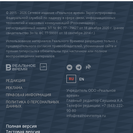
© 2015 - 2026 Сетевое издание «Реальное время» Зарегистрировано
Федеральной службой по надзору в сфере связи, информационных
технологий и массовых коммуникаций (Роскомнадзор) –
регистрационный номер ЭЛ № ФС 77 - 79627 от 18 декабря 2020 г. (ранее
свидетельство Эл № ФС 77-59331 от 18 сентября 2014 г.)
Использование материалов Реального Времени разрешено только с
предварительного согласия правообладателей, упоминание сайта и
прямая гиперссылка обязательны при частичном или полном
воспроизведении материалов.
18+
RU
EN
РЕДАКЦИЯ
РЕКЛАМА
Учредитель ООО «Реальное
ПРАВОВАЯ ИНФОРМАЦИЯ
время»
Главный редактор Саушина А.А.
ПОЛИТИКА О ПЕРСОНАЛЬНЫХ
Телефон редакции: +7 (843) 222-
ДАННЫХ
90-80
info@realnoevremya.ru
Полная версия
Тестовая версия