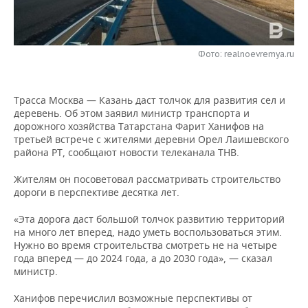
НЕФТЕХИМИЯ
РОЗНИЧНАЯ ТОРГОВЛЯ
НОВОСТИ ТЕХНОЛОГИЙ
МЕРОПРИЯТИЯ
НЕФТЬ
Фото: realnoevremya.ru
ТРАНСПОРТ
IT
НОВОСТИ МЕРОПРИЯТИЙ
СПОРТ
ОПК
УСЛУГИ
МЕДИА
ВЫЕЗДНАЯ РЕДАКЦИЯ
НОВОСТИ СПОРТА
ОБЩЕСТВО
ЭНЕРГЕТИКА
Трасса Москва — Казань даст толчок для развития сел и
деревень. Об этом заявил министр транспорта и
ТЕЛЕКОММУНИКАЦИИ
БИЗНЕС-БРАНЧИ
ФУТБОЛ
НОВОСТИ ОБЩЕСТВА
ФОТОГАЛЕРЕЯ
дорожного хозяйства Татарстана Фарит Ханифов на
третьей встрече с жителями деревни Орел Лаишевского
ONLINE-КОНФЕРЕНЦИИ
ХОККЕЙ
ВЛАСТЬ
СЮЖЕТЫ
района РТ, сообщают новости телеканала ТНВ.
Жителям он посоветовал рассматривать строительство
ОТКРЫТАЯ ЛЕКЦИЯ
БАСКЕТБОЛ
ИНФРАСТРУКТУРА
СПРАВОЧНИК
дороги в перспективе десятка лет.
ВОЛЕЙБОЛ
ИСТОРИЯ
СПИСОК ПЕРСОН
ПОЛНАЯ ВЕРСИЯ
«Эта дорога даст большой толчок развитию территорий
на много лет вперед, надо уметь воспользоваться этим.
Нужно во время строительства смотреть не на четыре
КИБЕРСПОРТ
КУЛЬТУРА
СПИСОК КОМПАНИЙ
года вперед — до 2024 года, а до 2030 года», — сказал
министр.
ФИГУРНОЕ КАТАНИЕ
МЕДИЦИНА
Ханифов перечислил возможные перспективы от