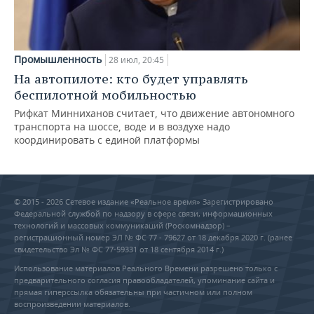
Промышленность
28 июл, 20:45
На автопилоте: кто будет управлять
беспилотной мобильностью
Рифкат Минниханов считает, что движение автономного
транспорта на шоссе, воде и в воздухе надо
координировать с единой платформы
© 2015 - 2026 Сетевое издание «Реальное время» Зарегистрировано
Федеральной службой по надзору в сфере связи, информационных
технологий и массовых коммуникаций (Роскомнадзор) –
регистрационный номер ЭЛ № ФС 77 - 79627 от 18 декабря 2020 г. (ранее
свидетельство Эл № ФС 77-59331 от 18 сентября 2014 г.)
Использование материалов Реального Времени разрешено только с
предварительного согласия правообладателей, упоминание сайта и
прямая гиперссылка обязательны при частичном или полном
воспроизведении материалов.