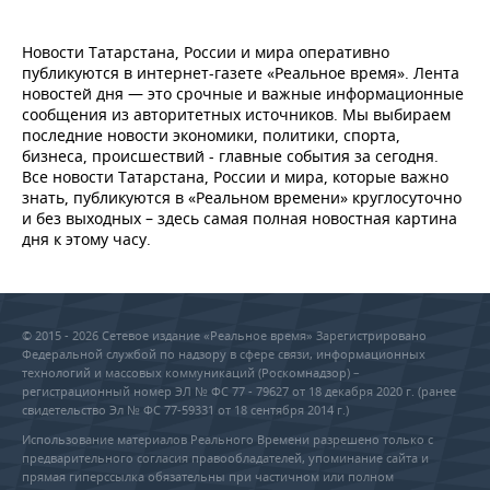
Новости Татарстана, России и мира оперативно
публикуются в интернет-газете «Реальное время». Лента
новостей дня — это срочные и важные информационные
сообщения из авторитетных источников. Мы выбираем
последние новости экономики, политики, спорта,
бизнеса, происшествий - главные события за сегодня.
Все новости Татарстана, России и мира, которые важно
знать, публикуются в «Реальном времени» круглосуточно
и без выходных – здесь самая полная новостная картина
дня к этому часу.
© 2015 - 2026 Сетевое издание «Реальное время» Зарегистрировано
Федеральной службой по надзору в сфере связи, информационных
технологий и массовых коммуникаций (Роскомнадзор) –
регистрационный номер ЭЛ № ФС 77 - 79627 от 18 декабря 2020 г. (ранее
свидетельство Эл № ФС 77-59331 от 18 сентября 2014 г.)
Использование материалов Реального Времени разрешено только с
предварительного согласия правообладателей, упоминание сайта и
прямая гиперссылка обязательны при частичном или полном