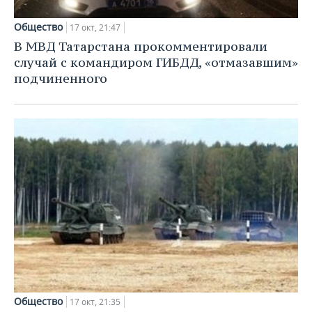
ВОДНЫЕ ВИДЫ СПОРТА
ОБРАЗОВАНИЕ
Общество
17 окт, 21:47
ХОККЕЙ С МЯЧОМ
ПРОИСШЕСТВИЯ
В МВД Татарстана прокомментировали
случай с командиром ГИБДД, «отмазавшим»
подчиненного
Общество
17 окт, 21:35