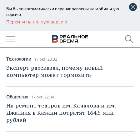
Вы были автоматически перенаправлены на мобильную
версию.
Перейти на полную версию
РЕГИОНЫ
НОВОСТИ
БАШКОРТОСТАН
НОВОСТИ
17.10.2020
ТАТАРСТАН
АНАЛИТИКА
Технологии
17 окт, 23:32
УДМУРТИЯ
НОВОСТИ АНАЛИТИКИ
ЭКОНОМИКА
Эксперт рассказал, почему новый
компьютер может тормозить
ДЕКЛАРАЦИИ О ДОХОДАХ
НОВОСТИ ЭКОНОМИКИ
ПРОМЫШЛЕННОСТЬ
КОРОЛИ ГОСЗАКАЗА ПФО
ФИНАНСЫ
НОВОСТИ
НЕДВИЖИМОСТЬ
Общество
17 окт, 22:34
ПРОМЫШЛЕННОСТИ
На ремонт театров им. Качалова и им.
ВУЗЫ ТАТАРСТАНА
БАНКИ
НОВОСТИ НЕДВИЖИМОСТИ
АВТО
Джалиля в Казани потратят 164,5 млн
АГРОПРОМ
рублей
КОМУ ПРИНАДЛЕЖАТ
БЮДЖЕТ
НОВОСТИ АВТО
БИЗНЕС
ТОРГОВЫЕ ЦЕНТРЫ
МАШИНОСТРОЕНИЕ
ТАТАРСТАНА
ИНВЕСТИЦИИ
НОВОСТИ БИЗНЕСА
ТЕХНОЛОГИИ