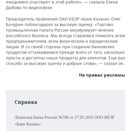
ВОДНЫЕ ВИДЫ СПОРТА
ОБРАЗОВАНИЕ
ежедневно участвуют в этой работе», — сказала Елена
Дыбова по видеосвязи.
ХОККЕЙ С МЯЧОМ
ПРОИСШЕСТВИЯ
Председатель правления ОАО КБЭР «Банк Казани» Олег
Бачурин поблагодарил за высокую оценку. «Торгово-
промышленная палата России аккумулирует мнение
российского бизнеса. Мы всегда стараемся помогать всем
предпринимателям, всем физическим и юридическим
лицам. И со своей стороны при создании банковских
продуктов отталкиваемся прежде всего от того, насколько
просты и доступны наши продукты для клиентов. Еще раз
спасибо за высокую оценку и добрые слова», — сказал он.
На правах рекламы
Справка
Лицензия Банка России
№
708 от 27.05.2016 ООО КБЭР
«Банк Казани»