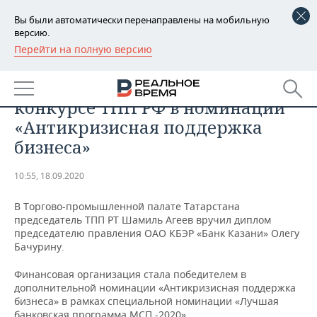
Вы были автоматически перенаправлены на мобильную
версию.
Перейти на полную версию
РЕГИОНЫ
ЭКОНОМИКА
Банк Казани стал победителем в
БАШКОРТОСТАН
НОВОСТИ
конкурсе ТПП РФ в номинации
ТАТАРСТАН
АНАЛИТИКА
«Антикризисная поддержка
бизнеса»
УДМУРТИЯ
НОВОСТИ АНАЛИТИКИ
ЭКОНОМИКА
10:55, 18.09.2020
ДЕКЛАРАЦИИ О ДОХОДАХ
НОВОСТИ ЭКОНОМИКИ
ПРОМЫШЛЕННОСТЬ
В Торгово-промышленной палате Татарстана
КОРОЛИ ГОСЗАКАЗА ПФО
ФИНАНСЫ
НОВОСТИ
НЕДВИЖИМОСТЬ
председатель ТПП РТ Шамиль Агеев вручил диплом
ПРОМЫШЛЕННОСТИ
председателю правления ОАО КБЭР «Банк Казани» Олегу
ВУЗЫ ТАТАРСТАНА
БАНКИ
НОВОСТИ НЕДВИЖИМОСТИ
АВТО
Бачурину.
АГРОПРОМ
Финансовая организация стала победителем в
КОМУ ПРИНАДЛЕЖАТ
БЮДЖЕТ
НОВОСТИ АВТО
БИЗНЕС
дополнительной номинации «Антикризисная поддержка
ТОРГОВЫЕ ЦЕНТРЫ
МАШИНОСТРОЕНИЕ
ТАТАРСТАНА
бизнеса» в рамках специальной номинации «
Лучшая
ИНВЕСТИЦИИ
НОВОСТИ БИЗНЕСА
ТЕХНОЛОГИИ
банковская программа МСП -2020».