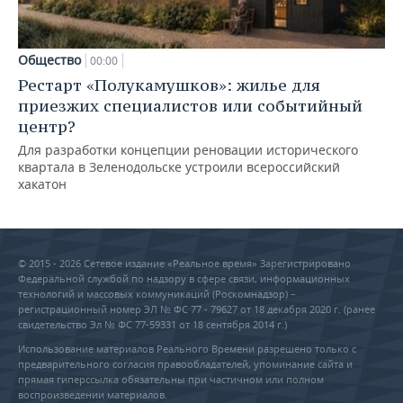
Общество
00:00
Рестарт «Полукамушков»: жилье для
приезжих специалистов или событийный
центр?
Для разработки концепции реновации исторического
квартала в Зеленодольске устроили всероссийский
хакатон
© 2015 - 2026 Сетевое издание «Реальное время» Зарегистрировано
Федеральной службой по надзору в сфере связи, информационных
технологий и массовых коммуникаций (Роскомнадзор) –
регистрационный номер ЭЛ № ФС 77 - 79627 от 18 декабря 2020 г. (ранее
свидетельство Эл № ФС 77-59331 от 18 сентября 2014 г.)
Использование материалов Реального Времени разрешено только с
предварительного согласия правообладателей, упоминание сайта и
прямая гиперссылка обязательны при частичном или полном
воспроизведении материалов.