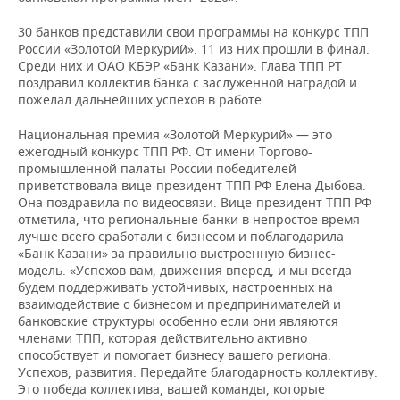
НЕФТЕХИМИЯ
30 банков представили свои программы на конкурс ТПП
РОЗНИЧНАЯ ТОРГОВЛЯ
НОВОСТИ ТЕХНОЛОГИЙ
МЕРОПРИЯТИЯ
НЕФТЬ
России «Золотой Меркурий». 11 из них прошли в финал.
Среди них и ОАО КБЭР «Банк Казани». Глава ТПП РТ
ТРАНСПОРТ
IT
НОВОСТИ МЕРОПРИЯТИЙ
СПОРТ
поздравил коллектив банка с заслуженной наградой и
ОПК
пожелал дальнейших успехов в работе.
УСЛУГИ
МЕДИА
ВЫЕЗДНАЯ РЕДАКЦИЯ
НОВОСТИ СПОРТА
ОБЩЕСТВО
ЭНЕРГЕТИКА
Национальная премия «Золотой Меркурий» — это
ежегодный конкурс ТПП РФ. От имени Торгово-
ТЕЛЕКОММУНИКАЦИИ
БИЗНЕС-БРАНЧИ
ФУТБОЛ
НОВОСТИ ОБЩЕСТВА
ФОТОГАЛЕРЕЯ
промышленной палаты России победителей
приветствовала вице-президент ТПП РФ Елена Дыбова.
ONLINE-КОНФЕРЕНЦИИ
ХОККЕЙ
ВЛАСТЬ
СЮЖЕТЫ
Она поздравила по видеосвязи. Вице-президент ТПП РФ
отметила, что региональные банки в непростое время
лучше всего сработали с бизнесом и поблагодарила
ОТКРЫТАЯ ЛЕКЦИЯ
БАСКЕТБОЛ
ИНФРАСТРУКТУРА
СПРАВОЧНИК
«Банк Казани» за правильно выстроенную бизнес-
модель. «Успехов вам, движения вперед, и мы всегда
ВОЛЕЙБОЛ
ИСТОРИЯ
СПИСОК ПЕРСОН
ПОЛНАЯ ВЕРСИЯ
будем поддерживать устойчивых, настроенных на
взаимодействие с бизнесом и предпринимателей и
КИБЕРСПОРТ
КУЛЬТУРА
СПИСОК КОМПАНИЙ
банковские структуры особенно если они являются
членами ТПП, которая действительно активно
способствует и помогает бизнесу вашего региона.
ФИГУРНОЕ КАТАНИЕ
МЕДИЦИНА
Успехов, развития. Передайте благодарность коллективу.
Это победа коллектива, вашей команды, которые