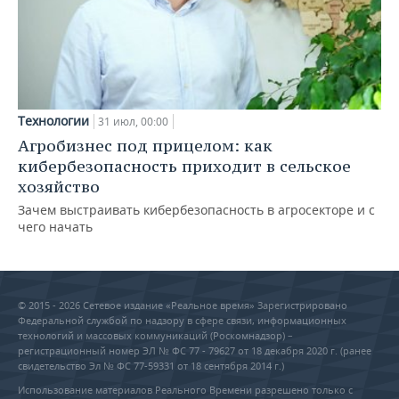
Технологии
31 июл, 00:00
Агробизнес под прицелом: как
кибербезопасность приходит в сельское
хозяйство
Зачем выстраивать кибербезопасность в агросекторе и с
чего начать
© 2015 - 2026 Сетевое издание «Реальное время» Зарегистрировано
Федеральной службой по надзору в сфере связи, информационных
технологий и массовых коммуникаций (Роскомнадзор) –
регистрационный номер ЭЛ № ФС 77 - 79627 от 18 декабря 2020 г. (ранее
свидетельство Эл № ФС 77-59331 от 18 сентября 2014 г.)
Использование материалов Реального Времени разрешено только с