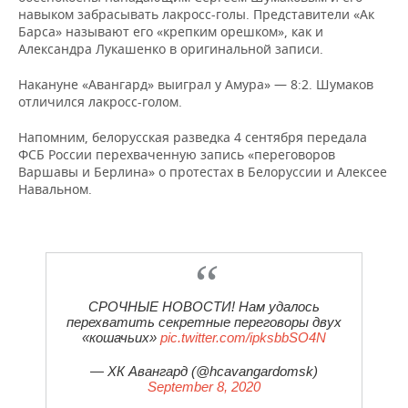
НЕФТЕХИМИЯ
навыком забрасывать лакросс-голы. Представители «Ак
Барса» называют его «крепким орешком», как и
РОЗНИЧНАЯ ТОРГОВЛЯ
НОВОСТИ ТЕХНОЛОГИЙ
МЕРОПРИЯТИЯ
НЕФТЬ
Александра Лукашенко в оригинальной записи.
ТРАНСПОРТ
IT
НОВОСТИ МЕРОПРИЯТИЙ
СПОРТ
Накануне «Авангард» выиграл у Амура» — 8:2. Шумаков
ОПК
отличился лакросс-голом.
УСЛУГИ
МЕДИА
ВЫЕЗДНАЯ РЕДАКЦИЯ
НОВОСТИ СПОРТА
ОБЩЕСТВО
ЭНЕРГЕТИКА
Напомним, белорусская разведка 4 сентября передала
ФСБ России перехваченную запись «переговоров
ТЕЛЕКОММУНИКАЦИИ
БИЗНЕС-БРАНЧИ
ФУТБОЛ
НОВОСТИ ОБЩЕСТВА
ФОТОГАЛЕРЕЯ
Варшавы и Берлина» о протестах в Белоруссии и Алексее
Навальном.
ONLINE-КОНФЕРЕНЦИИ
ХОККЕЙ
ВЛАСТЬ
СЮЖЕТЫ
ОТКРЫТАЯ ЛЕКЦИЯ
БАСКЕТБОЛ
ИНФРАСТРУКТУРА
СПРАВОЧНИК
ВОЛЕЙБОЛ
ИСТОРИЯ
СПИСОК ПЕРСОН
ПОЛНАЯ ВЕРСИЯ
СРОЧНЫЕ НОВОСТИ! Нам удалось
перехватить секретные переговоры двух
КИБЕРСПОРТ
КУЛЬТУРА
СПИСОК КОМПАНИЙ
«кошачьих»
pic.twitter.com/ipksbbSO4N
ФИГУРНОЕ КАТАНИЕ
МЕДИЦИНА
— ХК Авангард (@hcavangardomsk)
September 8, 2020