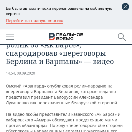
Вы были автоматически перенаправлены на мобильную
версию.
Перейти на полную версию
РЕГИОНЫ
СПОРТ
«Авангард» снял угрожающий
БАШКОРТОСТАН
НОВОСТИ
ролик об «Ак Барсе»,
ТАТАРСТАН
АНАЛИТИКА
спародировав «переговоры
Берлина и Варшавы» — видео
УДМУРТИЯ
НОВОСТИ АНАЛИТИКИ
ЭКОНОМИКА
14:54, 08.09.2020
ДЕКЛАРАЦИИ О ДОХОДАХ
НОВОСТИ ЭКОНОМИКИ
ПРОМЫШЛЕННОСТЬ
Омский «Авангард» опубликовал ролик-пародию на
КОРОЛИ ГОСЗАКАЗА ПФО
ФИНАНСЫ
НОВОСТИ
НЕДВИЖИМОСТЬ
«переговоры Варшавы и Берлина», которые недавно
ПРОМЫШЛЕННОСТИ
представил президент Белоруссии Александра
ВУЗЫ ТАТАРСТАНА
БАНКИ
НОВОСТИ НЕДВИЖИМОСТИ
АВТО
Лукашенко как перехваченные белорусской стороной.
АГРОПРОМ
На видео якобы представители казанского «Ак Барса» и
КОМУ ПРИНАДЛЕЖАТ
БЮДЖЕТ
НОВОСТИ АВТО
БИЗНЕС
хабаровского «Амура» обсуждают предстоящие матчи
ТОРГОВЫЕ ЦЕНТРЫ
МАШИНОСТРОЕНИЕ
ТАТАРСТАНА
против «Авангарда». По ходу «переговоров» обе стороны
ИНВЕСТИЦИИ
НОВОСТИ БИЗНЕСА
ТЕХНОЛОГИИ
обеспокоены нападающим Сергеем Шумаковым и его