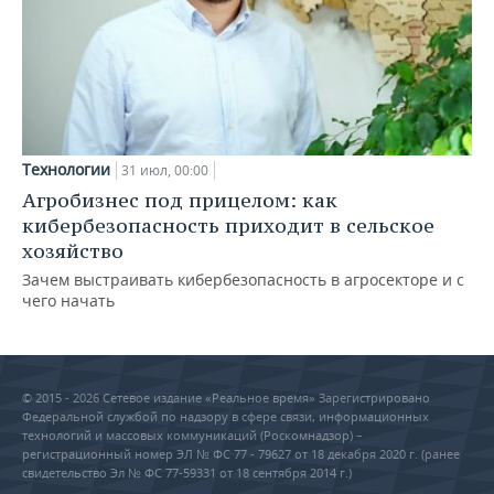
Технологии
31 июл, 00:00
Агробизнес под прицелом: как
кибербезопасность приходит в сельское
хозяйство
Зачем выстраивать кибербезопасность в агросекторе и с
чего начать
© 2015 - 2026 Сетевое издание «Реальное время» Зарегистрировано
Федеральной службой по надзору в сфере связи, информационных
технологий и массовых коммуникаций (Роскомнадзор) –
регистрационный номер ЭЛ № ФС 77 - 79627 от 18 декабря 2020 г. (ранее
свидетельство Эл № ФС 77-59331 от 18 сентября 2014 г.)