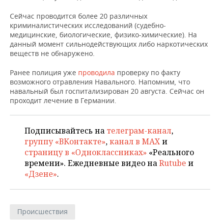
ВОДНЫЕ ВИДЫ СПОРТА
ОБРАЗОВАНИЕ
Сейчас проводится более 20 различных
ХОККЕЙ С МЯЧОМ
ПРОИСШЕСТВИЯ
криминалистических исследований (судебно-
медицинские, биологические, физико-химические). На
данный момент сильнодействующих либо наркотических
веществ не обнаружено.
Ранее полиция уже
проводила
проверку по факту
возможного отравления Навального. Напомним, что
навальный был госпитализирован 20 августа. Сейчас он
проходит лечение в Германии.
Подписывайтесь на
телеграм-канал
,
группу «ВКонтакте»
,
канал в MAX
и
страницу в «Одноклассниках»
«Реального
времени». Ежедневные видео на
Rutube
и
«Дзене»
.
Происшествия