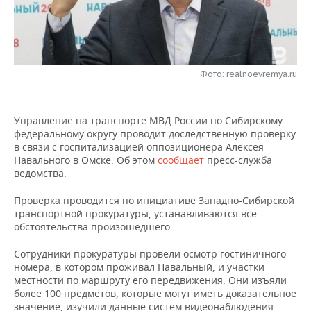
НЕФТЕХИМИЯ
РОЗНИЧНАЯ ТОРГОВЛЯ
НОВОСТИ ТЕХНОЛОГИЙ
МЕРОПРИЯТИЯ
НЕФТЬ
ТРАНСПОРТ
IT
НОВОСТИ МЕРОПРИЯТИЙ
СПОРТ
ОПК
Фото: realnoevremya.ru
УСЛУГИ
МЕДИА
ВЫЕЗДНАЯ РЕДАКЦИЯ
НОВОСТИ СПОРТА
ОБЩЕСТВО
ЭНЕРГЕТИКА
Управление на транспорте МВД России по Сибирскому
ТЕЛЕКОММУНИКАЦИИ
БИЗНЕС-БРАНЧИ
ФУТБОЛ
НОВОСТИ ОБЩЕСТВА
ФОТОГАЛЕРЕЯ
федеральному округу проводит доследственную проверку
в связи с госпитализацией оппозиционера Алексея
ONLINE-КОНФЕРЕНЦИИ
ХОККЕЙ
ВЛАСТЬ
СЮЖЕТЫ
Навального в Омске. Об этом
сообщает
пресс-служба
ведомства.
ОТКРЫТАЯ ЛЕКЦИЯ
БАСКЕТБОЛ
ИНФРАСТРУКТУРА
СПРАВОЧНИК
Проверка проводится по инициативе Западно-Сибирской
транспортной прокуратуры, устанавливаются все
ВОЛЕЙБОЛ
ИСТОРИЯ
СПИСОК ПЕРСОН
ПОЛНАЯ ВЕРСИЯ
обстоятельства произошедшего.
КИБЕРСПОРТ
КУЛЬТУРА
СПИСОК КОМПАНИЙ
Сотрудники прокуратуры провели осмотр гостиничного
номера, в котором проживал Навальный, и участки
местности по маршруту его передвижения. Они изъяли
ФИГУРНОЕ КАТАНИЕ
МЕДИЦИНА
более 100 предметов, которые могут иметь доказательное
значение, изучили данные систем видеонаблюдения.