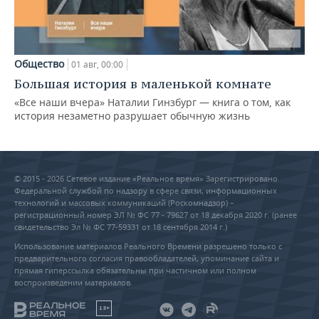
Общество
01 авг, 00:00
Большая история в маленькой комнате
«Все наши вчера» Наталии Гинзбург — книга о том, как
история незаметно разрушает обычную жизнь
© 2015 - 2026 Сетевое издание «Реальное время» Зарегистрировано
Федеральной службой по надзору в сфере связи, информационных
технологий и массовых коммуникаций (Роскомнадзор) –
регистрационный номер ЭЛ № ФС 77 - 79627 от 18 декабря 2020 г. (ранее
свидетельство Эл № ФС 77-59331 от 18 сентября 2014 г.)
Использование материалов Реального Времени разрешено только с
предварительного согласия правообладателей, упоминание сайта и
прямая гиперссылка обязательны при частичном или полном
воспроизведении материалов.
18+