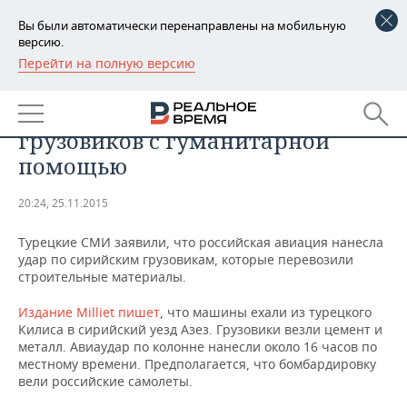
Вы были автоматически перенаправлены на мобильную
версию.
Перейти на полную версию
РЕГИОНЫ
Турецкие СМИ: российские
БАШКОРТОСТАН
НОВОСТИ
самолеты разбомбил колонну
грузовиков с гуманитарной
ТАТАРСТАН
АНАЛИТИКА
помощью
УДМУРТИЯ
НОВОСТИ АНАЛИТИКИ
ЭКОНОМИКА
20:24, 25.11.2015
ДЕКЛАРАЦИИ О ДОХОДАХ
НОВОСТИ ЭКОНОМИКИ
ПРОМЫШЛЕННОСТЬ
Турецкие СМИ заявили, что российская авиация нанесла
удар по сирийским грузовикам, которые перевозили
КОРОЛИ ГОСЗАКАЗА ПФО
ФИНАНСЫ
НОВОСТИ
НЕДВИЖИМОСТЬ
строительные материалы.
ПРОМЫШЛЕННОСТИ
Издание Milliet пишет
, что машины ехали из турецкого
ВУЗЫ ТАТАРСТАНА
БАНКИ
НОВОСТИ НЕДВИЖИМОСТИ
АВТО
АГРОПРОМ
Килиса в сирийский уезд Азез. Грузовики везли цемент и
металл. Авиаудар по колонне нанесли около 16 часов по
КОМУ ПРИНАДЛЕЖАТ
БЮДЖЕТ
НОВОСТИ АВТО
БИЗНЕС
местному времени. Предполагается, что бомбардировку
ТОРГОВЫЕ ЦЕНТРЫ
МАШИНОСТРОЕНИЕ
вели российские самолеты.
ТАТАРСТАНА
ИНВЕСТИЦИИ
НОВОСТИ БИЗНЕСА
ТЕХНОЛОГИИ