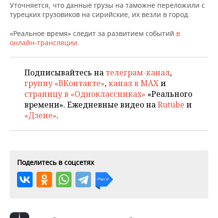
НЕФТЕХИМИЯ
Уточняется, что данные грузы на таможне переложили с
турецких грузовиков на сирийские, их везли в город.
РОЗНИЧНАЯ ТОРГОВЛЯ
НОВОСТИ ТЕХНОЛОГИЙ
МЕРОПРИЯТИЯ
НЕФТЬ
«Реальное время» следит за развитием событий
в
ТРАНСПОРТ
IT
НОВОСТИ МЕРОПРИЯТИЙ
СПОРТ
онлайн-трансляции
.
ОПК
УСЛУГИ
МЕДИА
ВЫЕЗДНАЯ РЕДАКЦИЯ
НОВОСТИ СПОРТА
ОБЩЕСТВО
ЭНЕРГЕТИКА
Подписывайтесь на
телеграм-канал
,
группу «ВКонтакте»
,
канал в MAX
и
ТЕЛЕКОММУНИКАЦИИ
БИЗНЕС-БРАНЧИ
ФУТБОЛ
НОВОСТИ ОБЩЕСТВА
ФОТОГАЛЕРЕЯ
страницу в «Одноклассниках»
«Реального
времени». Ежедневные видео на
Rutube
и
ONLINE-КОНФЕРЕНЦИИ
ХОККЕЙ
ВЛАСТЬ
СЮЖЕТЫ
«Дзене»
.
ОТКРЫТАЯ ЛЕКЦИЯ
БАСКЕТБОЛ
ИНФРАСТРУКТУРА
СПРАВОЧНИК
ВОЛЕЙБОЛ
ИСТОРИЯ
СПИСОК ПЕРСОН
ПОЛНАЯ ВЕРСИЯ
Поделитесь в соцсетях
КИБЕРСПОРТ
КУЛЬТУРА
СПИСОК КОМПАНИЙ
ФИГУРНОЕ КАТАНИЕ
МЕДИЦИНА