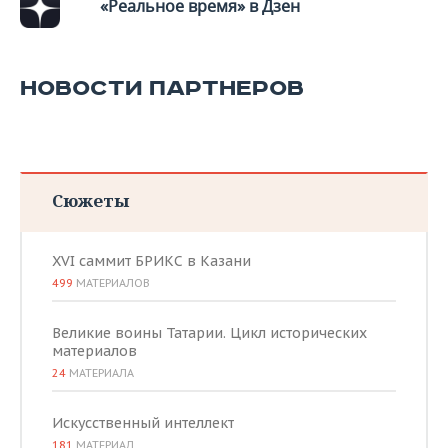
ВОДНЫЕ ВИДЫ СПОРТА
ОБРАЗОВАНИЕ
«Реальное время» в Дзен
ХОККЕЙ С МЯЧОМ
ПРОИСШЕСТВИЯ
НОВОСТИ ПАРТНЕРОВ
Сюжеты
XVI саммит БРИКС в Казани
499
МАТЕРИАЛОВ
Великие воины Татарии. Цикл исторических
материалов
24
МАТЕРИАЛА
Искусственный интеллект
181
МАТЕРИАЛ