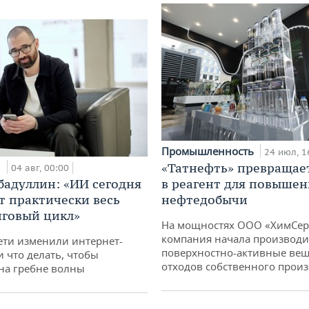
Промышленность
24 июл, 1
и
«Татнефть» превращае
04 авг, 00:00
бадуллин: «ИИ сегодня
в реагент для повышен
т практически весь
нефтедобычи
говый цикл»
На мощностях ООО «ХимСер
компания начала производи
ети изменили интернет-
поверхностно-активные вещ
и что делать, чтобы
отходов собственного произ
 на гребне волны