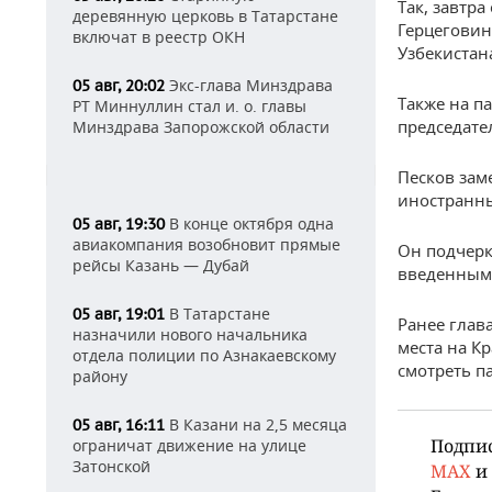
Так, завтр
деревянную церковь в Татарстане
Герцеговин
включат в реестр ОКН
Узбекистан
Экс-глава Минздрава
05 авг, 20:02
Также на п
РТ Миннуллин стал и. о. главы
председате
Минздрава Запорожской области
Песков зам
иностранны
В конце октября одна
05 авг, 19:30
авиакомпания возобновит прямые
Он подчерк
рейсы Казань — Дубай
введенными
В Татарстане
05 авг, 19:01
Ранее глав
назначили нового начальника
места на К
отдела полиции по Азнакаевскому
смотреть па
району
В Казани на 2,5 месяца
05 авг, 16:11
Подпи
ограничат движение на улице
Затонской
MAX
и