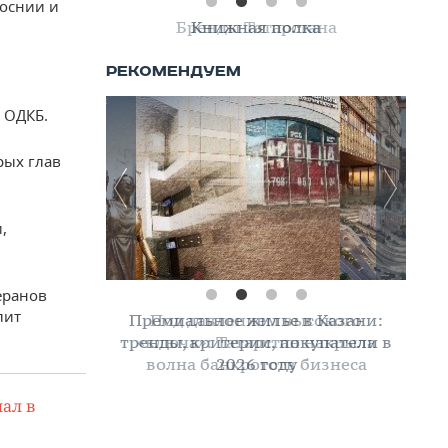
Боснии и
Книжная полка
 ОДКБ.
рых глав
,
теранов
лит
Премиальное жилье в Казани:
тренды, критерии, покупатели в
2026 году
ал в