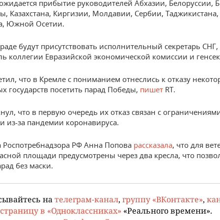
а ожидается прибытие руководителей Абхазии, Белоруссии, 
ы, Казахстана, Киргизии, Молдавии, Сербии, Таджикистана,
а, Южной Осетии.
араде будут присутствовать исполнительный секретарь СНГ,
ль коллегии Евразийской экономической комиссии и генсек
етил, что в Кремле с пониманием отнеслись к отказу некото
х государств посетить парад Победы,
пишет
RT.
нул, что в первую очередь их отказ связан с ограничениями
 из-за пандемии коронавируса.
а Роспотребнадзора РФ Анна Попова
рассказала
, что для ве
расной площади предусмотрены через два кресла, что позво
рад без маски.
сывайтесь на
телеграм-канал
,
группу «ВКонтакте»
,
кан
страницу в «Одноклассниках»
«Реального времени».