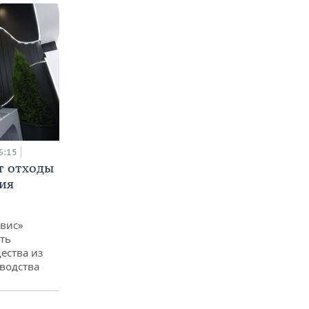
6:15
т отходы
ия
вис»
ть
ества из
водства