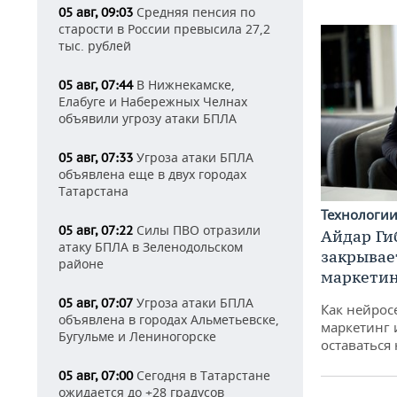
Средняя пенсия по
05 авг, 09:03
старости в России превысила 27,2
тыс. рублей
В Нижнекамске,
05 авг, 07:44
Елабуге и Набережных Челнах
объявили угрозу атаки БПЛА
Угроза атаки БПЛА
05 авг, 07:33
объявлена еще в двух городах
Татарстана
Технологи
Силы ПВО отразили
05 авг, 07:22
Айдар Ги
атаку БПЛА в Зеленодольском
закрывае
районе
маркетин
Угроза атаки БПЛА
05 авг, 07:07
Как нейрос
объявлена в городах Альметьевске,
маркетинг 
Бугульме и Лениногорске
оставаться
Сегодня в Татарстане
05 авг, 07:00
ожидается до +28 градусов