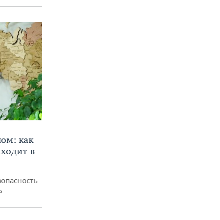
ом: как
ходит в
зопасность
ь