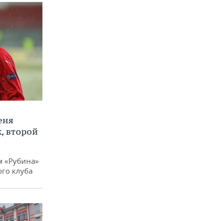
еня
, второй
м «Рубина»
ого клуба