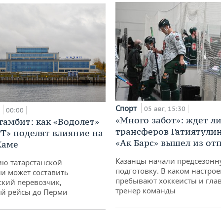
Спорт
а
05 авг, 15:30
00:00
«Много забот»: ждет л
гамбит: как «Водолет»
трансферов Гатиятулин
РТ» поделят влияние на
«Ак Барс» вышел из от
Каме
Казанцы начали предсезон
ю татарстанской
подготовку. В каком настро
и может составить
пребывают хоккеисты и гла
кий перевозчик,
тренер команды
й рейсы до Перми