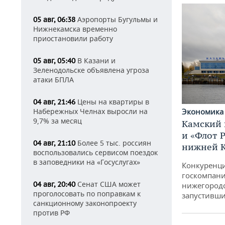
Аэропорты Бугульмы и
05 авг, 06:38
Нижнекамска временно
приостановили работу
В Казани и
05 авг, 05:40
Зеленодольске объявлена угроза
атаки БПЛА
Цены на квартиры в
04 авг, 21:46
Экономик
Набережных Челнах выросли на
9,7% за месяц
Камский 
и «Флот 
Более 5 тыс. россиян
04 авг, 21:10
нижней 
воспользовались сервисом поездок
в заповедники на «Госуслугах»
Конкуренци
госкомпани
Сенат США может
04 авг, 20:40
нижегородс
проголосовать по поправкам к
запустивши
санкционному законопроекту
против РФ