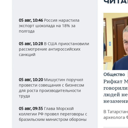
ЧИТА
Россия нарастила
05 авг, 10:46
экспорт шоколада на 18% за
полгода
В США приостановили
05 авг, 10:28
рассмотрение антироссийских
санкций
Общество
Мишустин поручил
05 авг, 10:20
Рифкат М
провести совещания с бизнесом
говорили
для роста производительности
людей нет
труда
незамен
Глава Морской
05 авг, 09:35
В Татарста
коллегии РФ провел переговоры с
археолога 
бразильским министром обороны