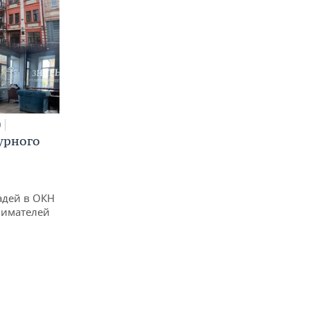
0
урного
адей в ОКН
нимателей