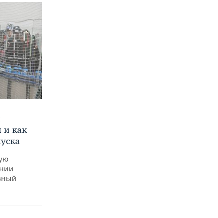
и
 и как
пуска
ную
ении
вный