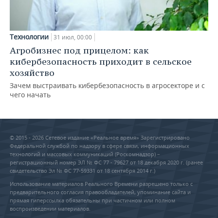
Технологии
31 июл, 00:00
Агробизнес под прицелом: как
кибербезопасность приходит в сельское
хозяйство
Зачем выстраивать кибербезопасность в агросекторе и с
чего начать
© 2015 - 2026 Сетевое издание «Реальное время» Зарегистрировано
Федеральной службой по надзору в сфере связи, информационных
технологий и массовых коммуникаций (Роскомнадзор) –
регистрационный номер ЭЛ № ФС 77 - 79627 от 18 декабря 2020 г. (ранее
свидетельство Эл № ФС 77-59331 от 18 сентября 2014 г.)
Использование материалов Реального Времени разрешено только с
предварительного согласия правообладателей, упоминание сайта и
прямая гиперссылка обязательны при частичном или полном
воспроизведении материалов.