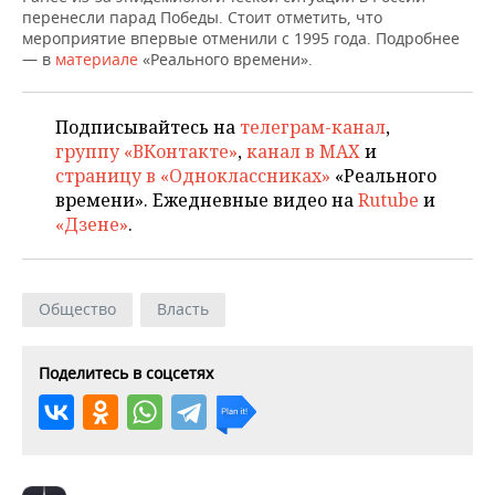
ВОДНЫЕ ВИДЫ СПОРТА
ОБРАЗОВАНИЕ
перенесли парад Победы. Стоит отметить, что
мероприятие впервые отменили с 1995 года. Подробнее
ХОККЕЙ С МЯЧОМ
ПРОИСШЕСТВИЯ
— в
материале
«Реального времени».
Подписывайтесь на
телеграм-канал
,
группу «ВКонтакте»
,
канал в MAX
и
страницу в «Одноклассниках»
«Реального
времени». Ежедневные видео на
Rutube
и
«Дзене»
.
Общество
Власть
Поделитесь в соцсетях