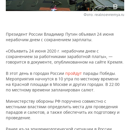
НЕФТЕХИМИЯ
РОЗНИЧНАЯ ТОРГОВЛЯ
НОВОСТИ ТЕХНОЛОГИЙ
МЕРОПРИЯТИЯ
НЕФТЬ
Фото: realnoevremya.ru
ТРАНСПОРТ
IT
НОВОСТИ МЕРОПРИЯТИЙ
СПОРТ
ОПК
Президент России Владимир Путин объявил 24 июня
УСЛУГИ
МЕДИА
ВЫЕЗДНАЯ РЕДАКЦИЯ
НОВОСТИ СПОРТА
ОБЩЕСТВО
нерабочим днем с сохранением зарплаты.
ЭНЕРГЕТИКА
ТЕЛЕКОММУНИКАЦИИ
БИЗНЕС-БРАНЧИ
ФУТБОЛ
НОВОСТИ ОБЩЕСТВА
ФОТОГАЛЕРЕЯ
«Объявить 24 июня 2020 г. нерабочим днем с
сохранением за работниками заработной платы», —
говорится в документе, опубликованном на сайте Кремля.
ONLINE-КОНФЕРЕНЦИИ
ХОККЕЙ
ВЛАСТЬ
СЮЖЕТЫ
В этот день в городах России
пройдут
парады Победы.
ОТКРЫТАЯ ЛЕКЦИЯ
БАСКЕТБОЛ
ИНФРАСТРУКТУРА
СПРАВОЧНИК
Мероприятия начнутся в 10 утра по местному времени
на Красной площади в Москве и других городах. В 22:00
по местному времени запланирован салют.
ВОЛЕЙБОЛ
ИСТОРИЯ
СПИСОК ПЕРСОН
ПОЛНАЯ ВЕРСИЯ
Министерству обороны РФ поручено совместно с
КИБЕРСПОРТ
КУЛЬТУРА
СПИСОК КОМПАНИЙ
местными властями определить места для проведения
парадов и салютов, а также обеспечить их подготовку и
ФИГУРНОЕ КАТАНИЕ
МЕДИЦИНА
проведение.
Ранее из-за эпидемиологической ситуации в России