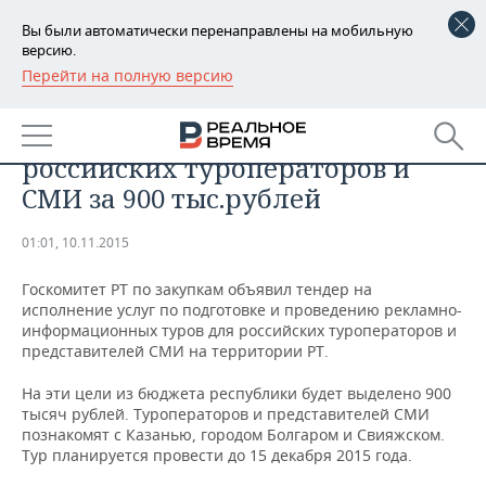
Вы были автоматически перенаправлены на мобильную
версию.
Перейти на полную версию
РЕГИОНЫ
Татарстан проведет рекламно-
БАШКОРТОСТАН
НОВОСТИ
информационные туры для
российских туроператоров и
ТАТАРСТАН
АНАЛИТИКА
СМИ за 900 тыс.рублей
УДМУРТИЯ
НОВОСТИ АНАЛИТИКИ
ЭКОНОМИКА
01:01, 10.11.2015
ДЕКЛАРАЦИИ О ДОХОДАХ
НОВОСТИ ЭКОНОМИКИ
ПРОМЫШЛЕННОСТЬ
Госкомитет РТ по закупкам объявил тендер на
исполнение услуг по подготовке и проведению рекламно-
КОРОЛИ ГОСЗАКАЗА ПФО
ФИНАНСЫ
НОВОСТИ
НЕДВИЖИМОСТЬ
информационных туров для российских туроператоров и
ПРОМЫШЛЕННОСТИ
представителей СМИ на территории РТ.
ВУЗЫ ТАТАРСТАНА
БАНКИ
НОВОСТИ НЕДВИЖИМОСТИ
АВТО
АГРОПРОМ
На эти цели из бюджета республики будет выделено 900
тысяч рублей. Туроператоров и представителей СМИ
КОМУ ПРИНАДЛЕЖАТ
БЮДЖЕТ
НОВОСТИ АВТО
БИЗНЕС
познакомят с Казанью, городом Болгаром и Свияжском.
ТОРГОВЫЕ ЦЕНТРЫ
МАШИНОСТРОЕНИЕ
Тур планируется провести до 15 декабря 2015 года.
ТАТАРСТАНА
ИНВЕСТИЦИИ
НОВОСТИ БИЗНЕСА
ТЕХНОЛОГИИ