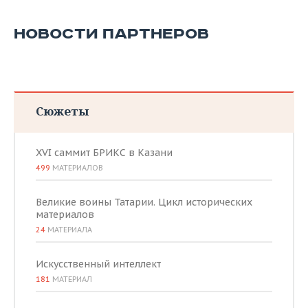
ВОДНЫЕ ВИДЫ СПОРТА
ОБРАЗОВАНИЕ
НОВОСТИ ПАРТНЕРОВ
ХОККЕЙ С МЯЧОМ
ПРОИСШЕСТВИЯ
Сюжеты
XVI саммит БРИКС в Казани
499
МАТЕРИАЛОВ
Великие воины Татарии. Цикл исторических
материалов
24
МАТЕРИАЛА
Искусственный интеллект
181
МАТЕРИАЛ