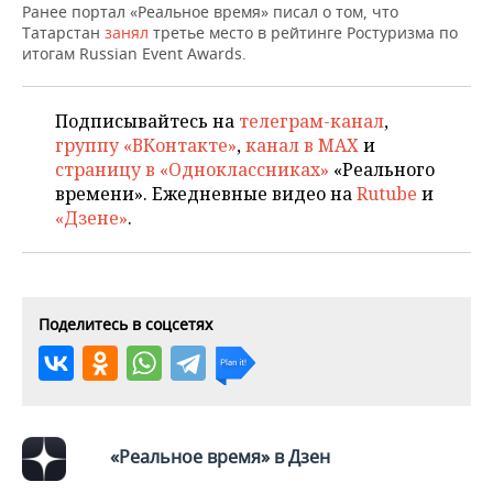
НЕФТЕХИМИЯ
Ранее портал «Реальное время» писал о том, что
Татарстан
занял
третье место в рейтинге Ростуризма по
РОЗНИЧНАЯ ТОРГОВЛЯ
НОВОСТИ ТЕХНОЛОГИЙ
МЕРОПРИЯТИЯ
итогам Russian Event Awards.
НЕФТЬ
ТРАНСПОРТ
IT
НОВОСТИ МЕРОПРИЯТИЙ
СПОРТ
ОПК
Подписывайтесь на
телеграм-канал
,
УСЛУГИ
МЕДИА
ВЫЕЗДНАЯ РЕДАКЦИЯ
НОВОСТИ СПОРТА
ОБЩЕСТВО
группу «ВКонтакте»
,
канал в MAX
и
ЭНЕРГЕТИКА
страницу в «Одноклассниках»
«Реального
ТЕЛЕКОММУНИКАЦИИ
БИЗНЕС-БРАНЧИ
ФУТБОЛ
НОВОСТИ ОБЩЕСТВА
времени». Ежедневные видео на
Rutube
и
ФОТОГАЛЕРЕЯ
«Дзене»
.
ONLINE-КОНФЕРЕНЦИИ
ХОККЕЙ
ВЛАСТЬ
СЮЖЕТЫ
ОТКРЫТАЯ ЛЕКЦИЯ
БАСКЕТБОЛ
ИНФРАСТРУКТУРА
СПРАВОЧНИК
Поделитесь в соцсетях
ВОЛЕЙБОЛ
ИСТОРИЯ
СПИСОК ПЕРСОН
ПОЛНАЯ ВЕРСИЯ
КИБЕРСПОРТ
КУЛЬТУРА
СПИСОК КОМПАНИЙ
ФИГУРНОЕ КАТАНИЕ
МЕДИЦИНА
«Реальное время» в Дзен