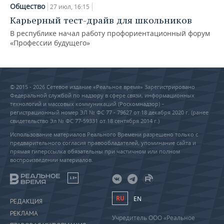
Общество
27 июл, 16:15
Карьерный тест-драйв для школьников
В республике начал работу профориентационный форум
«Профессии будущего»
© 2015 - 2026 Сетевое издание «Реальное время» Зарегистрировано
Федеральной службой по надзору в сфере связи, информационных
технологий и массовых коммуникаций (Роскомнадзор) –
регистрационный номер ЭЛ № ФС 77 - 79627 от 18 декабря 2020 г. (ранее
свидетельство Эл № ФС 77-59331 от 18 сентября 2014 г.)
Использование материалов Реального Времени разрешено только с
предварительного согласия правообладателей, упоминание сайта и
прямая гиперссылка обязательны при частичном или полном
воспроизведении материалов.
18+
RU
EN
РЕДАКЦИЯ
РЕКЛАМА
Учредитель ООО «Реальное