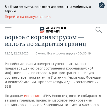
Вы были автоматически перенаправлены на мобильную
версию.
Перейти на полную версию
РЕГИОНЫ
СМИ: российские власти
БАШКОРТОСТАН
НОВОСТИ
собираются ужесточить меры по
борьбе с коронавирусом —
ТАТАРСТАН
АНАЛИТИКА
вплоть до закрытия границ
УДМУРТИЯ
НОВОСТИ АНАЛИТИКИ
ЭКОНОМИКА
12:55, 22.03.2020
Сюжет:
Все о коронавирусе / COVID-19
ДЕКЛАРАЦИИ О ДОХОДАХ
НОВОСТИ ЭКОНОМИКИ
ПРОМЫШЛЕННОСТЬ
Российские власти намерены ужесточить меры по
предотвращению распространения коронавирусной
КОРОЛИ ГОСЗАКАЗА ПФО
ФИНАНСЫ
НОВОСТИ
НЕДВИЖИМОСТЬ
инфекции. Сейчас скорость распространения вируса
ПРОМЫШЛЕННОСТИ
соответствует показателям Испании, Германии, Франции
и Великобритании. Прирост каждый день составляет 27—
ВУЗЫ ТАТАРСТАНА
БАНКИ
НОВОСТИ НЕДВИЖИМОСТИ
АВТО
33%.
АГРОПРОМ
КОМУ ПРИНАДЛЕЖАТ
БЮДЖЕТ
НОВОСТИ АВТО
БИЗНЕС
По данным
источника
«РИА Новости», власти собираются
ТОРГОВЫЕ ЦЕНТРЫ
МАШИНОСТРОЕНИЕ
закрыть границы, провести массовое тестирование
ТАТАРСТАНА
контактировавших с заболевшими. Все места массового
ИНВЕСТИЦИИ
НОВОСТИ БИЗНЕСА
ТЕХНОЛОГИИ