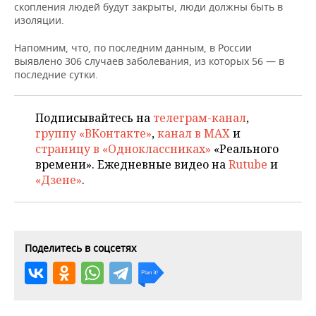
НЕФТЕХИМИЯ
скопления людей будут закрыты, люди должны быть в
изоляции.
РОЗНИЧНАЯ ТОРГОВЛЯ
НОВОСТИ ТЕХНОЛОГИЙ
МЕРОПРИЯТИЯ
НЕФТЬ
Напомним, что, по последним данным, в России
ТРАНСПОРТ
IT
НОВОСТИ МЕРОПРИЯТИЙ
СПОРТ
выявлено 306 случаев заболевания, из которых 56 — в
ОПК
последние сутки.
УСЛУГИ
МЕДИА
ВЫЕЗДНАЯ РЕДАКЦИЯ
НОВОСТИ СПОРТА
ОБЩЕСТВО
ЭНЕРГЕТИКА
Подписывайтесь на
телеграм-канал
,
ТЕЛЕКОММУНИКАЦИИ
БИЗНЕС-БРАНЧИ
ФУТБОЛ
НОВОСТИ ОБЩЕСТВА
ФОТОГАЛЕРЕЯ
группу «ВКонтакте»
,
канал в MAX
и
страницу в «Одноклассниках»
«Реального
ONLINE-КОНФЕРЕНЦИИ
ХОККЕЙ
ВЛАСТЬ
СЮЖЕТЫ
времени». Ежедневные видео на
Rutube
и
«Дзене»
.
ОТКРЫТАЯ ЛЕКЦИЯ
БАСКЕТБОЛ
ИНФРАСТРУКТУРА
СПРАВОЧНИК
ВОЛЕЙБОЛ
ИСТОРИЯ
СПИСОК ПЕРСОН
ПОЛНАЯ ВЕРСИЯ
Поделитесь в соцсетях
КИБЕРСПОРТ
КУЛЬТУРА
СПИСОК КОМПАНИЙ
ФИГУРНОЕ КАТАНИЕ
МЕДИЦИНА