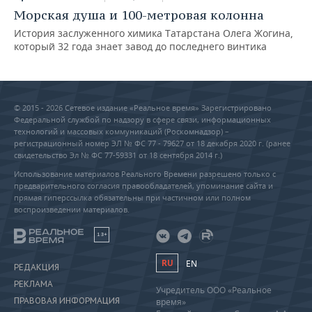
Морская душа и 100-метровая колонна
История заслуженного химика Татарстана Олега Жогина,
который 32 года знает завод до последнего винтика
© 2015 - 2026 Сетевое издание «Реальное время» Зарегистрировано
Федеральной службой по надзору в сфере связи, информационных
технологий и массовых коммуникаций (Роскомнадзор) –
регистрационный номер ЭЛ № ФС 77 - 79627 от 18 декабря 2020 г. (ранее
свидетельство Эл № ФС 77-59331 от 18 сентября 2014 г.)
Использование материалов Реального Времени разрешено только с
предварительного согласия правообладателей, упоминание сайта и
прямая гиперссылка обязательны при частичном или полном
воспроизведении материалов.
18+
RU
EN
РЕДАКЦИЯ
РЕКЛАМА
Учредитель ООО «Реальное
ПРАВОВАЯ ИНФОРМАЦИЯ
время»