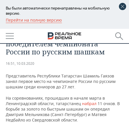
Вы были автоматически перенаправлены на мобильную
версию.
Перейти на полную версию
РЕГИОНЫ
СПОРТ
Татарстанец Гаязов стал
БАШКОРТОСТАН
НОВОСТИ
победителем чемпионата
ТАТАРСТАН
АНАЛИТИКА
России по русским шашкам
УДМУРТИЯ
НОВОСТИ АНАЛИТИКИ
ЭКОНОМИКА
16:51, 10.03.2020
ДЕКЛАРАЦИИ О ДОХОДАХ
НОВОСТИ ЭКОНОМИКИ
ПРОМЫШЛЕННОСТЬ
Представитель Республики Татарстан Шамиль Гаязов
занял первое место на чемпионате России по русским
КОРОЛИ ГОСЗАКАЗА ПФО
ФИНАНСЫ
НОВОСТИ
НЕДВИЖИМОСТЬ
шашкам среди юниоров до 27 лет.
ПРОМЫШЛЕННОСТИ
На соревнованиях, прошедших в начале марта в
ВУЗЫ ТАТАРСТАНА
БАНКИ
НОВОСТИ НЕДВИЖИМОСТИ
АВТО
Ленинградской области, татарстанец
набрал
11 очков. В
АГРОПРОМ
борьбе за золото по быстрым шашкам он опередил
КОМУ ПРИНАДЛЕЖАТ
БЮДЖЕТ
НОВОСТИ АВТО
БИЗНЕС
Дмитрия Мельникова (Санкт-Петербург) и Матвея
ТОРГОВЫЕ ЦЕНТРЫ
МАШИНОСТРОЕНИЕ
Недбайло из Свердловской области.
ТАТАРСТАНА
ИНВЕСТИЦИИ
НОВОСТИ БИЗНЕСА
ТЕХНОЛОГИИ